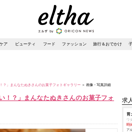
ケア
ビューティ
フード
ファッション
旅行＆おでかけ
ンケア
ダイエット・ボディケア
ヘアスタイル・ヘアアレンジ
！？」まんなたぬきさんのお菓子フォトギャラリー
＞ 画像・写真詳細
い！？」まんなたぬきさんのお菓子フォ
求
胃
ワ
時給
アル