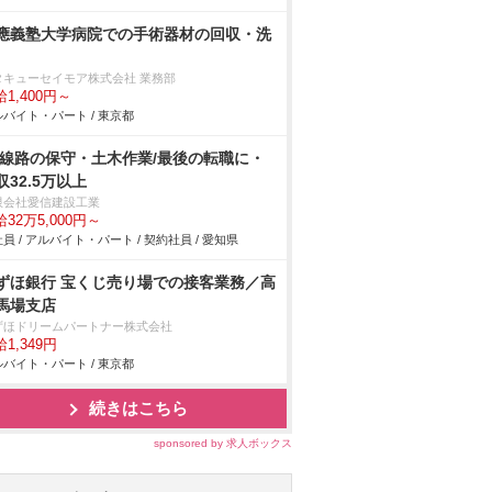
應義塾大学病院での手術器材の回収・洗
タキューセイモア株式会社 業務部
1,400円～
バイト・パート / 東京都
R線路の保守・土木作業/最後の転職に・
収32.5万以上
限会社愛信建設工業
32万5,000円～
員 / アルバイト・パート / 契約社員 / 愛知県
ずほ銀行 宝くじ売り場での接客業務／高
馬場支店
ずほドリームパートナー株式会社
1,349円
バイト・パート / 東京都
続きはこちら
sponsored by 求人ボックス