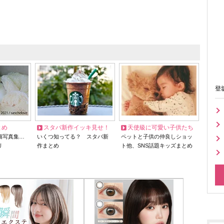
登
とめ
スタバ新作イッキ見せ！
天使級に可愛い子供たち
猫写真集…
いくつ知ってる？ スタバ新
ペットと子供の仲良しショッ
リ
作まとめ
ト他、SNS話題キッズまとめ