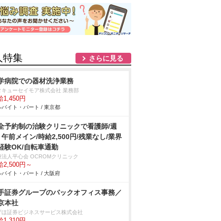
人特集
さらに見る
学病院での器材洗浄業務
タキューセイモア株式会社 業務部
1,450円
バイト・パート / 東京都
全予約制の治験クリニックで看護師/週
・午前メイン/時給2,500円/残業なし/業界
経験OK/自転車通勤
療法人平心会 OCROMクリニック
2,500円～
バイト・パート / 大阪府
手証券グループのバックオフィス事務／
京本社
ずほ証券ビジネスサービス株式会社
1,310円