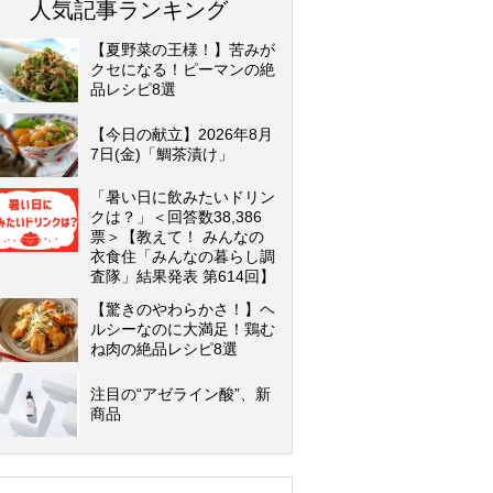
人気記事ランキング
【夏野菜の王様！】苦みが
クセになる！ピーマンの絶
品レシピ8選
【今日の献立】2026年8月
7日(金)「鯛茶漬け」
「暑い日に飲みたいドリン
クは？」＜回答数38,386
票＞【教えて！ みんなの
衣食住「みんなの暮らし調
査隊」結果発表 第614回】
【驚きのやわらかさ！】ヘ
ルシーなのに大満足！鶏む
ね肉の絶品レシピ8選
注目の“アゼライン酸”、新
商品