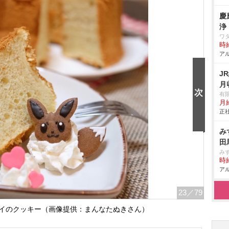
慶
浄
ワ
時給
アル
J
月
有
月給
正社
み
田
み
時給
アル
23
／79
イのクッキー（画像提供：まんなたぬきさん）