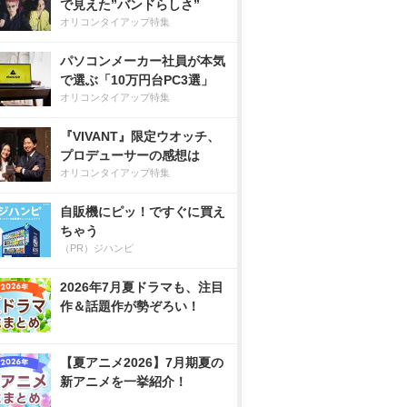
で見えた”バンドらしさ”
オリコンタイアップ特集
パソコンメーカー社員が本気
で選ぶ「10万円台PC3選」
オリコンタイアップ特集
『VIVANT』限定ウオッチ、
プロデューサーの感想は
オリコンタイアップ特集
自販機にピッ！ですぐに買え
ちゃう
（PR）ジハンピ
2026年7月夏ドラマも、注目
作＆話題作が勢ぞろい！
【夏アニメ2026】7月期夏の
新アニメを一挙紹介！