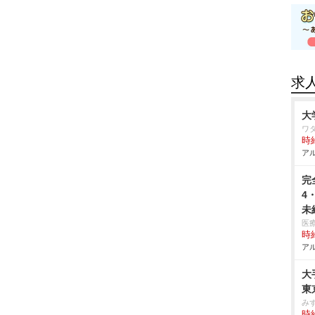
求
大
ワ
時給
アル
完
4
未
医
時給
アル
大
東
み
時給