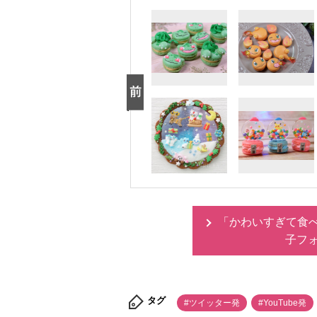
「かわいすぎて食
子フ
タグ
#ツイッター発
#YouTube発