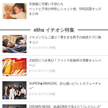
天使級に可愛い子供たち
ペットと子供の仲良しショット他、SNS話題キッズ
まとめ
eltha イチオシ特集
イケメンてんこ盛り！尊すぎる男子の純情ラブに胸
キュン
オリコンタイアップ特集
大好評につき再び！ファミマ名物45％増量キャンペ
ーン
オリコンタイアップ特集
SUPER★DRAGON、自ら描いた”レトロフューチャ
ー”
オリコンタイアップ特集
CROWN HEAD、結成1周年で見えた”バンドらしさ”