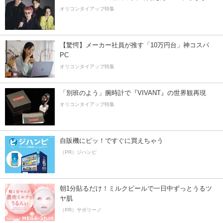
オリコンタイアップ特集
【驚愕】メーカー社員が推す「10万円台」神コスパ
PC
オリコンタイアップ特集
「別班のよう」腕時計で『VIVANT』の世界観再現
オリコンタイアップ特集
自販機にピッ！ですぐに買えちゃう
（PR）ジハンピ
朝1分貼るだけ！ミルクピールで一日中ずっとうるツ
ヤ肌
（PR）サボリーノ