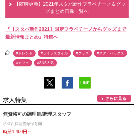
【随時更新】2021年スタバ新作フラペチーノ＆グッ
ズまとめ画像一覧へ
『【スタバ新作2021】限定フラペチーノからグッズまで
最新情報まとめ』特集へ
#トレンド
#ライフスタイル
#グッズ
#スターバックス
#カフェ
#SNS人気
さらに見る
求人特集
無資格可の調理師/調理スタッフ
杉並西荻窪雲母保育園
時給1,400円～