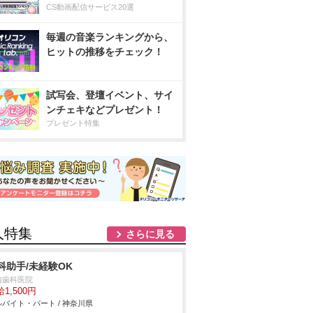
CS動画配信サービス20選
毎週の音楽ランキングから、
ヒットの推移をチェック！
試写会、登壇イベント、サイ
ンチェキなどプレゼント！
プレゼント特集
人特集
さらに見る
科助手/未経験OK
内歯科医院
1,500円
バイト・パート / 神奈川県