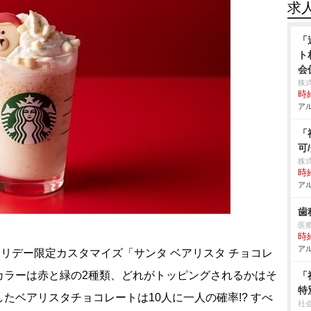
求
「
ト
会
株
時給
アル
「
可
株
時給
アル
歯
医
時給
アル
ホリデー限定カスタマイズ「サンタ ベアリスタ チョコレ
カラーは赤と緑の2種類、どれがトッピングされるかはそ
「
特
たベアリスタチョコレートは10人に一人の確率!? すべ
社