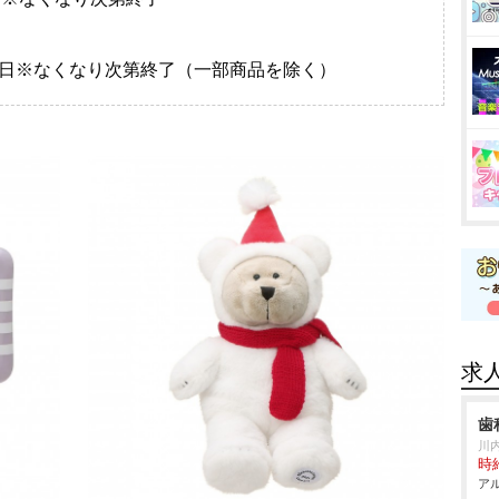
12月25日※なくなり次第終了（一部商品を除く）
求
歯
川
時給
アル