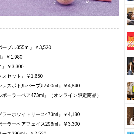
プル355ml』￥3,520
』￥1,980
』￥3,300
スセット』￥1,650
レスボトルパープル500ml』￥4,840
トルポーラーベア473ml』（オンライン限定商品）
ラーホワイトリース473ml』￥4,180
ーラーベアフェイス296ml』￥3,300
ス296ml』￥2,530