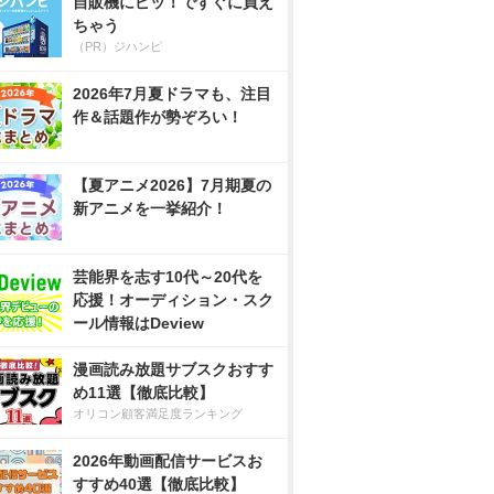
自販機にピッ！ですぐに買え
ちゃう
（PR）ジハンピ
2026年7月夏ドラマも、注目
作＆話題作が勢ぞろい！
【夏アニメ2026】7月期夏の
新アニメを一挙紹介！
芸能界を志す10代～20代を
応援！オーディション・スク
ール情報はDeview
漫画読み放題サブスクおすす
め11選【徹底比較】
オリコン顧客満足度ランキング
2026年動画配信サービスお
すすめ40選【徹底比較】