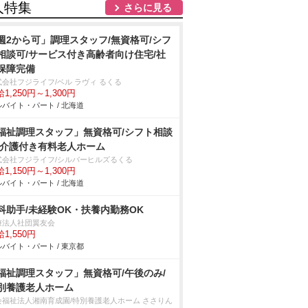
人特集
さらに見る
週2から可」調理スタッフ/無資格可/シフ
相談可/サービス付き高齢者向け住宅/社
保障完備
式会社フジライフ/ベル ラヴィ るくる
1,250円～1,300円
バイト・パート / 北海道
福祉調理スタッフ」無資格可/シフト相談
/介護付き有料老人ホーム
式会社フジライフ/シルバーヒルズるくる
1,150円～1,300円
バイト・パート / 北海道
科助手/未経験OK・扶養内勤務OK
療法人社団翼友会
1,550円
バイト・パート / 東京都
福祉調理スタッフ」無資格可/午後のみ/
別養護老人ホーム
会福祉法人湘南育成園/特別養護老人ホーム ささりん