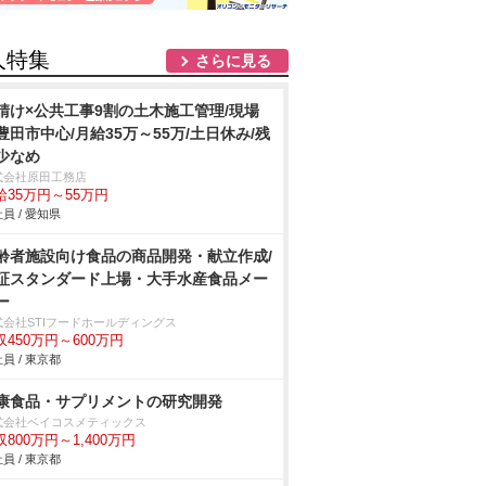
人特集
さらに見る
請け×公共工事9割の土木施工管理/現場
豊田市中心/月給35万～55万/土日休み/残
少なめ
式会社原田工務店
給35万円～55万円
員 / 愛知県
齢者施設向け食品の商品開発・献立作成/
証スタンダード上場・大手水産食品メー
ー
式会社STIフードホールディングス
収450万円～600万円
員 / 東京都
康食品・サプリメントの研究開発
式会社ベイコスメティックス
収800万円～1,400万円
員 / 東京都