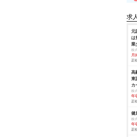
求
元
は
業
株
月
正社
高
東
カ
株
年
正社
健
株
年
正社