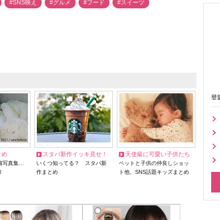
#SNS映え
#グルメ
#フード
#スイーツ
登
とめ
スタバ新作イッキ見せ！
天使級に可愛い子供たち
猫写真集…
いくつ知ってる？ スタバ新
ペットと子供の仲良しショッ
リ
作まとめ
ト他、SNS話題キッズまとめ