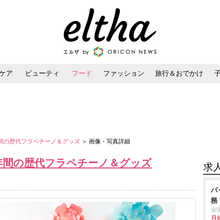
ケア
ビューティ
フード
ファッション
旅行＆おでかけ
ンケア
ダイエット・ボディケア
ヘアスタイル・ヘアアレンジ
年間の歴代フラペチーノ＆グッズ
＞ 画像・写真詳細
8年間の歴代フラペチーノ＆グッズ
求
バ
務
湯
月給