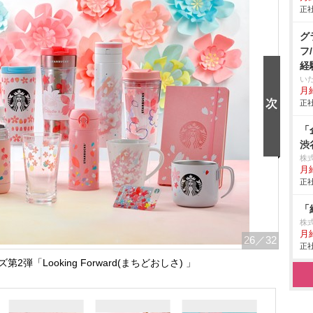
正社
グ
フ
経
い
月給
正社
「
渋
株
月給
正社
「
株式
月給
26
／32
正社
第2弾「Looking Forward(まちどおしさ) 」