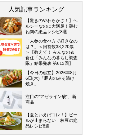
人気記事ランキング
【驚きのやわらかさ！】ヘ
ルシーなのに大満足！鶏む
ね肉の絶品レシピ8選
「人参の食べ方で好きなの
は？」＜回答数38,220票
＞【教えて！ みんなの衣
食住「みんなの暮らし調査
隊」結果発表 第613回】
【今日の献立】2026年8月
6日(木)「豚肉のみそ漬け
焼き」
注目の“アゼライン酸”、新
商品
【夏といえばコレ！】ビー
ルが止まらない！枝豆の絶
品レシピ8選