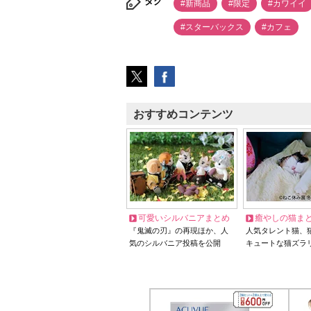
タグ
#新商品
#限定
#カワイイ
#スターバックス
#カフェ
おすすめコンテンツ
可愛いシルバニアまとめ
癒やしの猫ま
『鬼滅の刃』の再現ほか、人
人気タレント猫、
気のシルバニア投稿を公開
キュートな猫ズラ