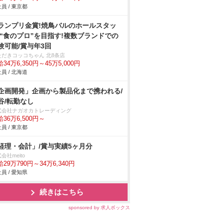
員 / 東京都
ランプリ金賞!焼鳥バルのホールスタッ
/“食のプロ”を目指す!複数ブランドでの
験可能/賞与年3回
ただきコッコちゃん 北8条店
34万6,350円～45万5,000円
員 / 北海道
企画開発」企画から製品化まで携われる/
谷/転勤なし
式会社ナガオカトレーディング
36万6,500円～
員 / 東京都
経理・会計」/賞与実績5ヶ月分
会社meito
29万790円～34万6,340円
員 / 愛知県
続きはこちら
sponsored by 求人ボックス