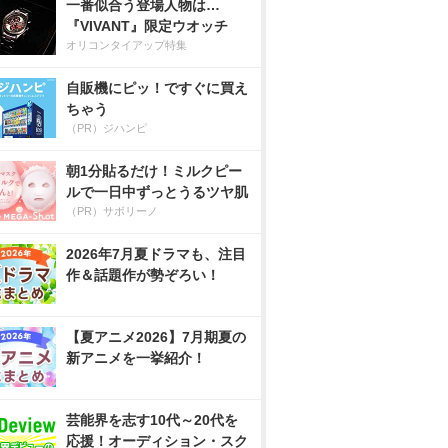
一番似合う登場人物は…
『VIVANT』限定ウオッチ
オリコンタイアップ特集
自販機にピッ！ですぐに買え
ちゃう
（PR）ジハンピ
朝1分貼るだけ！ミルクピー
ルで一日中ずっとうるツヤ肌
（PR）サボリーノ
2026年7月夏ドラマも、注目
作＆話題作が勢ぞろい！
【夏アニメ2026】7月期夏の
新アニメを一挙紹介！
芸能界を志す10代～20代を
応援！オーディション・スク