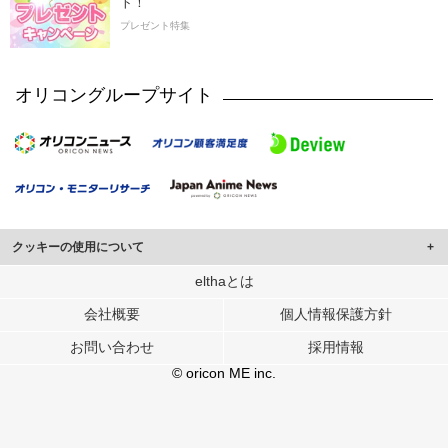
ト！
プレゼント特集
オリコングループサイト
クッキーの使用について
このサイトでは Cookie を使用して、ユーザーに合わせたコンテンツや広告の
elthaとは
表示、ソーシャル メディア機能の提供、広告の表示回数やクリック数の測定を
会社概要
個人情報保護方針
行っています。
また、ユーザーによるサイトの利用状況についても情報を収集し、ソーシャル
お問い合わせ
採用情報
メディアや広告配信、データ解析の各パートナーに提供しています。
各パートナーは、この情報とユーザーが各パートナーに提供した他の情報や、
© oricon ME inc.
ユーザーが各パートナーのサービスを使用したときに収集した他の情報を組み
合わせて使用することがあります。