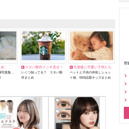
登
とめ
スタバ新作イッキ見せ！
天使級に可愛い子供たち
猫写真集…
いくつ知ってる？ スタバ新
ペットと子供の仲良しショッ
リ
作まとめ
ト他、SNS話題キッズまとめ