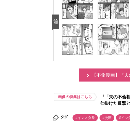
【不倫漫画】『夫
『「夫の不倫
画像の特集はこちら
仕掛けた反撃
タグ
#インスタ発
#漫画
#イン