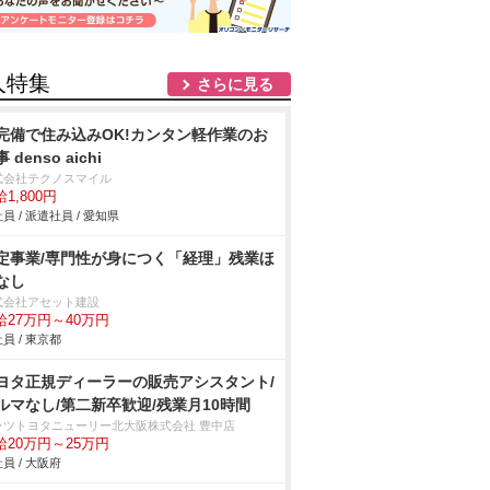
人特集
さらに見る
完備で住み込みOK!カンタン軽作業のお
 denso aichi
式会社テクノスマイル
1,800円
員 / 派遣社員 / 愛知県
定事業/専門性が身につく「経理」残業ほ
なし
式会社アセット建設
給27万円～40万円
員 / 東京都
ヨタ正規ディーラーの販売アシスタント/
ルマなし/第二新卒歓迎/残業月10時間
ッツトヨタニューリー北大阪株式会社 豊中店
給20万円～25万円
員 / 大阪府