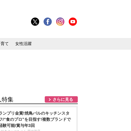
子育て
女性活躍
人特集
さらに見る
ランプリ金賞!焼鳥バルのキッチンスタ
フ/“食のプロ”を目指す!複数ブランドで
経験可能/賞与年3回