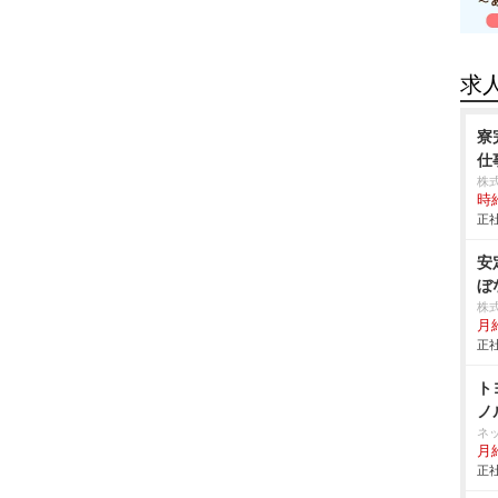
求
寮
仕事
株
時給
正社
安
ぼ
株
月
正社
ト
ノ
ネ
月
正社