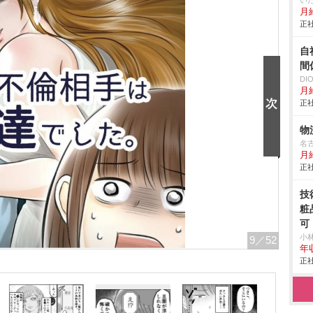
い
月給
正社
自
間
D
月給
正社
物
名
月
正社
技
粧
可
小
9
／52
年
正社