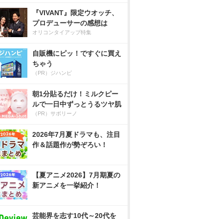
『VIVANT』限定ウオッチ、
プロデューサーの感想は
オリコンタイアップ特集
自販機にピッ！ですぐに買え
ちゃう
（PR）ジハンピ
朝1分貼るだけ！ミルクピー
ルで一日中ずっとうるツヤ肌
（PR）サボリーノ
2026年7月夏ドラマも、注目
作＆話題作が勢ぞろい！
【夏アニメ2026】7月期夏の
新アニメを一挙紹介！
芸能界を志す10代～20代を