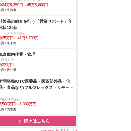
ただきコッコちゃん 宮の沢店
34万6,350円～45万5,000円
員 / 北海道
社製品の紹介を行う「営業サポート」年
休日125日
IOデジタル株式会社
25万円～41万6,700円
員 / 東京都
流倉庫内作業・管理
古屋営業所
給22万円～
員 / 愛知県
術開発職/OTC医薬品・医薬部外品・化
品・食品など/フルフレックス・リモート
林製薬株式会社
収500万円～1,000万円
員 / 大阪府
続きはこちら
sponsored by 求人ボックス