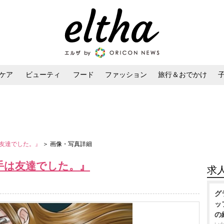
ケア
ビューティ
フード
ファッション
旅行＆おでかけ
ンケア
ダイエット・ボディケア
ヘアスタイル・ヘアアレンジ
友達でした。』
＞ 画像・写真詳細
手は友達でした。』
求
グ
ッ
の