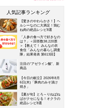
人気記事ランキング
【驚きのやわらかさ！】ヘ
ルシーなのに大満足！鶏む
ね肉の絶品レシピ8選
「人参の食べ方で好きなの
は？」＜回答数38,220票
＞【教えて！ みんなの衣
食住「みんなの暮らし調査
隊」結果発表 第613回】
注目の“アゼライン酸”、新
商品
【今日の献立】2026年8月
6日(木)「豚肉のみそ漬け
焼き」
【夏が旬】とろ～りねばね
ばがクセになる！オクラの
絶品レシピ8選