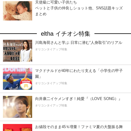
天使級に可愛い子供たち
ペットと子供の仲良しショット他、SNS話題キッズ
まとめ
eltha イチオシ特集
川島海荷さんと学ぶ 日常に潜む“人身取引”のリアル
オリコンタイアップ特集
マクドナルドが40年にわたり支える「小学生の甲子
園」
オリコンタイアップ特集
向井康二イケメンすぎ！純愛『（LOVE SONG）』
オリコンタイアップ特集
お値段そのまま45％増量！ファミマ夏の大盤振る舞