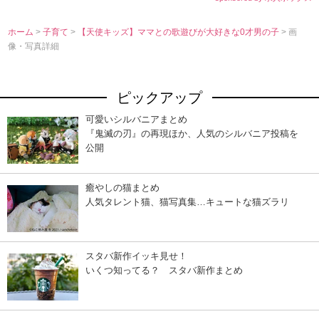
ホーム
>
子育て
>
【天使キッズ】ママとの歌遊びが大好きな0才男の子
> 画
像・写真詳細
ピックアップ
可愛いシルバニアまとめ
『鬼滅の刃』の再現ほか、人気のシルバニア投稿を
公開
癒やしの猫まとめ
人気タレント猫、猫写真集…キュートな猫ズラリ
スタバ新作イッキ見せ！
いくつ知ってる？ スタバ新作まとめ