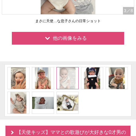
3
／8
まさに天使…な息子さんの日常ショット
他の画像をみる
【天使キッズ】ママとの歌遊びが大好きな0才男の