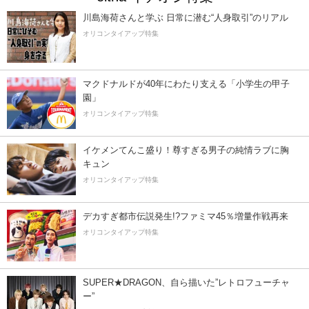
川島海荷さんと学ぶ 日常に潜む“人身取引”のリアル
オリコンタイアップ特集
マクドナルドが40年にわたり支える「小学生の甲子
園」
オリコンタイアップ特集
イケメンてんこ盛り！尊すぎる男子の純情ラブに胸
キュン
オリコンタイアップ特集
デカすぎ都市伝説発生!?ファミマ45％増量作戦再来
オリコンタイアップ特集
SUPER★DRAGON、自ら描いた”レトロフューチャ
ー”