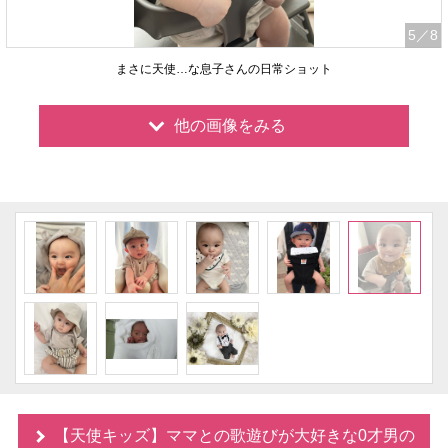
5
／8
まさに天使…な息子さんの日常ショット
他の画像をみる
【天使キッズ】ママとの歌遊びが大好きな0才男の