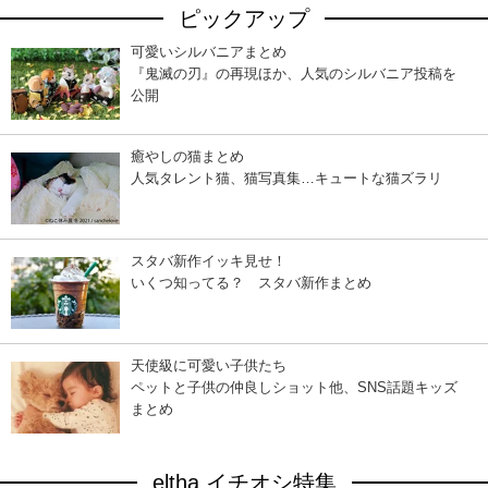
ピックアップ
可愛いシルバニアまとめ
『鬼滅の刃』の再現ほか、人気のシルバニア投稿を
公開
癒やしの猫まとめ
人気タレント猫、猫写真集…キュートな猫ズラリ
スタバ新作イッキ見せ！
いくつ知ってる？ スタバ新作まとめ
天使級に可愛い子供たち
ペットと子供の仲良しショット他、SNS話題キッズ
まとめ
eltha イチオシ特集