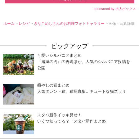
sponsored by 求人ボックス
ホーム
>
レシピ
>
きなこめしさんのお料理フォトギャラリー
> 画像・写真詳細
ピックアップ
可愛いシルバニアまとめ
『鬼滅の刃』の再現ほか、人気のシルバニア投稿を
公開
癒やしの猫まとめ
人気タレント猫、猫写真集…キュートな猫ズラリ
スタバ新作イッキ見せ！
いくつ知ってる？ スタバ新作まとめ