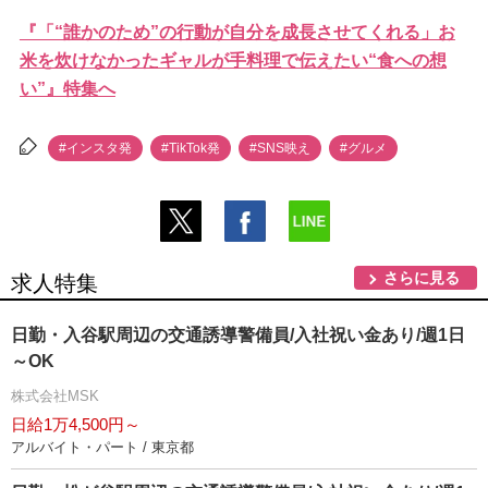
『「“誰かのため”の行動が自分を成長させてくれる」お
米を炊けなかったギャルが手料理で伝えたい“食への想
い”』特集へ
#インスタ発
#TikTok発
#SNS映え
#グルメ
さらに見る
求人特集
日勤・入谷駅周辺の交通誘導警備員/入社祝い金あり/週1日
～OK
株式会社MSK
日給1万4,500円～
アルバイト・パート / 東京都