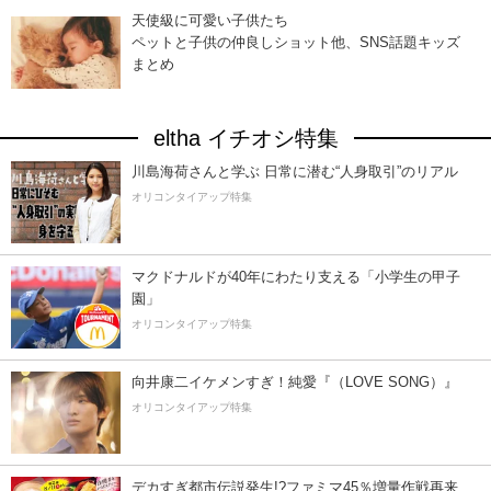
天使級に可愛い子供たち
ペットと子供の仲良しショット他、SNS話題キッズ
まとめ
eltha イチオシ特集
川島海荷さんと学ぶ 日常に潜む“人身取引”のリアル
オリコンタイアップ特集
マクドナルドが40年にわたり支える「小学生の甲子
園」
オリコンタイアップ特集
向井康二イケメンすぎ！純愛『（LOVE SONG）』
オリコンタイアップ特集
デカすぎ都市伝説発生!?ファミマ45％増量作戦再来