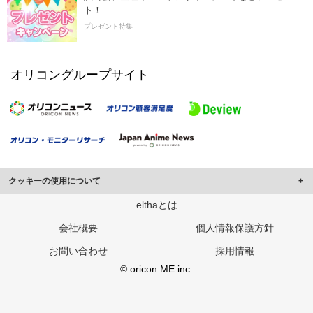
ト！
プレゼント特集
オリコングループサイト
クッキーの使用について
このサイトでは Cookie を使用して、ユーザーに合わせたコンテンツや広告の
elthaとは
表示、ソーシャル メディア機能の提供、広告の表示回数やクリック数の測定を
会社概要
個人情報保護方針
行っています。
また、ユーザーによるサイトの利用状況についても情報を収集し、ソーシャル
お問い合わせ
採用情報
メディアや広告配信、データ解析の各パートナーに提供しています。
各パートナーは、この情報とユーザーが各パートナーに提供した他の情報や、
© oricon ME inc.
ユーザーが各パートナーのサービスを使用したときに収集した他の情報を組み
合わせて使用することがあります。