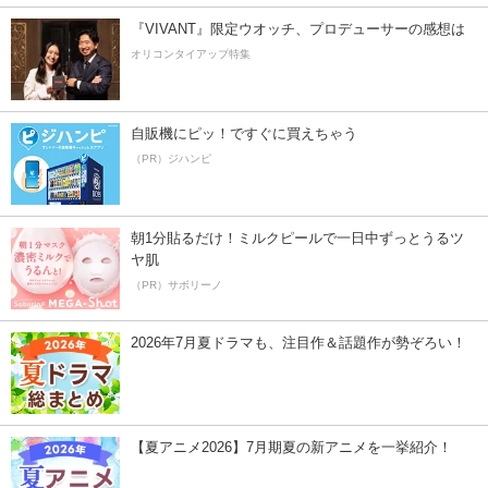
『VIVANT』限定ウオッチ、プロデューサーの感想は
オリコンタイアップ特集
自販機にピッ！ですぐに買えちゃう
（PR）ジハンピ
朝1分貼るだけ！ミルクピールで一日中ずっとうるツ
ヤ肌
（PR）サボリーノ
2026年7月夏ドラマも、注目作＆話題作が勢ぞろい！
【夏アニメ2026】7月期夏の新アニメを一挙紹介！