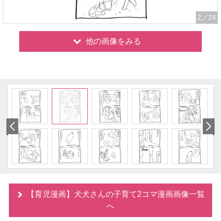
2
／24
他の画像をみる
【育児漫画】犬犬さんの子育て2コマ漫画画像一覧
へ