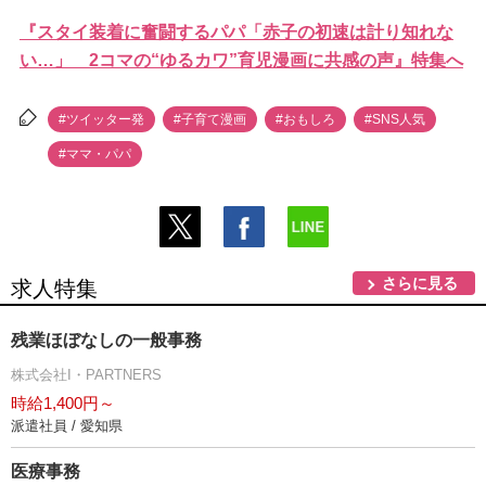
『スタイ装着に奮闘するパパ「赤子の初速は計り知れな
い…」 2コマの“ゆるカワ”育児漫画に共感の声』特集へ
#ツイッター発
#子育て漫画
#おもしろ
#SNS人気
#ママ・パパ
さらに見る
求人特集
残業ほぼなしの一般事務
株式会社I・PARTNERS
時給1,400円～
派遣社員 / 愛知県
医療事務