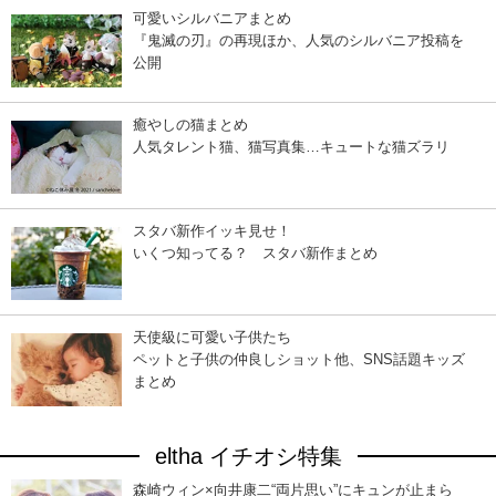
可愛いシルバニアまとめ
『鬼滅の刃』の再現ほか、人気のシルバニア投稿を
公開
癒やしの猫まとめ
人気タレント猫、猫写真集…キュートな猫ズラリ
スタバ新作イッキ見せ！
いくつ知ってる？ スタバ新作まとめ
天使級に可愛い子供たち
ペットと子供の仲良しショット他、SNS話題キッズ
まとめ
eltha イチオシ特集
森崎ウィン×向井康二“両片思い”にキュンが止まら