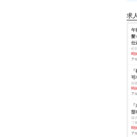
求
午
髪
仕
町
時給
アル
「
可
医
時給
アル
「
型
株
フ
時給
アル