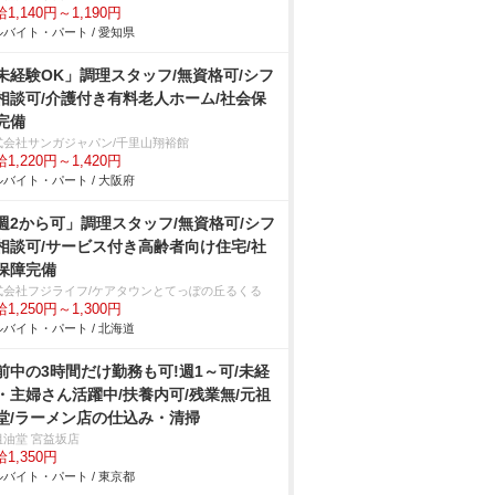
1,140円～1,190円
バイト・パート / 愛知県
未経験OK」調理スタッフ/無資格可/シフ
相談可/介護付き有料老人ホーム/社会保
完備
式会社サンガジャパン/千里山翔裕館
1,220円～1,420円
バイト・パート / 大阪府
週2から可」調理スタッフ/無資格可/シフ
相談可/サービス付き高齢者向け住宅/社
保障完備
式会社フジライフ/ケアタウンとてっぽの丘るくる
1,250円～1,300円
バイト・パート / 北海道
前中の3時間だけ勤務も可!週1～可/未経
・主婦さん活躍中/扶養内可/残業無/元祖
堂/ラーメン店の仕込み・清掃
祖油堂 宮益坂店
1,350円
バイト・パート / 東京都