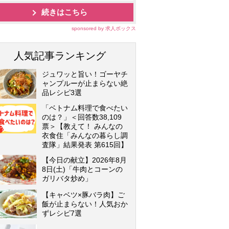
続きはこちら
sponsored by 求人ボックス
人気記事ランキング
ジュワッと旨い！ゴーヤチ
ャンプルーが止まらない絶
品レシピ3選
「ベトナム料理で食べたい
のは？」＜回答数38,109
票＞【教えて！ みんなの
衣食住「みんなの暮らし調
査隊」結果発表 第615回】
【今日の献立】2026年8月
8日(土)「牛肉とコーンの
ガリバタ炒め」
【キャベツ×豚バラ肉】ご
飯が止まらない！人気おか
ずレシピ7選