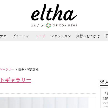
ケア
ビューティ
フード
ファッション
旅行＆おでかけ
ンケア
ダイエット・ボディケア
ヘアスタイル・ヘアアレンジ
トギャラリー
＞ 画像・写真詳細
ォトギャラリー
求
「
須
株
ー