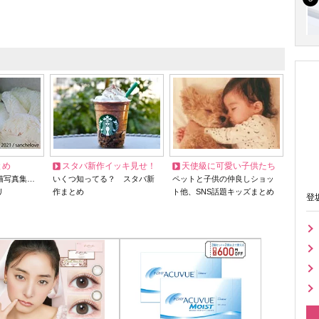
とめ
スタバ新作イッキ見せ！
天使級に可愛い子供たち
猫写真集…
いくつ知ってる？ スタバ新
ペットと子供の仲良しショッ
リ
作まとめ
ト他、SNS話題キッズまとめ
登