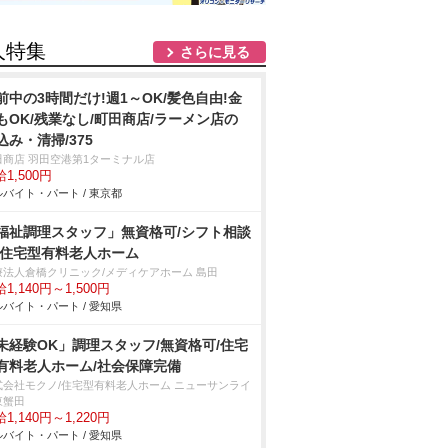
人特集
さらに見る
前中の3時間だけ!週1～OK/髪色自由!金
もOK/残業なし/町田商店/ラーメン店の
込み・清掃/375
田商店 羽田空港第1ターミナル店
1,500円
バイト・パート / 東京都
福祉調理スタッフ」無資格可/シフト相談
/住宅型有料老人ホーム
療法人倉橋クリニック/メディケアホーム 島田
1,140円～1,500円
バイト・パート / 愛知県
未経験OK」調理スタッフ/無資格可/住宅
有料老人ホーム/社会保障完備
式会社モクノ/住宅型有料老人ホーム ニューサンライ
東蟹田
1,140円～1,220円
バイト・パート / 愛知県