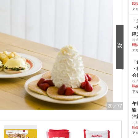
時給
アル
「
ト
障
株
時給
アル
「
ト
会
株
時給
アル
午
20
／77
験
油
元
時給
アル