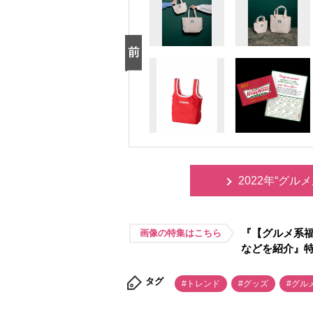
2022年“グ
『【グルメ系福
画像の特集はこちら
などを紹介』
タグ
#トレンド
#グッズ
#グル