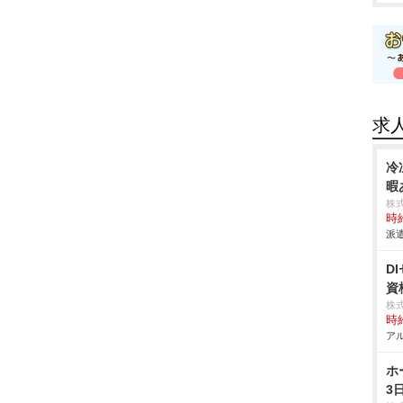
求
冷
暇
株
時給
派遣
D
資
株
時給
アル
ホ
3