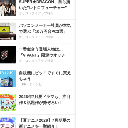
SUPER★DRAGON、自ら描
いた”レトロフューチャー”
オリコンタイアップ特集
パソコンメーカー社員が本気
で選ぶ「10万円台PC3選」
オリコンタイアップ特集
一番似合う登場人物は…
『VIVANT』限定ウオッチ
オリコンタイアップ特集
自販機にピッ！ですぐに買え
ちゃう
（PR）ジハンピ
2026年7月夏ドラマも、注目
作＆話題作が勢ぞろい！
【夏アニメ2026】7月期夏の
新アニメを一挙紹介！