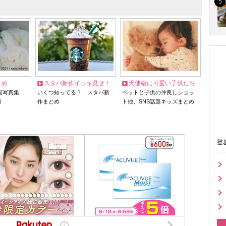
とめ
スタバ新作イッキ見せ！
天使級に可愛い子供たち
猫写真集…
いくつ知ってる？ スタバ新
ペットと子供の仲良しショッ
リ
作まとめ
ト他、SNS話題キッズまとめ
登