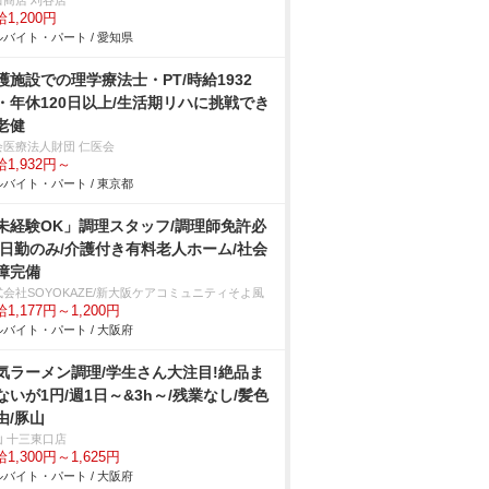
田商店 刈谷店
1,200円
バイト・パート / 愛知県
護施設での理学療法士・PT/時給1932
・年休120日以上/生活期リハに挑戦でき
老健
会医療法人財団 仁医会
1,932円～
バイト・パート / 東京都
未経験OK」調理スタッフ/調理師免許必
/日勤のみ/介護付き有料老人ホーム/社会
障完備
式会社SOYOKAZE/新大阪ケアコミュニティそよ風
1,177円～1,200円
バイト・パート / 大阪府
気ラーメン調理/学生さん大注目!絶品ま
ないが1円/週1日～&3h～/残業なし/髪色
由/豚山
山 十三東口店
1,300円～1,625円
バイト・パート / 大阪府