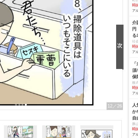
町
時給
アル
介
円
る
社
時給
アル
「
須
保
株
時給
アル
人
12
／26
か
自
豚
時給
アル