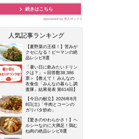
続きはこちら
sponsored by 求人ボックス
人気記事ランキング
【夏野菜の王様！】苦みが
クセになる！ピーマンの絶
品レシピ8選
「暑い日に飲みたいドリン
クは？」＜回答数38,386
票＞【教えて！ みんなの
衣食住「みんなの暮らし調
査隊」結果発表 第614回】
【今日の献立】2026年8月
8日(土)「牛肉とコーンの
ガリバタ炒め」
【驚きのやわらかさ！】ヘ
ルシーなのに大満足！鶏む
ね肉の絶品レシピ8選