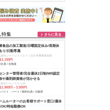
人特集
さらに見る
凍食品の加工製造/日曜固定休み/長期休
あり/日勤専属
式会社ジャパンクリエイト北日本事業統括部
1,150円
社員 / 北海道
Iセンター管理者/完全週休2日制/MR認定
格や薬剤師資格が活かせる
式会社ベルシステム24
1,900円～3,500円
バイト・パート / 契約社員 / 大阪府
ームルーターのお客様サポート窓口/週休
日OK/時短勤務OK