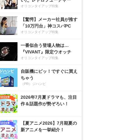
いた”レトロフューチャー”
オリコンタイアップ特集
【驚愕】メーカー社員が推す
「10万円台」神コスパPC
オリコンタイアップ特集
一番似合う登場人物は…
『VIVANT』限定ウオッチ
オリコンタイアップ特集
自販機にピッ！ですぐに買え
ちゃう
（PR）ジハンピ
2026年7月夏ドラマも、注目
作＆話題作が勢ぞろい！
【夏アニメ2026】7月期夏の
新アニメを一挙紹介！