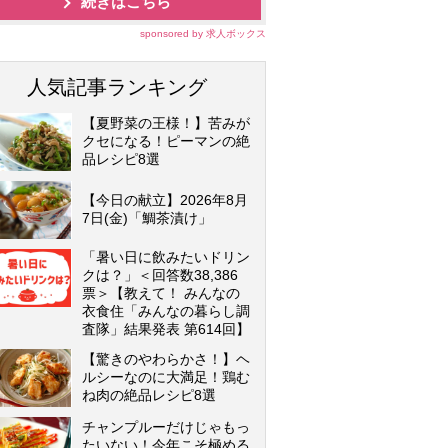
続きはこちら
sponsored by 求人ボックス
人気記事ランキング
【夏野菜の王様！】苦みが
クセになる！ピーマンの絶
品レシピ8選
【今日の献立】2026年8月
7日(金)「鯛茶漬け」
「暑い日に飲みたいドリン
クは？」＜回答数38,386
票＞【教えて！ みんなの
衣食住「みんなの暮らし調
査隊」結果発表 第614回】
【驚きのやわらかさ！】ヘ
ルシーなのに大満足！鶏む
ね肉の絶品レシピ8選
チャンプルーだけじゃもっ
たいない！今年こそ極める