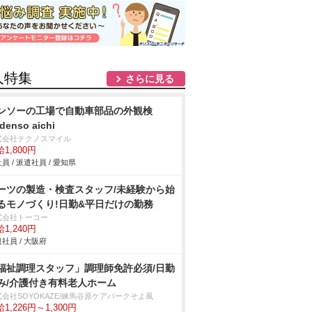
人特集
さらに見る
ンソーの工場で自動車部品の外観検
denso aichi
式会社テクノスマイル
1,800円
員 / 派遣社員 / 愛知県
ーツの製造・検査スタッフ/未経験から始
るモノづくり!日勤&平日だけの勤務
式会社トーコー
1,240円
社員 / 大阪府
福祉調理スタッフ」調理師免許必須/日勤
み/介護付き有料老人ホーム
式会社SOYOKAZE/練馬谷原ケアパークそよ風
1,226円～1,300円