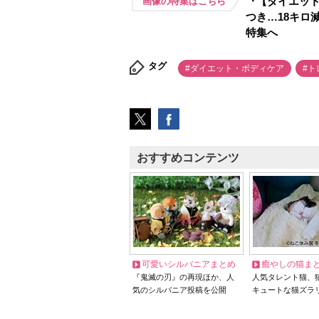
『【ダイエッ
画像の特集はこちら
つき…18キロ
特集へ
タグ
#ダイエット・ボディケア
#ト
おすすめコンテンツ
可愛いシルバニアまとめ
癒やしの猫ま
『鬼滅の刃』の再現ほか、人
人気タレント猫、
気のシルバニア投稿を公開
キュートな猫ズラ