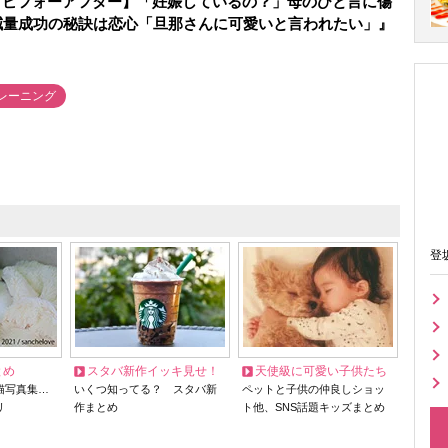
トビフォーアフター】「妊娠しているの？」母のひと言に傷
減量成功の秘訣は恋心「旦那さんに可愛いと言われたい」』
レーニング
登
とめ
スタバ新作イッキ見せ！
天使級に可愛い子供たち
猫写真集…
いくつ知ってる？ スタバ新
ペットと子供の仲良しショッ
リ
作まとめ
ト他、SNS話題キッズまとめ