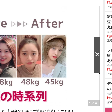
時給
アル
家
査
充
株
時給
派遣
フ
験
あ
株
時給
アル
デ
の
株
時給
派遣
5
／41
ター】半年で18キロの減量に成功したのあさん