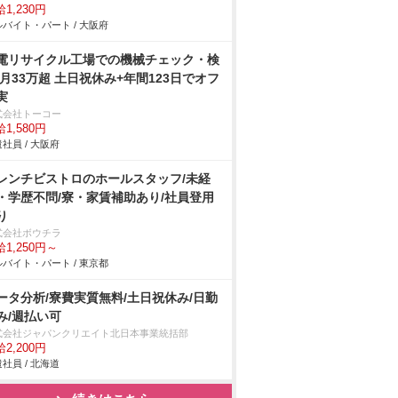
1,230円
バイト・パート / 大阪府
電リサイクル工場での機械チェック・検
/月33万超 土日祝休み+年間123日でオフ
実
式会社トーコー
1,580円
社員 / 大阪府
レンチビストロのホールスタッフ/未経
・学歴不問/寮・家賃補助あり/社員登用
り
式会社ボウチラ
1,250円～
バイト・パート / 東京都
ータ分析/寮費実質無料/土日祝休み/日勤
み/週払い可
式会社ジャパンクリエイト北日本事業統括部
2,200円
社員 / 北海道