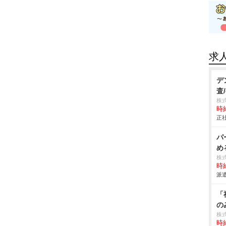
求
デ
査/
株
時給
正社
パ
め
株
時給
派遣
「
の
株
時給