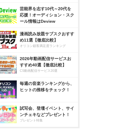
芸能界を志す10代～20代を
応援！オーディション・スク
ール情報はDeview
漫画読み放題サブスクおすす
め11選【徹底比較】
オリコン顧客満足度ランキング
2026年動画配信サービスお
すすめ40選【徹底比較】
CS動画配信サービス20選
毎週の音楽ランキングから、
ヒットの推移をチェック！
試写会、登壇イベント、サイ
ンチェキなどプレゼント！
プレゼント特集