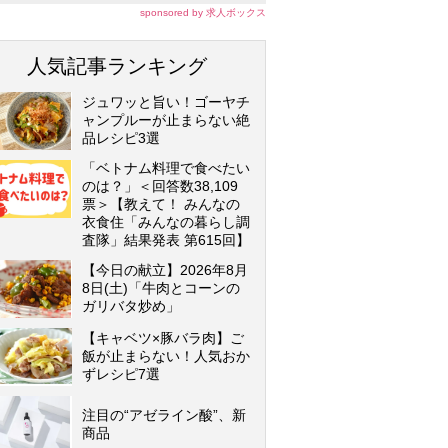
sponsored by 求人ボックス
人気記事ランキング
ジュワッと旨い！ゴーヤチ
ャンプルーが止まらない絶
品レシピ3選
「ベトナム料理で食べたい
のは？」＜回答数38,109
票＞【教えて！ みんなの
衣食住「みんなの暮らし調
査隊」結果発表 第615回】
【今日の献立】2026年8月
8日(土)「牛肉とコーンの
ガリバタ炒め」
【キャベツ×豚バラ肉】ご
飯が止まらない！人気おか
ずレシピ7選
注目の“アゼライン酸”、新
商品