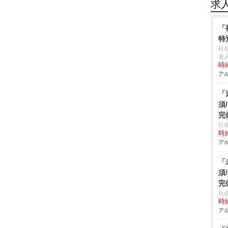
求
「
特
社
老
時給
アル
「
須
完
社
時給
アル
「
須
完
社
時給
アル