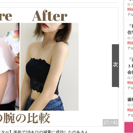
株
時給
アル
「
住
株
時給
アル
「
ト
会
株
時給
アル
歯
望
時給
アル
27
／41
ター】半年で18キロの減量に成功したのあさん