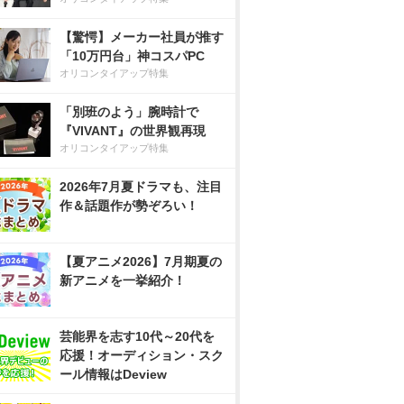
【驚愕】メーカー社員が推す
「10万円台」神コスパPC
オリコンタイアップ特集
「別班のよう」腕時計で
『VIVANT』の世界観再現
オリコンタイアップ特集
2026年7月夏ドラマも、注目
作＆話題作が勢ぞろい！
【夏アニメ2026】7月期夏の
新アニメを一挙紹介！
芸能界を志す10代～20代を
応援！オーディション・スク
ール情報はDeview