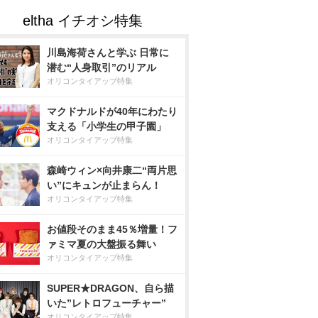
川島海荷さんと学ぶ 日常に
潜む“人身取引”のリアル
オリコンタイアップ特集
マクドナルドが40年にわたり
支える「小学生の甲子園」
オリコンタイアップ特集
森崎ウィン×向井康二“両片思
い”にキュンが止まらん！
オリコンタイアップ特集
お値段そのまま45％増量！フ
ァミマ夏の大盤振る舞い
オリコンタイアップ特集
SUPER★DRAGON、自ら描
いた”レトロフューチャー”
オリコンタイアップ特集