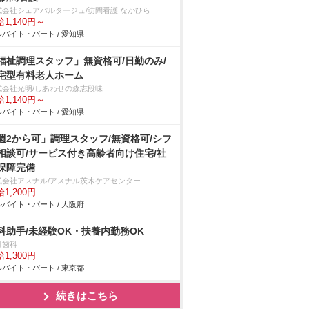
式会社シェアパルタージュ/訪問看護 なかひら
1,140円～
バイト・パート / 愛知県
福祉調理スタッフ」無資格可/日勤のみ/
宅型有料老人ホーム
式会社光明/しあわせの森志段味
1,140円～
バイト・パート / 愛知県
週2から可」調理スタッフ/無資格可/シフ
相談可/サービス付き高齢者向け住宅/社
保障完備
式会社アスナル/アスナル茨木ケアセンター
1,200円
バイト・パート / 大阪府
科助手/未経験OK・扶養内勤務OK
月歯科
1,300円
バイト・パート / 東京都
続きはこちら