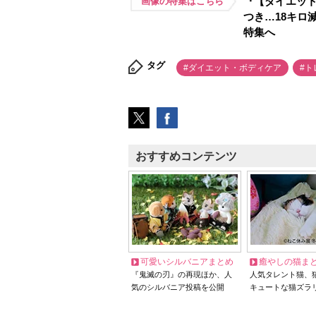
『【ダイエッ
画像の特集はこちら
つき…18キロ
特集へ
タグ
#ダイエット・ボディケア
#ト
おすすめコンテンツ
可愛いシルバニアまとめ
癒やしの猫ま
『鬼滅の刃』の再現ほか、人
人気タレント猫、
気のシルバニア投稿を公開
キュートな猫ズラ