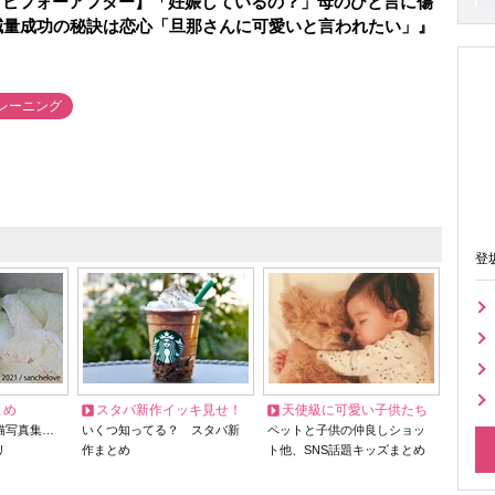
トビフォーアフター】「妊娠しているの？」母のひと言に傷
減量成功の秘訣は恋心「旦那さんに可愛いと言われたい」』
レーニング
登
とめ
スタバ新作イッキ見せ！
天使級に可愛い子供たち
猫写真集…
いくつ知ってる？ スタバ新
ペットと子供の仲良しショッ
リ
作まとめ
ト他、SNS話題キッズまとめ