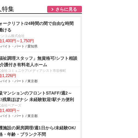
人特集
さらに見る
ォークリフト/24時間の間で自由な時間
働ける
ランコム株式会社
1,400円～1,750円
バイト・パート / 愛知県
福祉調理スタッフ」無資格可/シフト相談
/介護付き有料老人ホーム
式会社コミュニケア/メディアシスト市谷柳町
1,226円
バイト・パート / 東京都
級マンションのフロントSTAFF/週2～
K!残業ほぼナシ 未経験歓迎!駅チカ便利
式会社ベアーズ
1,400円～
バイト・パート / 東京都
護施設の厨房調理/週1日から/未経験OK/
格・年齢・ブランク不問