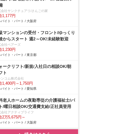
備
式会社サンクチュアリ/さんごの家
1,177円
バイト・パート / 大阪府
級マンションの受付・フロント/ゆっくり
後からスタート 週2～OK!未経験歓迎
式会社ベアーズ
1,230円
バイト・パート / 東京都
ォークリフト/新規/入社日の相談OK/朝
フト
ランコム株式会社
1,400円～1,750円
バイト・パート / 愛知県
料老人ホームの夜勤専従の介護福祉士/パ
ト/曜日相談OK/交通費支給/正社員登用
式会社アクティブライフ
2万5,675円～
バイト・パート / 大阪府