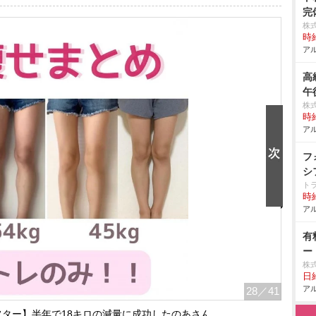
完
株
時給
アル
高
午
株
時給
アル
フ
シ
ト
時給
アル
有
ー
株
日給
アル
28
／41
ター】半年で18キロの減量に成功したのあさん