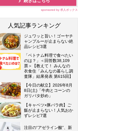
続きはこちら
sponsored by 求人ボックス
人気記事ランキング
ジュワッと旨い！ゴーヤチ
ャンプルーが止まらない絶
品レシピ3選
「ベトナム料理で食べたい
のは？」＜回答数38,109
票＞【教えて！ みんなの
衣食住「みんなの暮らし調
査隊」結果発表 第615回】
【今日の献立】2026年8月
8日(土)「牛肉とコーンの
ガリバタ炒め」
【キャベツ×豚バラ肉】ご
飯が止まらない！人気おか
ずレシピ7選
注目の“アゼライン酸”、新