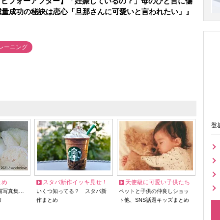
トビフォーアフター】「妊娠しているの？」母のひと言に傷
減量成功の秘訣は恋心「旦那さんに可愛いと言われたい」』
レーニング
登
とめ
スタバ新作イッキ見せ！
天使級に可愛い子供たち
猫写真集…
いくつ知ってる？ スタバ新
ペットと子供の仲良しショッ
リ
作まとめ
ト他、SNS話題キッズまとめ