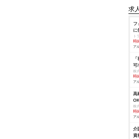
求
フ
に
ト
時給
アル
「
可
株
時給
アル
高
O
株
時給
アル
介
資