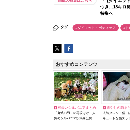
『【ダイエッ
画像の特集はこちら
つき…18キロ
特集へ
タグ
#ダイエット・ボディケア
#ト
おすすめコンテンツ
可愛いシルバニアまとめ
癒やしの猫ま
『鬼滅の刃』の再現ほか、人
人気タレント猫、
気のシルバニア投稿を公開
キュートな猫ズラ