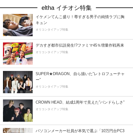
eltha イチオシ特集
イケメンてんこ盛り！尊すぎる男子の純情ラブに胸
キュン
オリコンタイアップ特集
デカすぎ都市伝説発生!?ファミマ45％増量作戦再来
オリコンタイアップ特集
SUPER★DRAGON、自ら描いた”レトロフューチャ
ー”
オリコンタイアップ特集
CROWN HEAD、結成1周年で見えた”バンドらしさ”
オリコンタイアップ特集
パソコンメーカー社員が本気で選ぶ「10万円台PC3