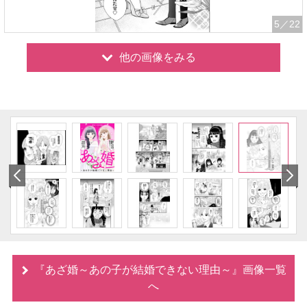
5
／22
他の画像をみる
『あざ婚～あの子が結婚できない理由～』画像一覧
へ