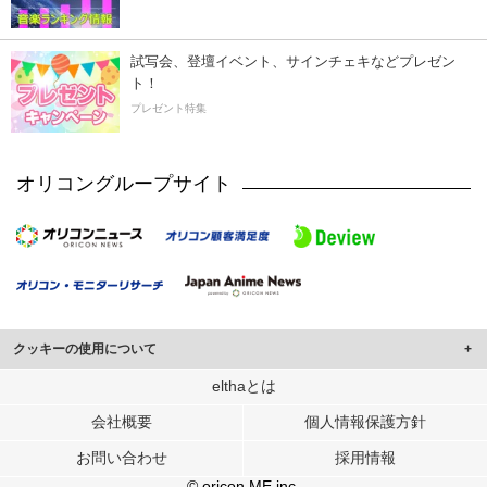
試写会、登壇イベント、サインチェキなどプレゼン
ト！
プレゼント特集
オリコングループサイト
クッキーの使用について
このサイトでは Cookie を使用して、ユーザーに合わせたコンテンツや広告の
elthaとは
表示、ソーシャル メディア機能の提供、広告の表示回数やクリック数の測定を
会社概要
個人情報保護方針
行っています。
また、ユーザーによるサイトの利用状況についても情報を収集し、ソーシャル
お問い合わせ
採用情報
メディアや広告配信、データ解析の各パートナーに提供しています。
各パートナーは、この情報とユーザーが各パートナーに提供した他の情報や、
© oricon ME inc.