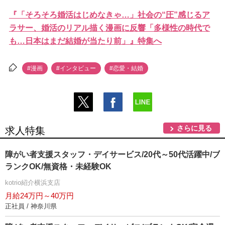
『「そろそろ婚活はじめなきゃ…」社会の“圧”感じるア
ラサー、婚活のリアル描く漫画に反響「多様性の時代で
も…日本はまだ結婚が当たり前」』特集へ
#漫画
#インタビュー
#恋愛・結婚
さらに見る
求人特集
障がい者支援スタッフ・デイサービス/20代～50代活躍中/ブ
ランクOK/無資格・未経験OK
kotrio紹介横浜支店
月給24万円～40万円
正社員 / 神奈川県