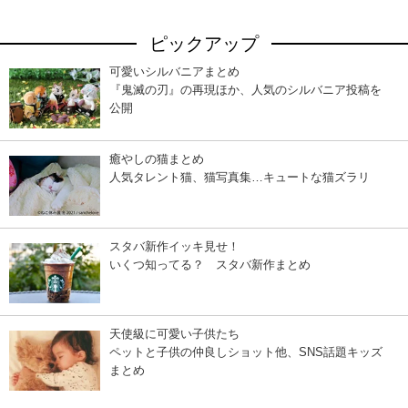
ピックアップ
可愛いシルバニアまとめ
『鬼滅の刃』の再現ほか、人気のシルバニア投稿を
公開
癒やしの猫まとめ
人気タレント猫、猫写真集…キュートな猫ズラリ
スタバ新作イッキ見せ！
いくつ知ってる？ スタバ新作まとめ
天使級に可愛い子供たち
ペットと子供の仲良しショット他、SNS話題キッズ
まとめ