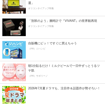
選」
オリコンタイアップ特集
「別班のよう」腕時計で『VIVANT』の世界観再現
オリコンタイアップ特集
自販機にピッ！ですぐに買えちゃう
（PR）ジハンピ
朝1分貼るだけ！ミルクピールで一日中ずっとうるツ
ヤ肌
（PR）サボリーノ
2026年7月夏ドラマも、注目作＆話題作が勢ぞろい！