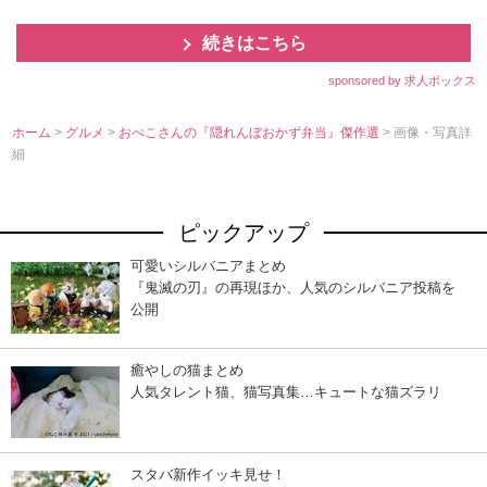
続きはこちら
sponsored by 求人ボックス
ホーム
>
グルメ
>
おぺこさんの『隠れんぼおかず弁当』傑作選
> 画像・写真詳
細
ピックアップ
可愛いシルバニアまとめ
『鬼滅の刃』の再現ほか、人気のシルバニア投稿を
公開
癒やしの猫まとめ
人気タレント猫、猫写真集…キュートな猫ズラリ
スタバ新作イッキ見せ！