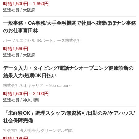
時給1,500円～1,650円
派遣社員 / 大阪府
一般事務・OA事務/大手金融機関で社員へ残業ほぼナシ事務
のお仕事富田林
パーソルエクセルHRパートナーズ株式会社
時給1,560円
派遣社員 / 大阪府
データ入力・タイピング/電話ナシオープニング健康診断の
結果入力/短期OK日払い
株式会社ネオキャリア ～Neo career～
時給1,600円～2,100円
派遣社員 / 神奈川県
「未経験OK」調理スタッフ/無資格可/日勤のみ/ケアハウス/
社会保障完備
社会福祉法人明寿会/グリーンデル柏原
時給1,180円