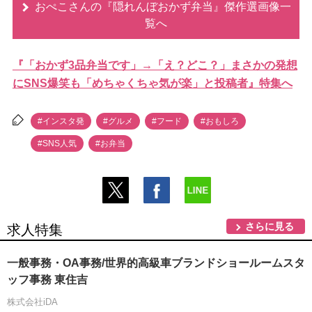
おぺこさんの『隠れんぼおかず弁当』傑作選画像一
覧へ
『「おかず3品弁当です」→「え？どこ？」まさかの発想
にSNS爆笑も「めちゃくちゃ気が楽」と投稿者』特集へ
#インスタ発
#グルメ
#フード
#おもしろ
#SNS人気
#お弁当
さらに見る
求人特集
一般事務・OA事務/世界的高級車ブランドショールームスタ
ッフ事務 東住吉
株式会社iDA