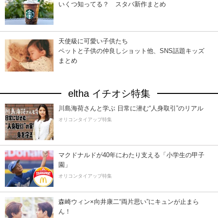
いくつ知ってる？ スタバ新作まとめ
天使級に可愛い子供たち
ペットと子供の仲良しショット他、SNS話題キッズ
まとめ
eltha イチオシ特集
川島海荷さんと学ぶ 日常に潜む“人身取引”のリアル
オリコンタイアップ特集
マクドナルドが40年にわたり支える「小学生の甲子
園」
オリコンタイアップ特集
森崎ウィン×向井康二“両片思い”にキュンが止まら
ん！