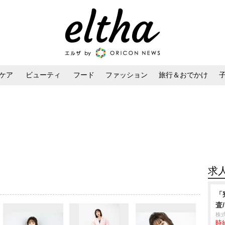
ケア
ビューティ
フード
ファッション
旅行＆おでかけ
ンケア
ダイエット・ボディケア
ヘアスタイル・ヘアアレンジ
求
「
査
株
時給