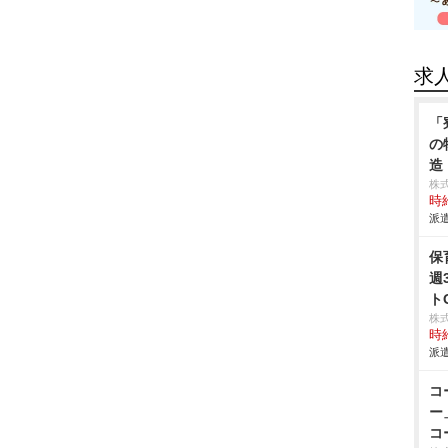
求
「
の
造
株
時給
派遣
保
週
ト
株
時給
派遣
コ
ー
コ