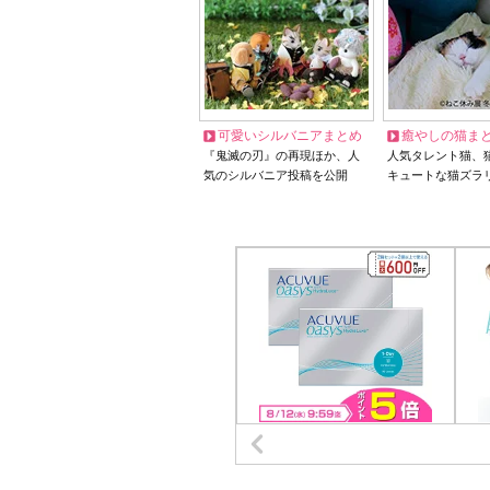
可愛いシルバニアまとめ
癒やしの猫ま
『鬼滅の刃』の再現ほか、人
人気タレント猫、
気のシルバニア投稿を公開
キュートな猫ズラ