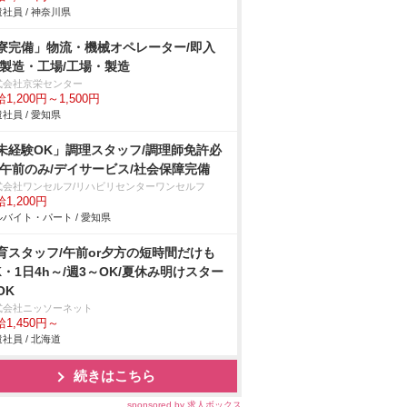
社員 / 神奈川県
寮完備」物流・機械オペレーター/即入
/製造・工場/工場・製造
式会社京栄センター
1,200円～1,500円
社員 / 愛知県
未経験OK」調理スタッフ/調理師免許必
/午前のみ/デイサービス/社会保障完備
式会社ワンセルフ/リハビリセンターワンセルフ
1,200円
バイト・パート / 愛知県
育スタッフ/午前or夕方の短時間だけも
K・1日4h～/週3～OK/夏休み明けスター
OK
式会社ニッソーネット
1,450円～
社員 / 北海道
続きはこちら
sponsored by 求人ボックス