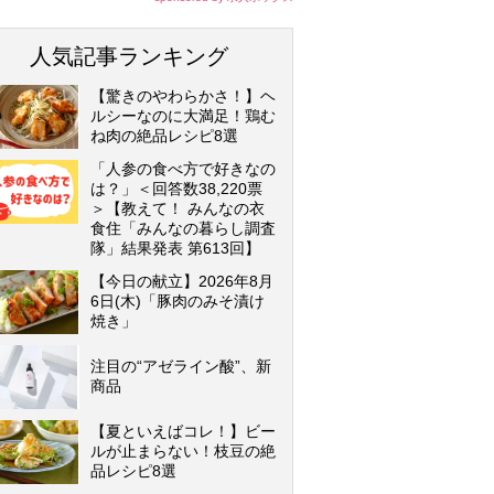
人気記事ランキング
【驚きのやわらかさ！】ヘ
ルシーなのに大満足！鶏む
ね肉の絶品レシピ8選
「人参の食べ方で好きなの
は？」＜回答数38,220票
＞【教えて！ みんなの衣
食住「みんなの暮らし調査
隊」結果発表 第613回】
【今日の献立】2026年8月
6日(木)「豚肉のみそ漬け
焼き」
注目の“アゼライン酸”、新
商品
【夏といえばコレ！】ビー
ルが止まらない！枝豆の絶
品レシピ8選