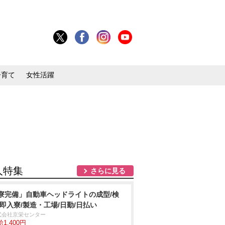
子育て
女性活躍
人特集
さらに見る
寮完備」自動車ヘッドライトの成型/検
/即入寮/製造・工場/日勤/日払い
式会社京栄センター
1,400円