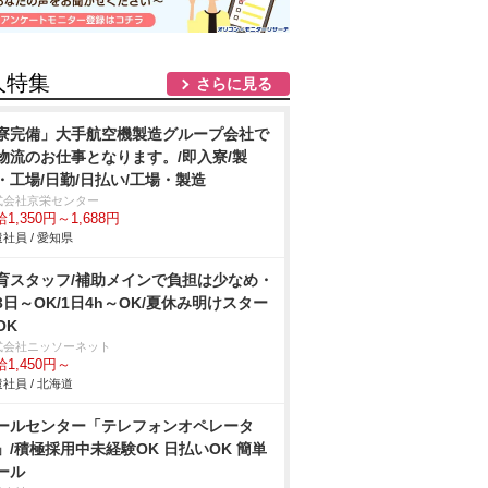
人特集
さらに見る
寮完備」大手航空機製造グループ会社で
物流のお仕事となります。/即入寮/製
・工場/日勤/日払い/工場・製造
式会社京栄センター
1,350円～1,688円
社員 / 愛知県
育スタッフ/補助メインで負担は少なめ・
3日～OK/1日4h～OK/夏休み明けスター
OK
式会社ニッソーネット
1,450円～
社員 / 北海道
ールセンター「テレフォンオペレータ
」/積極採用中未経験OK 日払いOK 簡単
ール