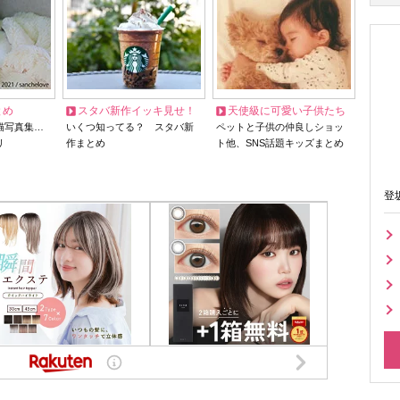
とめ
スタバ新作イッキ見せ！
天使級に可愛い子供たち
猫写真集…
いくつ知ってる？ スタバ新
ペットと子供の仲良しショッ
リ
作まとめ
ト他、SNS話題キッズまとめ
登