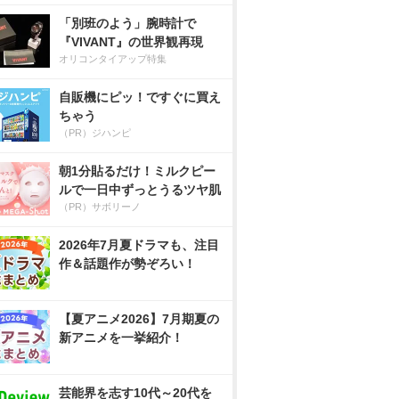
「別班のよう」腕時計で
『VIVANT』の世界観再現
オリコンタイアップ特集
自販機にピッ！ですぐに買え
ちゃう
（PR）ジハンピ
朝1分貼るだけ！ミルクピー
ルで一日中ずっとうるツヤ肌
（PR）サボリーノ
2026年7月夏ドラマも、注目
作＆話題作が勢ぞろい！
【夏アニメ2026】7月期夏の
新アニメを一挙紹介！
芸能界を志す10代～20代を