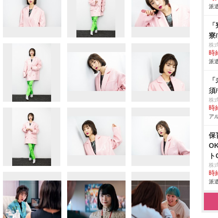
派遣
「
寮
株
時給
派遣
「
須
株
時給
アル
保
O
ト
株
時給
派遣