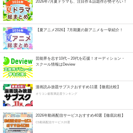
2026年7月夏ドラマも、注目作＆話題作が勢ぞろい！
【夏アニメ2026】7月期夏の新アニメを一挙紹介！
芸能界を志す10代～20代を応援！オーディション・
スクール情報はDeview
漫画読み放題サブスクおすすめ11選【徹底比較】
オリコン顧客満足度ランキング
2026年動画配信サービスおすすめ40選【徹底比較】
CS動画配信サービス20選