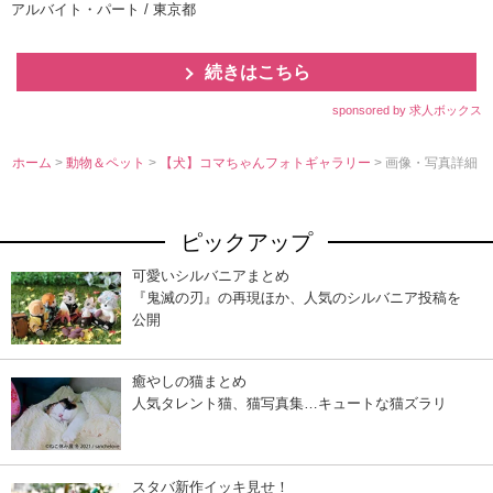
アルバイト・パート / 東京都
続きはこちら
sponsored by 求人ボックス
ホーム
>
動物＆ペット
>
【犬】コマちゃんフォトギャラリー
> 画像・写真詳細
ピックアップ
可愛いシルバニアまとめ
『鬼滅の刃』の再現ほか、人気のシルバニア投稿を
公開
癒やしの猫まとめ
人気タレント猫、猫写真集…キュートな猫ズラリ
スタバ新作イッキ見せ！