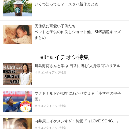
いくつ知ってる？ スタバ新作まとめ
天使級に可愛い子供たち
ペットと子供の仲良しショット他、SNS話題キッズ
まとめ
eltha イチオシ特集
川島海荷さんと学ぶ 日常に潜む“人身取引”のリアル
オリコンタイアップ特集
マクドナルドが40年にわたり支える「小学生の甲子
園」
オリコンタイアップ特集
向井康二イケメンすぎ！純愛『（LOVE SONG）』
オリコンタイアップ特集