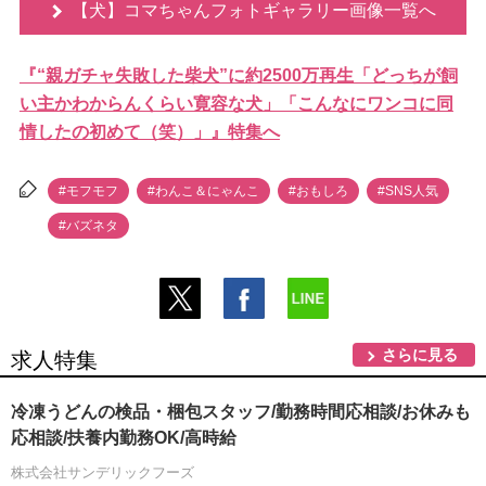
【犬】コマちゃんフォトギャラリー画像一覧へ
『“親ガチャ失敗した柴犬”に約2500万再生「どっちが飼
い主かわからんくらい寛容な犬」「こんなにワンコに同
情したの初めて（笑）」』特集へ
#モフモフ
#わんこ＆にゃんこ
#おもしろ
#SNS人気
#バズネタ
さらに見る
求人特集
冷凍うどんの検品・梱包スタッフ/勤務時間応相談/お休みも
応相談/扶養内勤務OK/高時給
株式会社サンデリックフーズ