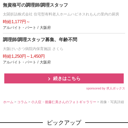
無資格可の調理師/調理スタッフ
太閤折詰株式会社 住宅型有料老人ホームハピネスれもんの里内の厨房
時給1,177円～
アルバイト・パート / 大阪府
調理師/調理スタッフ募集、年齢不問
大阪けいさつ病院内保育施設 さくら
時給1,250円～1,450円
アルバイト・パート / 大阪府
続きはこちら
sponsored by 求人ボックス
ホーム
>
コラム
>
小人症・後藤仁美さんのフォトギャラリー
> 画像・写真詳細
ピックアップ