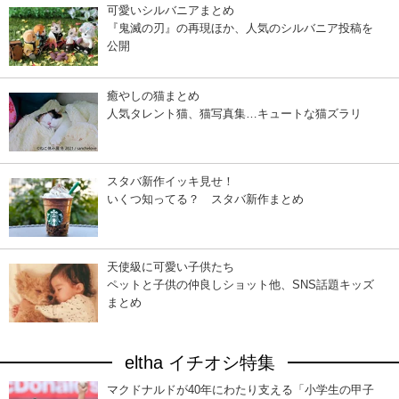
可愛いシルバニアまとめ
『鬼滅の刃』の再現ほか、人気のシルバニア投稿を
公開
癒やしの猫まとめ
人気タレント猫、猫写真集…キュートな猫ズラリ
スタバ新作イッキ見せ！
いくつ知ってる？ スタバ新作まとめ
天使級に可愛い子供たち
ペットと子供の仲良しショット他、SNS話題キッズ
まとめ
eltha イチオシ特集
マクドナルドが40年にわたり支える「小学生の甲子