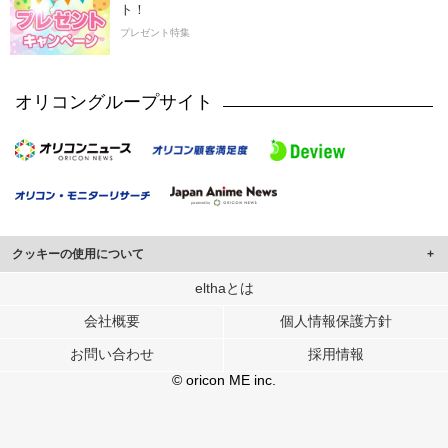
ト！
プレゼント特集
オリコングループサイト
クッキーの使用について
このサイトでは Cookie を使用して、ユーザーに合わせたコンテンツや広告の
elthaとは
表示、ソーシャル メディア機能の提供、広告の表示回数やクリック数の測定を
会社概要
個人情報保護方針
行っています。
また、ユーザーによるサイトの利用状況についても情報を収集し、ソーシャル
お問い合わせ
採用情報
メディアや広告配信、データ解析の各パートナーに提供しています。
各パートナーは、この情報とユーザーが各パートナーに提供した他の情報や、
© oricon ME inc.
ユーザーが各パートナーのサービスを使用したときに収集した他の情報を組み
合わせて使用することがあります。