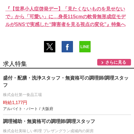
『【世界小人症啓発デー】「見たくないものを見せない
で」から「可愛い」に…身長115cmの軟骨無形成症モデ
ルがSNSで実感した“障害者を見る視点の変化”』特集へ
さらに見る
求人特集
盛付・配膳・洗浄スタッフ・無資格可の調理師/調理スタッ
フ
株式会社第一食品工場
時給1,177円
アルバイト・パート / 大阪府
調理補助・無資格可の調理師/調理スタッフ
株式会社美味しい料理 プレザングラン成城内の厨房