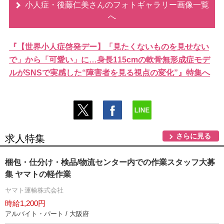
小人症・後藤仁美さんのフォトギャラリー画像一覧
へ
『【世界小人症啓発デー】「見たくないものを見せない
で」から「可愛い」に…身長115cmの軟骨無形成症モデ
ルがSNSで実感した“障害者を見る視点の変化”』特集へ
さらに見る
求人特集
梱包・仕分け・検品/物流センター内での作業スタッフ大募
集 ヤマトの軽作業
ヤマト運輸株式会社
時給1,200円
アルバイト・パート / 大阪府