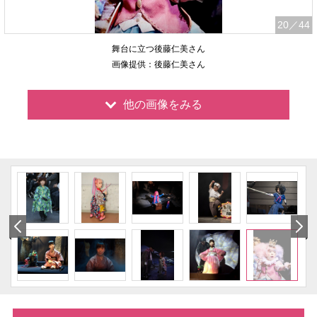
20
／44
舞台に立つ後藤仁美さん
画像提供：後藤仁美さん
他の画像をみる