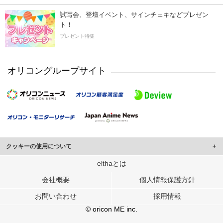
試写会、登壇イベント、サインチェキなどプレゼン
ト！
プレゼント特集
オリコングループサイト
クッキーの使用について
このサイトでは Cookie を使用して、ユーザーに合わせたコンテンツや広告の
elthaとは
表示、ソーシャル メディア機能の提供、広告の表示回数やクリック数の測定を
会社概要
個人情報保護方針
行っています。
また、ユーザーによるサイトの利用状況についても情報を収集し、ソーシャル
お問い合わせ
採用情報
メディアや広告配信、データ解析の各パートナーに提供しています。
各パートナーは、この情報とユーザーが各パートナーに提供した他の情報や、
© oricon ME inc.
ユーザーが各パートナーのサービスを使用したときに収集した他の情報を組み
合わせて使用することがあります。