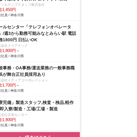
ーソルテンプスタッフ株式会社
1,450円
社員 / 神奈川県
ールセンター「テレフォンオペレータ
」/週3から勤務可能みなとみらい駅 電話
務1800円 日払いOK
式会社クリアテック
1,800円～
社員 / 神奈川県
般事務・OA事務/運送業務の一般事務職
浜が舞台正社員採用あり
式会社イディアコーポレーション
1,700円～
社員 / 神奈川県
寮完備」製造スタッフ,検査・検品,軽作
/即入寮/製造・工場/工場・製造
式会社京栄センター
1,800円
社員 / 神奈川県