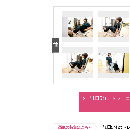
「1日5分」トレー
『1日5分のト
画像の特集はこちら