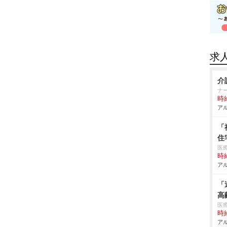
求
介
ナ
時給
アル
「
住
医
時給
アル
「
高
医
時給
アル