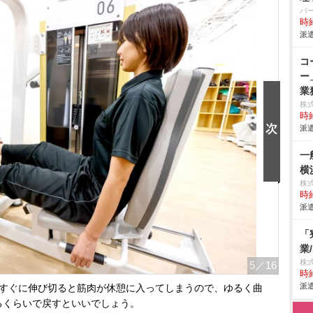
パ
時給
派遣
コ
ー
業
株
時給
派遣
一
横
株
時給
派遣
「
業
株
5
／16
時給
派遣
っすぐに伸び切ると筋肉が休憩に入ってしまうので、ゆるく曲
るくらいで戻すといいでしょう。