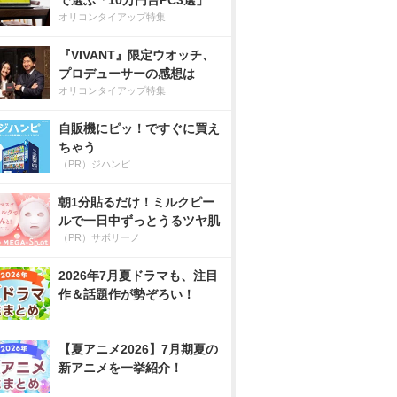
で選ぶ「10万円台PC3選」
オリコンタイアップ特集
『VIVANT』限定ウオッチ、
プロデューサーの感想は
オリコンタイアップ特集
自販機にピッ！ですぐに買え
ちゃう
（PR）ジハンピ
朝1分貼るだけ！ミルクピー
ルで一日中ずっとうるツヤ肌
（PR）サボリーノ
2026年7月夏ドラマも、注目
作＆話題作が勢ぞろい！
【夏アニメ2026】7月期夏の
新アニメを一挙紹介！