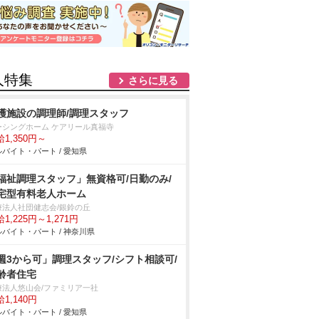
人特集
さらに見る
護施設の調理師/調理スタッフ
ーシングホーム ケアリール真福寺
1,350円～
バイト・パート / 愛知県
福祉調理スタッフ」無資格可/日勤のみ/
宅型有料老人ホーム
療法人社団健志会/銀鈴の丘
1,225円～1,271円
バイト・パート / 神奈川県
週3から可」調理スタッフ/シフト相談可/
齢者住宅
療法人悠山会/ファミリア一社
1,140円
バイト・パート / 愛知県