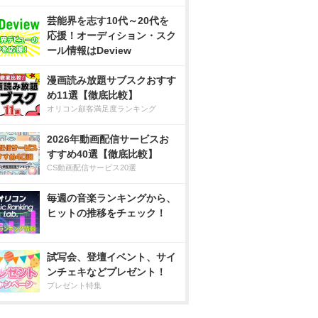
芸能界を志す10代～20代を
応援！オーディション・スク
ール情報はDeview
漫画読み放題サブスクおすす
め11選【徹底比較】
オリコン顧客満足度ランキング
2026年動画配信サービスお
すすめ40選【徹底比較】
CS動画配信サービス20選
毎週の音楽ランキングから、
ヒットの推移をチェック！
試写会、登壇イベント、サイ
ンチェキなどプレゼント！
プレゼント特集