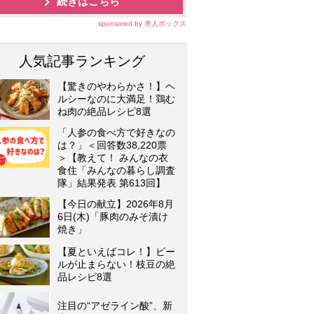
続きはこちら
sponsored by 求人ボックス
人気記事ランキング
【驚きのやわらかさ！】ヘ
ルシーなのに大満足！鶏む
ね肉の絶品レシピ8選
「人参の食べ方で好きなの
は？」＜回答数38,220票
＞【教えて！ みんなの衣
食住「みんなの暮らし調査
隊」結果発表 第613回】
【今日の献立】2026年8月
6日(木)「豚肉のみそ漬け
焼き」
【夏といえばコレ！】ビー
ルが止まらない！枝豆の絶
品レシピ8選
注目の“アゼライン酸”、新