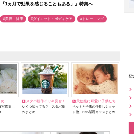
「1ヵ月で効果を感じることもある」』特集へ
#美容・健康
#ダイエット・ボディケア
#トレーニング
登
とめ
スタバ新作イッキ見せ！
天使級に可愛い子供たち
猫写真集…
いくつ知ってる？ スタバ新
ペットと子供の仲良しショッ
リ
作まとめ
ト他、SNS話題キッズまとめ