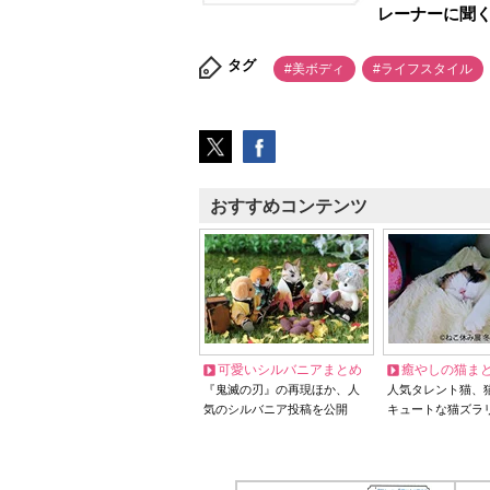
レーナーに聞く
タグ
#美ボディ
#ライフスタイル
おすすめコンテンツ
可愛いシルバニアまとめ
癒やしの猫ま
『鬼滅の刃』の再現ほか、人
人気タレント猫、
気のシルバニア投稿を公開
キュートな猫ズラ