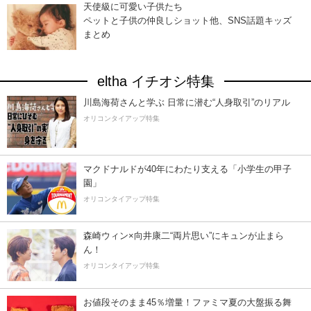
天使級に可愛い子供たち
ペットと子供の仲良しショット他、SNS話題キッズ
まとめ
eltha イチオシ特集
川島海荷さんと学ぶ 日常に潜む“人身取引”のリアル
オリコンタイアップ特集
マクドナルドが40年にわたり支える「小学生の甲子
園」
オリコンタイアップ特集
森崎ウィン×向井康二“両片思い”にキュンが止まら
ん！
オリコンタイアップ特集
お値段そのまま45％増量！ファミマ夏の大盤振る舞