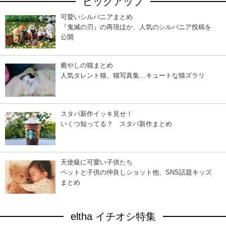
ピックアップ
可愛いシルバニアまとめ
『鬼滅の刃』の再現ほか、人気のシルバニア投稿を
公開
癒やしの猫まとめ
人気タレント猫、猫写真集…キュートな猫ズラリ
スタバ新作イッキ見せ！
いくつ知ってる？ スタバ新作まとめ
天使級に可愛い子供たち
ペットと子供の仲良しショット他、SNS話題キッズ
まとめ
eltha イチオシ特集