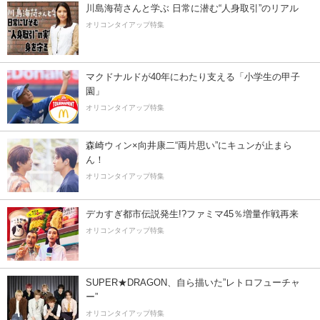
川島海荷さんと学ぶ 日常に潜む“人身取引”のリアル
オリコンタイアップ特集
マクドナルドが40年にわたり支える「小学生の甲子
園」
オリコンタイアップ特集
森崎ウィン×向井康二“両片思い”にキュンが止まら
ん！
オリコンタイアップ特集
デカすぎ都市伝説発生!?ファミマ45％増量作戦再来
オリコンタイアップ特集
SUPER★DRAGON、自ら描いた”レトロフューチャ
ー”
オリコンタイアップ特集