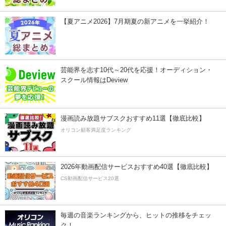
【夏アニメ2026】7月期夏の新アニメを一挙紹介！
芸能界を志す10代～20代を応援！オーディション・
スクール情報はDeview
漫画読み放題サブスクおすすめ11選【徹底比較】
オリコン顧客満足度ランキング
2026年動画配信サービスおすすめ40選【徹底比較】
CS動画配信サービス20選
毎週の音楽ランキングから、ヒットの推移をチェッ
ク！