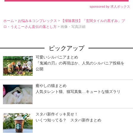
sponsored by 求人ボックス
ホーム
>
お悩み＆コンプレックス
>
【掃除裏技】「玄関タイルの黒ずみ」プ
ロ・うえこーさん直伝の落とし方
> 画像・写真詳細
ピックアップ
可愛いシルバニアまとめ
『鬼滅の刃』の再現ほか、人気のシルバニア投稿を
公開
癒やしの猫まとめ
人気タレント猫、猫写真集…キュートな猫ズラリ
スタバ新作イッキ見せ！
いくつ知ってる？ スタバ新作まとめ