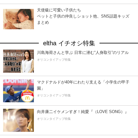
天使級に可愛い子供たち
ペットと子供の仲良しショット他、SNS話題キッズ
まとめ
eltha イチオシ特集
川島海荷さんと学ぶ 日常に潜む“人身取引”のリアル
オリコンタイアップ特集
マクドナルドが40年にわたり支える「小学生の甲子
園」
オリコンタイアップ特集
向井康二イケメンすぎ！純愛『（LOVE SONG）』
オリコンタイアップ特集