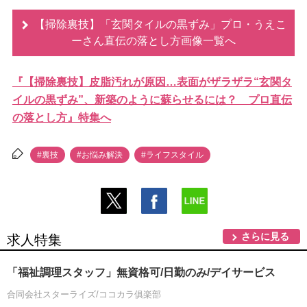
【掃除裏技】「玄関タイルの黒ずみ」プロ・うえこ
ーさん直伝の落とし方画像一覧へ
『【掃除裏技】皮脂汚れが原因…表面がザラザラ“玄関タ
イルの黒ずみ”、新築のように蘇らせるには？ プロ直伝
の落とし方』特集へ
#裏技
#お悩み解決
#ライフスタイル
さらに見る
求人特集
「福祉調理スタッフ」無資格可/日勤のみ/デイサービス
合同会社スターライズ/ココカラ俱楽部