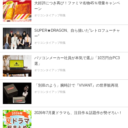
大好評につき再び！ファミマ名物45％増量キャンペ
ーン
オリコンタイアップ特集
SUPER★DRAGON、自ら描いた”レトロフューチャ
ー”
オリコンタイアップ特集
パソコンメーカー社員が本気で選ぶ「10万円台PC3
選」
オリコンタイアップ特集
「別班のよう」腕時計で『VIVANT』の世界観再現
オリコンタイアップ特集
2026年7月夏ドラマも、注目作＆話題作が勢ぞろい！