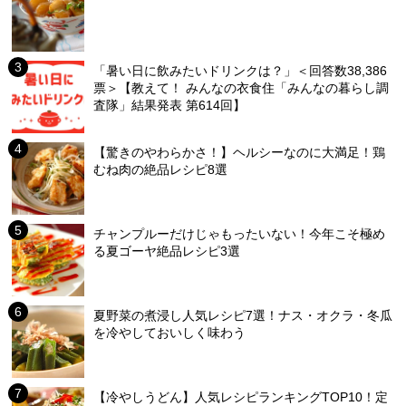
「暑い日に飲みたいドリンクは？」＜回答数38,386
票＞【教えて！ みんなの衣食住「みんなの暮らし調
査隊」結果発表 第614回】
【驚きのやわらかさ！】ヘルシーなのに大満足！鶏
むね肉の絶品レシピ8選
チャンプルーだけじゃもったいない！今年こそ極め
る夏ゴーヤ絶品レシピ3選
夏野菜の煮浸し人気レシピ7選！ナス・オクラ・冬瓜
を冷やしておいしく味わう
【冷やしうどん】人気レシピランキングTOP10！定