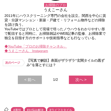
お掃除のプロ
うえこーさん
2011年にハウスクリーニング専門の会社を設立。関西を中心に賃
貸・分譲マンション・新築・戸建て・リフォーム物件などの掃除
を請け負う。
YouTubeではプロとして現場で培ったノウハウをわかりやすい形
で配信すると同時に、お掃除雑誌やWEB記事の監修、お掃除業で
独立を目指す方のサポートや技術指導なども行なっている。
◆YouTube「プロのお掃除チャンネル」
◆うえこーさん Instagram
【写真で解説】表面がザラザラ“玄関タイルの黒ず
次のページ
み”を落とすには？
< 前へ
1/2
次へ >
#裏技
#お悩み解決
#ライフスタイル