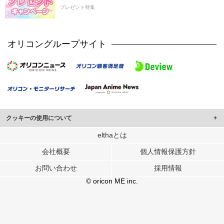
プレゼント特集
オリコングループサイト
クッキーの使用について
このサイトでは Cookie を使用して、ユーザーに合わせたコンテンツや広告の
elthaとは
表示、ソーシャル メディア機能の提供、広告の表示回数やクリック数の測定を
会社概要
個人情報保護方針
行っています。
また、ユーザーによるサイトの利用状況についても情報を収集し、ソーシャル
お問い合わせ
採用情報
メディアや広告配信、データ解析の各パートナーに提供しています。
各パートナーは、この情報とユーザーが各パートナーに提供した他の情報や、
© oricon ME inc.
ユーザーが各パートナーのサービスを使用したときに収集した他の情報を組み
合わせて使用することがあります。