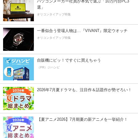
パソコンメーカー社員が本気で選ぶ「10万円台PC3
選」
オリコンタイアップ特集
一番似合う登場人物は…『VIVANT』限定ウオッチ
オリコンタイアップ特集
自販機にピッ！ですぐに買えちゃう
（PR）ジハンピ
2026年7月夏ドラマも、注目作＆話題作が勢ぞろい！
【夏アニメ2026】7月期夏の新アニメを一挙紹介！