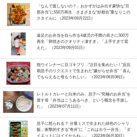
「なんで蓋しないの？」おかずがはみ出す豪快な“旦
那弁当”に550万再生 さまざまな“好都合”重なりこの
スタイルに （2023年09月22日）
遠足のお弁当を自ら作る4歳児の手際の良さに300万
再生「卵焼きのクオリティ凄すぎ」「上手すぎて震
えた」 （2023年09月01日）
指ウインナーに豆ゴキブリ…“注目を集めたい！”反抗
期息子のリクエストで生まれた“嫌がらせ弁当”「喜ん
でもらえると母もうれしい」 （2023年08月08日）
レトルトカレーと白米のみ、息子へ“究極のお弁当”を
渡す母「弁当はこうあるべき、という概念を手放し
た」 （2023年07月11日）
息子に怒られる？ 分量ミスで生まれた緑色のシャリ
飯…衝撃的すぎる“奇弁”に「これはホラー弁当」「ダ
イエットにはイイかもね…」 （2023年06月30日）