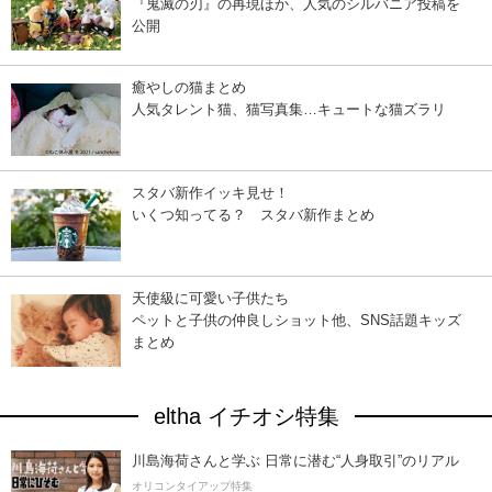
『鬼滅の刃』の再現ほか、人気のシルバニア投稿を
公開
癒やしの猫まとめ
人気タレント猫、猫写真集…キュートな猫ズラリ
スタバ新作イッキ見せ！
いくつ知ってる？ スタバ新作まとめ
天使級に可愛い子供たち
ペットと子供の仲良しショット他、SNS話題キッズ
まとめ
eltha イチオシ特集
川島海荷さんと学ぶ 日常に潜む“人身取引”のリアル
オリコンタイアップ特集