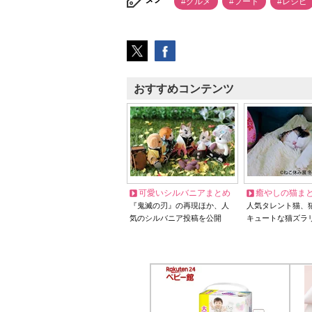
#グルメ
#フード
#レシピ
おすすめコンテンツ
可愛いシルバニアまとめ
癒やしの猫ま
『鬼滅の刃』の再現ほか、人
人気タレント猫、
気のシルバニア投稿を公開
キュートな猫ズラ