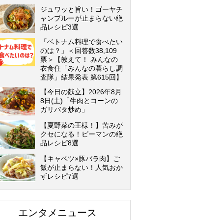
ジュワッと旨い！ゴーヤチ
ャンプルーが止まらない絶
品レシピ3選
「ベトナム料理で食べたい
のは？」＜回答数38,109
票＞【教えて！ みんなの
衣食住「みんなの暮らし調
査隊」結果発表 第615回】
【今日の献立】2026年8月
8日(土)「牛肉とコーンの
ガリバタ炒め」
【夏野菜の王様！】苦みが
クセになる！ピーマンの絶
品レシピ8選
【キャベツ×豚バラ肉】ご
飯が止まらない！人気おか
ずレシピ7選
エンタメニュース