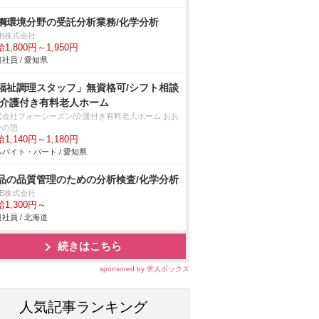
鋼環境分野の受託分析業務/化学分析
DB株式会社
1,800円～1,950円
社員 / 愛知県
福祉調理スタッフ」無資格可/シフト相談
/介護付き有料老人ホーム
式会社フォーシーズン/介護付き有料老人ホーム おお
かの憩
1,140円～1,180円
バイト・パート / 愛知県
品の品質管理のための分析検査/化学分析
DB株式会社
1,300円～
社員 / 北海道
続きはこちら
sponsored by 求人ボックス
人気記事ランキング