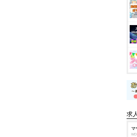
求
マ
W