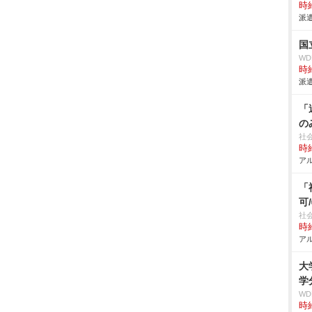
時給
派遣
国
W
時給
派遣
「
の
社
時給
アル
「
可
社
時給
アル
大
学
W
時給