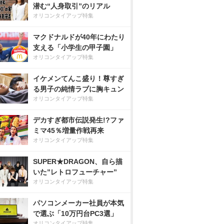
潜む“人身取引”のリアル
オリコンタイアップ特集
マクドナルドが40年にわたり
支える「小学生の甲子園」
オリコンタイアップ特集
イケメンてんこ盛り！尊すぎ
る男子の純情ラブに胸キュン
オリコンタイアップ特集
デカすぎ都市伝説発生!?ファ
ミマ45％増量作戦再来
オリコンタイアップ特集
SUPER★DRAGON、自ら描
いた”レトロフューチャー”
オリコンタイアップ特集
パソコンメーカー社員が本気
で選ぶ「10万円台PC3選」
オリコンタイアップ特集