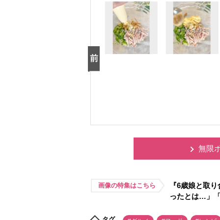
無限
『6歳娘と取り
画像の特集はこちら
ったとは…」
タグ