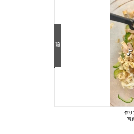
作り
写真