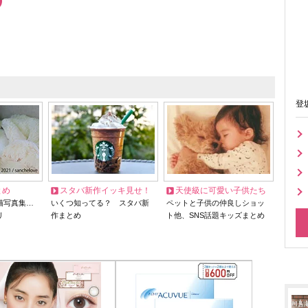
登
とめ
スタバ新作イッキ見せ！
天使級に可愛い子供たち
猫写真集…
いくつ知ってる？ スタバ新
ペットと子供の仲良しショッ
リ
作まとめ
ト他、SNS話題キッズまとめ