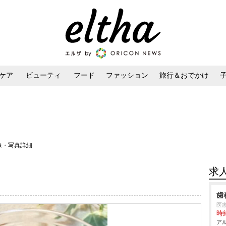
ケア
ビューティ
フード
ファッション
旅行＆おでかけ
ンケア
ダイエット・ボディケア
ヘアスタイル・ヘアアレンジ
像・写真詳細
求
歯
医
時給
アル