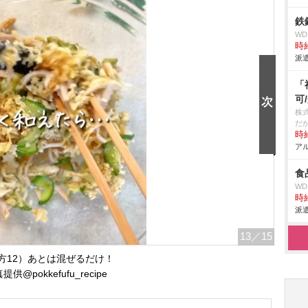
鉄
W
時給
派遣
「
可
株
だ
時給
アル
食
W
時給
派遣
13
／15
方12）あとは混ぜるだけ！
提供@pokkefufu_recipe