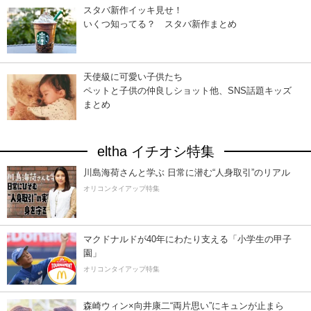
スタバ新作イッキ見せ！
いくつ知ってる？ スタバ新作まとめ
天使級に可愛い子供たち
ペットと子供の仲良しショット他、SNS話題キッズ
まとめ
eltha イチオシ特集
川島海荷さんと学ぶ 日常に潜む“人身取引”のリアル
オリコンタイアップ特集
マクドナルドが40年にわたり支える「小学生の甲子
園」
オリコンタイアップ特集
森崎ウィン×向井康二“両片思い”にキュンが止まら