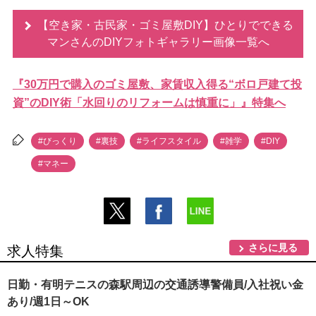
【空き家・古民家・ゴミ屋敷DIY】ひとりでできる
マンさんのDIYフォトギャラリー画像一覧へ
『30万円で購入のゴミ屋敷、家賃収入得る“ボロ戸建て投
資”のDIY術「水回りのリフォームは慎重に」』特集へ
#びっくり
#裏技
#ライフスタイル
#雑学
#DIY
#マネー
さらに見る
求人特集
日勤・有明テニスの森駅周辺の交通誘導警備員/入社祝い金
あり/週1日～OK