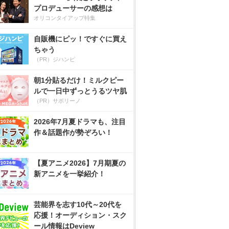
プロデューサーの感想は
オリコンタイアップ特集
自販機にピッ！ですぐに買え
ちゃう
（PR）ジハンピ
朝1分貼るだけ！ミルクピー
ルで一日中ずっとうるツヤ肌
（PR）サボリーノ
2026年7月夏ドラマも、注目
作＆話題作が勢ぞろい！
【夏アニメ2026】7月期夏の
新アニメを一挙紹介！
芸能界を志す10代～20代を
応援！オーディション・スク
ール情報はDeview