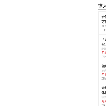
求
合
万
AL
正社
「
&
北
月給
正社
健
株
年
正社
未
休
株
月給
正社