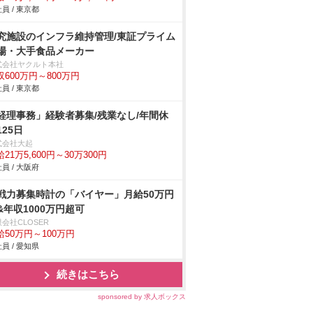
員 / 東京都
究施設のインフラ維持管理/東証プライム
場・大手食品メーカー
式会社ヤクルト本社
収600万円～800万円
員 / 東京都
経理事務」経験者募集/残業なし/年間休
125日
式会社大起
21万5,600円～30万300円
員 / 大阪府
戦力募集時計の「バイヤー」月給50万円
&年収1000万円超可
会社CLOSER
給50万円～100万円
員 / 愛知県
続きはこちら
sponsored by 求人ボックス