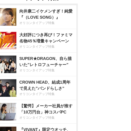
向井康二イケメンすぎ！純愛
『（LOVE SONG）』
オリコンタイアップ特集
大好評につき再び！ファミマ
名物45％増量キャンペーン
オリコンタイアップ特集
SUPER★DRAGON、自ら描
いた”レトロフューチャー”
オリコンタイアップ特集
CROWN HEAD、結成1周年
で見えた”バンドらしさ”
オリコンタイアップ特集
【驚愕】メーカー社員が推す
「10万円台」神コスパPC
オリコンタイアップ特集
『VIVANT』限定ウオッチ、