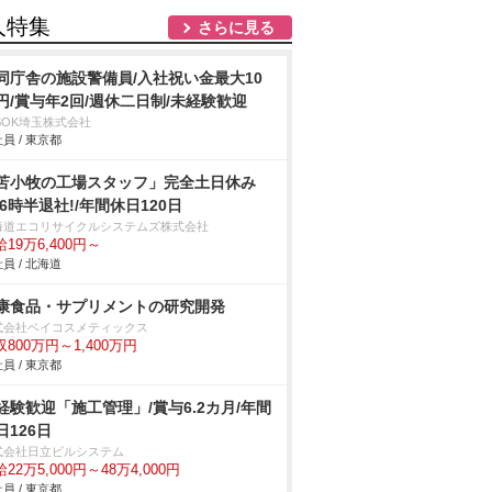
人特集
さらに見る
同庁舎の施設警備員/入社祝い金最大10
円/賞与年2回/週休二日制/未経験歓迎
SOK埼玉株式会社
員 / 東京都
苫小牧の工場スタッフ」完全土日休み
16時半退社!/年間休日120日
海道エコリサイクルシステムズ株式会社
19万6,400円～
員 / 北海道
康食品・サプリメントの研究開発
式会社ベイコスメティックス
収800万円～1,400万円
員 / 東京都
経験歓迎「施工管理」/賞与6.2カ月/年間
日126日
式会社日立ビルシステム
22万5,000円～48万4,000円
員 / 東京都