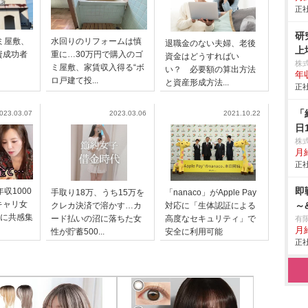
正社
研
ミ屋敷、
水回りのリフォームは慎
退職金のない夫婦、老後
上
資成功者
重に…30万円で購入のゴ
資金はどうすればい
株
ミ屋敷、家賃収入得る“ボ
い？ 必要額の算出方法
年
ロ戸建て投...
と資産形成方法...
正社
「
023.03.07
2023.03.06
2021.10.22
日
株
月給
正社
即
収1000
手取り18万、うち15万を
「nanaco」がApple Pay
キャリ女
～
クレカ決済で溶かす…カ
対応に「生体認証による
”に共感集
ード払いの沼に落ちた女
高度なセキュリティ」で
有限
月
性が貯蓄500...
安全に利用可能
正社