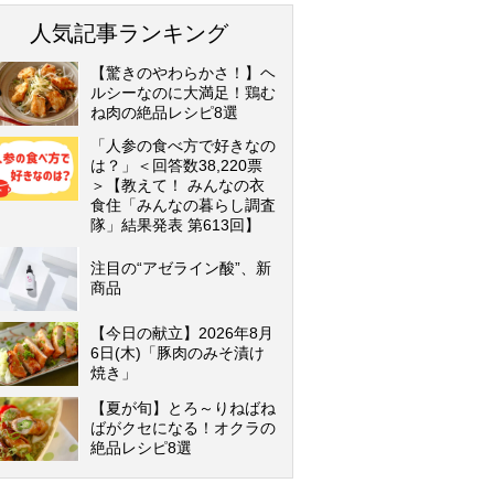
人気記事ランキング
【驚きのやわらかさ！】ヘ
ルシーなのに大満足！鶏む
ね肉の絶品レシピ8選
「人参の食べ方で好きなの
は？」＜回答数38,220票
＞【教えて！ みんなの衣
食住「みんなの暮らし調査
隊」結果発表 第613回】
注目の“アゼライン酸”、新
商品
【今日の献立】2026年8月
6日(木)「豚肉のみそ漬け
焼き」
【夏が旬】とろ～りねばね
ばがクセになる！オクラの
絶品レシピ8選