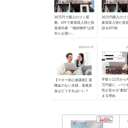
30万円で購入のゴミ屋
30万円購入のゴ
敷、DIYで家賃収入得た投
家賃収入得た投
資成功者「“相続物件”は意
語るDIY術
外とお買い...
2024.01.07
2
手取り12万から年
【マネー初心者講座】退
万円超に…バリ
職金のない夫婦、老後資
性が見せる“素顔
金はどうすればいい？
まる理由