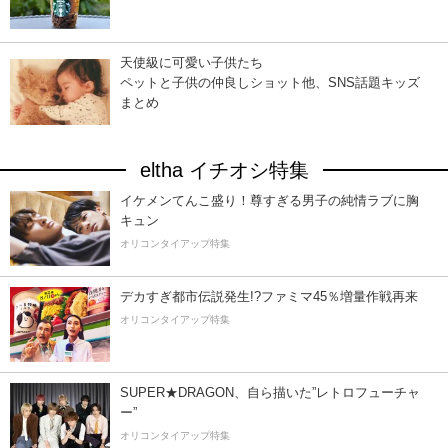
天使級に可愛い子供たち
ペットと子供の仲良しショット他、SNS話題キッズ
まとめ
eltha イチオシ特集
イケメンてんこ盛り！尊すぎる男子の純情ラブに胸
キュン
オリコンタイアップ特集
デカすぎ都市伝説発生!?ファミマ45％増量作戦再来
オリコンタイアップ特集
SUPER★DRAGON、自ら描いた”レトロフューチャ
ー”
オリコンタイアップ特集