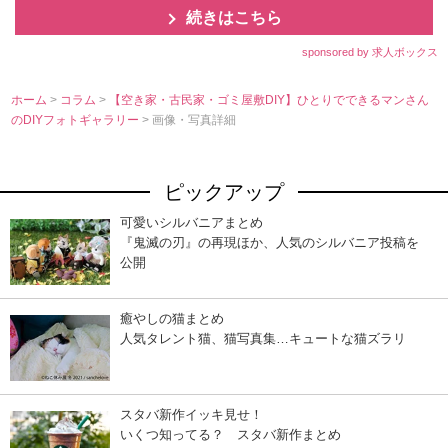
続きはこちら
sponsored by 求人ボックス
ホーム
>
コラム
>
【空き家・古民家・ゴミ屋敷DIY】ひとりでできるマンさん
のDIYフォトギャラリー
> 画像・写真詳細
ピックアップ
可愛いシルバニアまとめ
『鬼滅の刃』の再現ほか、人気のシルバニア投稿を
公開
癒やしの猫まとめ
人気タレント猫、猫写真集…キュートな猫ズラリ
スタバ新作イッキ見せ！
いくつ知ってる？ スタバ新作まとめ