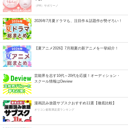
（PR）サボリーノ
2026年7月夏ドラマも、注目作＆話題作が勢ぞろい！
【夏アニメ2026】7月期夏の新アニメを一挙紹介！
芸能界を志す10代～20代を応援！オーディション・
スクール情報はDeview
漫画読み放題サブスクおすすめ11選【徹底比較】
オリコン顧客満足度ランキング