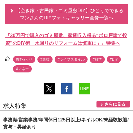
【空き家・古民家・ゴミ屋敷DIY】ひとりでできる
マンさんのDIYフォトギャラリー画像一覧へ
『30万円で購入のゴミ屋敷、家賃収入得る“ボロ戸建て投
資”のDIY術「水回りのリフォームは慎重に」』特集へ
#びっくり
#裏技
#ライフスタイル
#雑学
#DIY
#マネー
さらに見る
求人特集
事務職/営業事務/年間休日125日以上/ネイルOK/未経験歓迎/
賞与・昇給あり