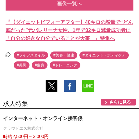
画像一覧へ
『【ダイエットビフォーアフター】40キロの増量で“どん
底だった”元バレリーナ女性、1年で32キロ減量成功者に
「自分の好きな自分でいることが大事」』特集へ
#ライフスタイル
#美容・健康
#ダイエット・ボディケア
#美脚
#痩身
#トレーニング
さらに見る
求人特集
インターネット・オンライン接客係
クラウドエス株式会社
時給2,500円～3,000円