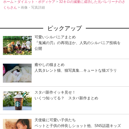
ホーム
>
ダイエット・ボディケア
>
32キロの減量に成功した元バレリーナのさ
くらさん
> 画像・写真詳細
ピックアップ
可愛いシルバニアまとめ
『鬼滅の刃』の再現ほか、人気のシルバニア投稿を
公開
癒やしの猫まとめ
人気タレント猫、猫写真集…キュートな猫ズラリ
スタバ新作イッキ見せ！
いくつ知ってる？ スタバ新作まとめ
天使級に可愛い子供たち
ペットと子供の仲良しショット他、SNS話題キッズ