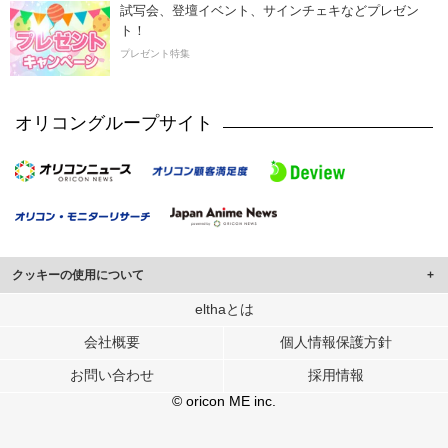
試写会、登壇イベント、サインチェキなどプレゼン
ト！
プレゼント特集
オリコングループサイト
クッキーの使用について
このサイトでは Cookie を使用して、ユーザーに合わせたコンテンツや広告の
elthaとは
表示、ソーシャル メディア機能の提供、広告の表示回数やクリック数の測定を
会社概要
個人情報保護方針
行っています。
また、ユーザーによるサイトの利用状況についても情報を収集し、ソーシャル
お問い合わせ
採用情報
メディアや広告配信、データ解析の各パートナーに提供しています。
各パートナーは、この情報とユーザーが各パートナーに提供した他の情報や、
© oricon ME inc.
ユーザーが各パートナーのサービスを使用したときに収集した他の情報を組み
合わせて使用することがあります。