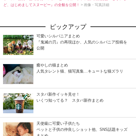
ど、はじめましてスヌーピー』の全貌を公開！
> 画像・写真詳細
ピックアップ
可愛いシルバニアまとめ
『鬼滅の刃』の再現ほか、人気のシルバニア投稿を
公開
癒やしの猫まとめ
人気タレント猫、猫写真集…キュートな猫ズラリ
スタバ新作イッキ見せ！
いくつ知ってる？ スタバ新作まとめ
天使級に可愛い子供たち
ペットと子供の仲良しショット他、SNS話題キッズ
まとめ