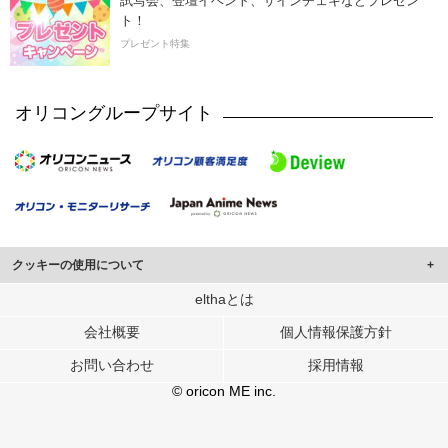
試写会、登壇イベント、サインチェキなどプレゼン
ト！
プレゼント特集
オリコングループサイト
クッキーの使用について
このサイトでは Cookie を使用して、ユーザーに合わせたコンテンツや広告の
elthaとは
表示、ソーシャル メディア機能の提供、広告の表示回数やクリック数の測定を
会社概要
個人情報保護方針
行っています。
また、ユーザーによるサイトの利用状況についても情報を収集し、ソーシャル
お問い合わせ
採用情報
メディアや広告配信、データ解析の各パートナーに提供しています。
各パートナーは、この情報とユーザーが各パートナーに提供した他の情報や、
© oricon ME inc.
ユーザーが各パートナーのサービスを使用したときに収集した他の情報を組み
合わせて使用することがあります。