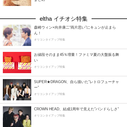
eltha イチオシ特集
森崎ウィン×向井康二“両片思い”にキュンが止まら
ん！
オリコンタイアップ特集
お値段そのまま45％増量！ファミマ夏の大盤振る舞
い
オリコンタイアップ特集
SUPER★DRAGON、自ら描いた”レトロフューチャ
ー”
オリコンタイアップ特集
CROWN HEAD、結成1周年で見えた”バンドらしさ”
オリコンタイアップ特集