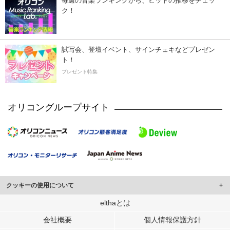
毎週の音楽ランキングから、ヒットの推移をチェッ
ク！
試写会、登壇イベント、サインチェキなどプレゼン
ト！
プレゼント特集
オリコングループサイト
クッキーの使用について
このサイトでは Cookie を使用して、ユーザーに合わせたコンテンツや広告の
elthaとは
表示、ソーシャル メディア機能の提供、広告の表示回数やクリック数の測定を
会社概要
個人情報保護方針
行っています。
また、ユーザーによるサイトの利用状況についても情報を収集し、ソーシャル