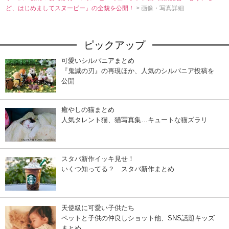
ど、はじめましてスヌーピー』の全貌を公開！
> 画像・写真詳細
ピックアップ
可愛いシルバニアまとめ
『鬼滅の刃』の再現ほか、人気のシルバニア投稿を
公開
癒やしの猫まとめ
人気タレント猫、猫写真集…キュートな猫ズラリ
スタバ新作イッキ見せ！
いくつ知ってる？ スタバ新作まとめ
天使級に可愛い子供たち
ペットと子供の仲良しショット他、SNS話題キッズ
まとめ