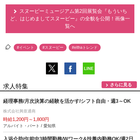
スヌーピーミュージアム第2回展覧会『もういち
ど、はじめましてスヌーピー』の全貌を公開！画像一
覧へ
#イベント
#スヌーピー
#elthaトレンド
さらに見る
求人特集
経理事務/月次決算の経験を活かす/シフト自由・週3～OK
株式会社興亜通商
時給1,200円～1,800円
アルバイト・パート / 愛知県
入浴介助/午前中3時間勤務/Wワーク&扶養内勤務OK/週2日