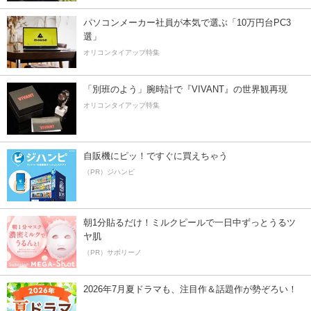
パソコンメーカー社員が本気で選ぶ「10万円台PC3
選」
オリコンタイアップ特集
「別班のよう」腕時計で『VIVANT』の世界観再現
オリコンタイアップ特集
自販機にピッ！ですぐに買えちゃう
（PR）ジハンピ
朝1分貼るだけ！ミルクピールで一日中ずっとうるツ
ヤ肌
（PR）サボリーノ
2026年7月夏ドラマも、注目作＆話題作が勢ぞろい！