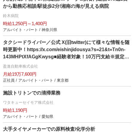
から勤務応相談/駅徒歩2分!湘南の海が見える病院
鈴木病院
時給1,250円～1,400円
アルバイト・パート / 神奈川県
タクシードライバー／公式 X(旧twitter)にて様々な情報を随
時更新中！https://x.com/eishinjidousya?s=21&t=Tn0n-
143MHPtXfAGgKwysg■経験者対象！10万円支給※規定あ
り※未経験の方にも『キャリアアップ支援金』として10万
盈進自動車株式会社
円支給※規定あり■選べる給与保証 12か月27万円 or 6か月
月給19万7,600円
30万円 未経験者対象！※規定あり■住宅支援制度あり！
正社員 / アルバイト・パート / 東京都
（最大50万円）※規定あり
施設トリトンでの清掃業務
ワタキューセイモア株式会社
時給1,190円
アルバイト・パート / 愛知県
大手タイヤメーカーでの原料検査/化学分析