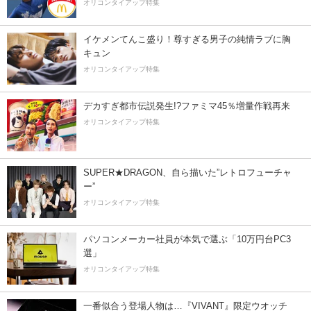
オリコンタイアップ特集
イケメンてんこ盛り！尊すぎる男子の純情ラブに胸
キュン
オリコンタイアップ特集
デカすぎ都市伝説発生!?ファミマ45％増量作戦再来
オリコンタイアップ特集
SUPER★DRAGON、自ら描いた”レトロフューチャ
ー”
オリコンタイアップ特集
パソコンメーカー社員が本気で選ぶ「10万円台PC3
選」
オリコンタイアップ特集
一番似合う登場人物は…『VIVANT』限定ウオッチ