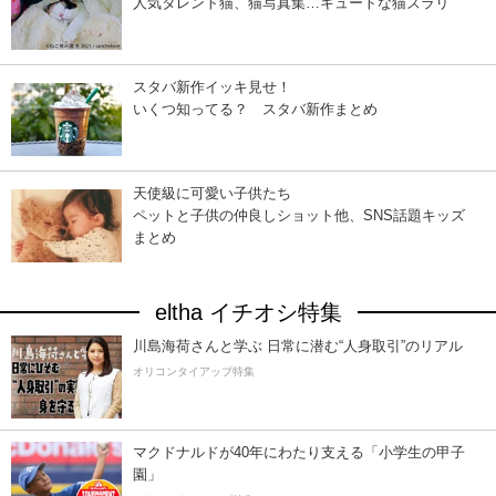
人気タレント猫、猫写真集…キュートな猫ズラリ
スタバ新作イッキ見せ！
いくつ知ってる？ スタバ新作まとめ
天使級に可愛い子供たち
ペットと子供の仲良しショット他、SNS話題キッズ
まとめ
eltha イチオシ特集
川島海荷さんと学ぶ 日常に潜む“人身取引”のリアル
オリコンタイアップ特集
マクドナルドが40年にわたり支える「小学生の甲子
園」