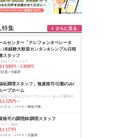
人特集
さらに見る
ールセンター「テレフォンオペレータ
」/未経験大歓迎カンタン&シンプル日程
整スタッフ
式会社ラブキャリア
1,500円～1,800円
社員 / 大阪府
福祉調理スタッフ」無資格可/日勤のみ/
ループホーム
式会社へいあん/グループホームへいあん片瀬鵠沼
1,225円～
バイト・パート / 神奈川県
資格可の調理師/調理スタッフ
アコート和田
1,177円
バイト・パート / 大阪府