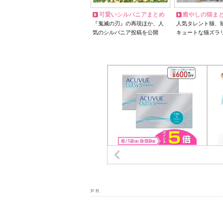
可愛いシルバニアまとめ
癒やしの猫ま
『鬼滅の刃』の再現ほか、人
人気タレント猫、
気のシルバニア投稿を公開
キュートな猫ズラ
P R