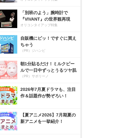
「別班のよう」腕時計で
『VIVANT』の世界観再現
オリコンタイアップ特集
自販機にピッ！ですぐに買え
ちゃう
（PR）ジハンピ
朝1分貼るだけ！ミルクピー
ルで一日中ずっとうるツヤ肌
（PR）サボリーノ
2026年7月夏ドラマも、注目
作＆話題作が勢ぞろい！
【夏アニメ2026】7月期夏の
新アニメを一挙紹介！