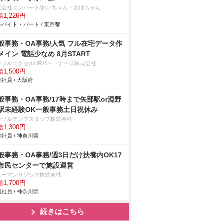
式会社サンハート/おいちゃん・おばちゃん
1,226円
バイト・パート / 東京都
般事務・OA事務/人気 フル在宅データ作
メイン 電話少なめ 8月START
ーソルエクセルHRパートナーズ株式会社
1,500円
社員 / 大阪府
般事務・OA事務/17時まで矢部駅or淵野
駅未経験OK一般事務土日祝休み
ーソルテンプスタッフ株式会社
1,300円
社員 / 神奈川県
般事務・OA事務/週3日だけ扶養内OK17
市民センターで施設運営
ューマンリソシア株式会社
1,700円
社員 / 神奈川県
続きはこちら