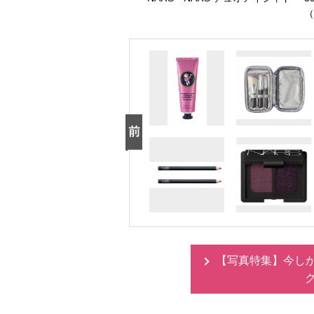
（
【写真特集】今し