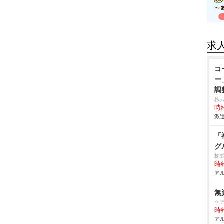
求
コ
ー
調
株
時給
派遣
「
グ
株
時給
アル
無
ケ
時給
アル