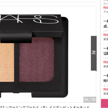
株
時給
アル
一
成
パ
時給
派遣
一
辺
パ
時給
派遣
一
時
ヒ
時給
派遣
68
／96
 3912 シマーリングゴールド（左）イリデッセントオーキッド