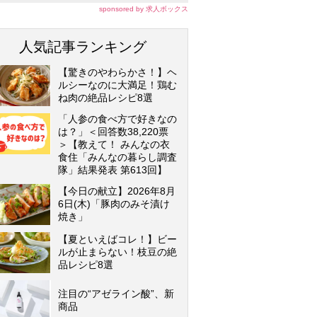
sponsored by 求人ボックス
人気記事ランキング
【驚きのやわらかさ！】ヘ
ルシーなのに大満足！鶏む
ね肉の絶品レシピ8選
「人参の食べ方で好きなの
は？」＜回答数38,220票
＞【教えて！ みんなの衣
食住「みんなの暮らし調査
隊」結果発表 第613回】
【今日の献立】2026年8月
6日(木)「豚肉のみそ漬け
焼き」
【夏といえばコレ！】ビー
ルが止まらない！枝豆の絶
品レシピ8選
注目の“アゼライン酸”、新
商品