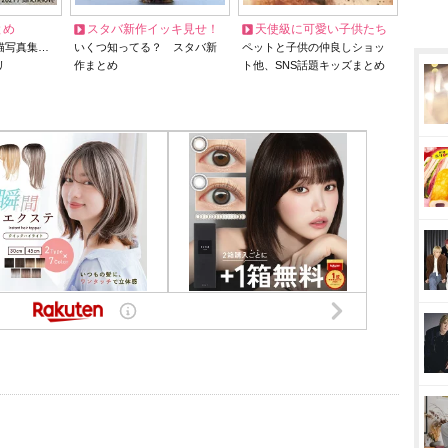
とめ
スタバ新作イッキ見せ！
天使級に可愛い子供たち
猫写真集…
いくつ知ってる？ スタバ新
ペットと子供の仲良しショッ
リ
作まとめ
ト他、SNS話題キッズまとめ