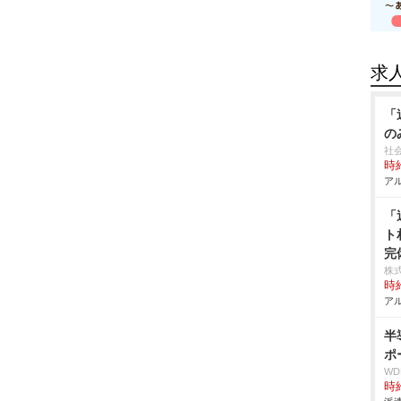
求
「
の
社
時給
アル
「
ト
完
株
時給
アル
半
ポ
W
時給