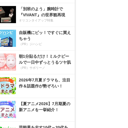
「別班のよう」腕時計で
『VIVANT』の世界観再現
オリコンタイアップ特集
自販機にピッ！ですぐに買え
ちゃう
（PR）ジハンピ
朝1分貼るだけ！ミルクピー
ルで一日中ずっとうるツヤ肌
（PR）サボリーノ
2026年7月夏ドラマも、注目
作＆話題作が勢ぞろい！
【夏アニメ2026】7月期夏の
新アニメを一挙紹介！
芸能界を志す10代～20代を