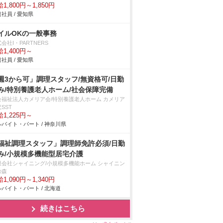
1,800円～1,850円
社員 / 愛知県
イルOKの一般事務
会社I・PARTNERS
1,400円～
社員 / 愛知県
週3から可」調理スタッフ/無資格可/日勤
み/特別養護老人ホーム/社会保障完備
会福祉法人カメリア会/特別養護老人ホーム カメリア
SST
1,225円～
バイト・パート / 神奈川県
福祉調理スタッフ」調理師免許必須/日勤
み/小規模多機能型居宅介護
限会社シャイニング/小規模多機能ホーム シャイニン
の森
1,090円～1,340円
バイト・パート / 北海道
続きはこちら