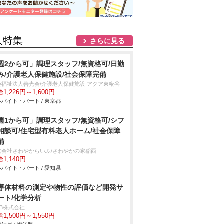
人特集
さらに見る
週2から可」調理スタッフ/無資格可/日勤
み/介護老人保健施設/社会保障完備
会福祉法人善光会/介護老人保健施設 アクア東糀谷
1,226円～1,600円
バイト・パート / 東京都
週1から可」調理スタッフ/無資格可/シフ
相談可/住宅型有料老人ホーム/社会保障
備
式会社さわやからいふ/さわやかの家稲西
1,140円
バイト・パート / 愛知県
導体材料の測定や物性の評価など開発サ
ート/化学分析
DB株式会社
1,500円～1,550円