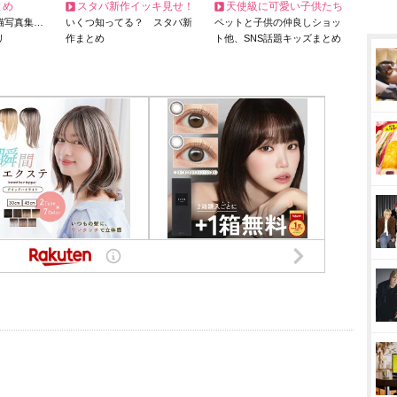
とめ
スタバ新作イッキ見せ！
天使級に可愛い子供たち
猫写真集…
いくつ知ってる？ スタバ新
ペットと子供の仲良しショッ
リ
作まとめ
ト他、SNS話題キッズまとめ