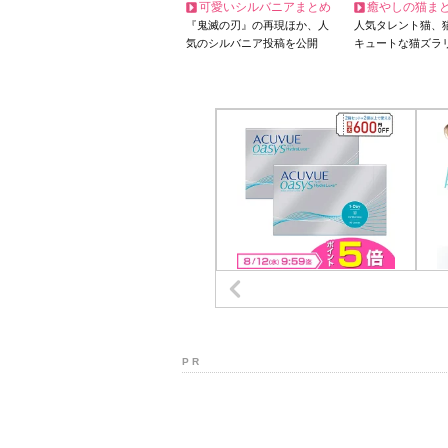
可愛いシルバニアまとめ
癒やしの猫ま
『鬼滅の刃』の再現ほか、人
人気タレント猫、
気のシルバニア投稿を公開
キュートな猫ズラ
P R