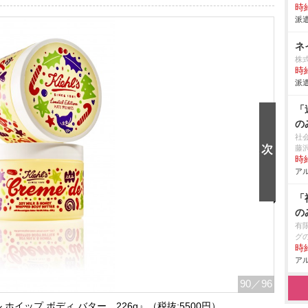
時給
派遣
ネ
株式
時給
派遣
「
の
社
藤沢
時給
アル
「
の
有
グ
時給
アル
90
／96
ホイップ ボディ バター 226g』（税抜:5500円）