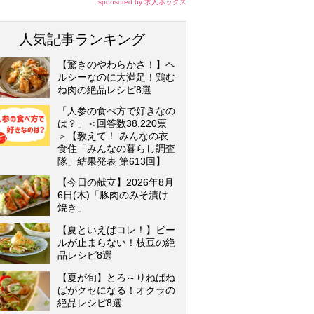
sponsored by 求人ボックス
人気記事ランキング
【驚きのやわらかさ！】ヘ
ルシーなのに大満足！鶏む
ね肉の絶品レシピ8選
「人参の食べ方で好きなの
は？」＜回答数38,220票
＞【教えて！ みんなの衣
食住「みんなの暮らし調査
隊」結果発表 第613回】
【今日の献立】2026年8月
6日(木)「豚肉のみそ漬け
焼き」
【夏といえばコレ！】ビー
ルが止まらない！枝豆の絶
品レシピ8選
【夏が旬】とろ～りねばね
ばがクセになる！オクラの
絶品レシピ8選