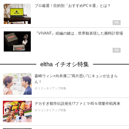
プロ厳選！目的別「おすすめPC９選」とは？
『VIVANT』続編の鍵は…世界観表現した腕時計登場
eltha イチオシ特集
森崎ウィン×向井康二“両片思い”にキュンが止まら
ん！
オリコンタイアップ特集
デカすぎ都市伝説発生!?ファミマ45％増量作戦再来
オリコンタイアップ特集