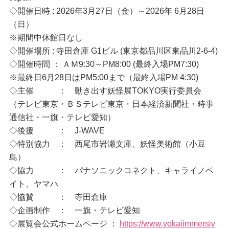
◇開催日時 : 2026年3月27日（金）～2026年 6月28日
（日）
※期間中休館日なし
◇開催場所 : 寺田倉庫 G1ビル (東京都品川区東品川2-6-4)
◇開催時間 ： ＡＭ9:30～PM8:00 (最終入場PM7:30)
※最終日6月28日はPM5:00まで（最終入場PM 4:30)
◇主催 ： 動き出す妖怪展TOKYO実行委員会
（テレビ東京・ＢＳテレビ東京・日本経済新聞社・時事
通信社・一旗・テレビ愛知）
◇後援 ： J-WAVE
◇特別協力 ： 西尾市岩瀬文庫、妖怪美術館（小豆
島）
◇協力 ： パナソニックコネクト、キャライノベ
イト、ヤマハ
◇協賛 ： 寺田倉庫
◇企画制作 ： 一旗・テレビ愛知
◇展覧会公式ホームページ ：
https://www.yokaiimmersiv