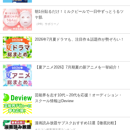
朝1分貼るだけ！ミルクピールで一日中ずっとうるツ
ヤ肌
（PR）サボリーノ
2026年7月夏ドラマも、注目作＆話題作が勢ぞろい！
【夏アニメ2026】7月期夏の新アニメを一挙紹介！
芸能界を志す10代～20代を応援！オーディション・
スクール情報はDeview
漫画読み放題サブスクおすすめ11選【徹底比較】
オリコン顧客満足度ランキング