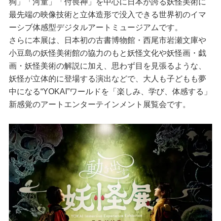
狗」「河童」「付喪神」を中心に日本が誇る妖怪美術に
最先端の映像技術と立体造形で没入できる世界初のイマ
ーシブ体感型デジタルアートミュージアムです。
さらに本展は、日本初の古書博物館・西尾市岩瀬文庫や
小豆島の妖怪美術館の協力のもと妖怪文化や妖怪画・戯
画・妖怪美術の解説に加え、思わず目を見張るような、
妖怪が立体的に登場する演出などで、大人も子どもも夢
中になる“YOKAI”ワールドを「楽しみ、学び、体感する」
新感覚のアートエンターテインメント展覧会です。