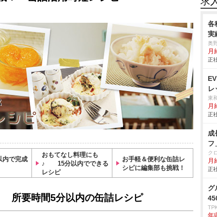
求
各
実
奥
月給
正社
E
レ
東
月
正社
成
フ
ク
おもてなし料理にも
以内で完成
お手軽＆便利な缶詰レ
月
♪ 15分以内でできる
シピに編集部も挑戦！
正社
レシピ
グ
 所要時間5分以内の缶詰レシピ
4
TP
年