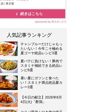
員 / 東京都
続きはこちら
sponsored by 求人ボックス
人気記事ランキング
チャンプルーだけじゃもっ
たいない！今年こそ極める
夏ゴーヤ絶品レシピ3選
夏バテに負けない！豚肉で
スタミナ補給できる絶品レ
シピ8選
暑い夏にガツンと食べた
い！スタミナ満点絶品夏カ
レー3選
【今日の献立】2026年8月
4日(火)「酢鶏」