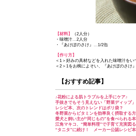
【材料】
（2人分）
・味噌汁…2人分
・『あけぼのさけ』…1/2缶
【作り方】
＜1＞好みの具材などを入れた味噌汁をい
＜2＞1をお椀によそい、『あけぼのさけ
【おすすめ記事】
♪花粉による肌トラブルを上手にケア♪
手抜きでもそう見えない「野菜ディップ」が人
レシピ本、次のトレンドはポリ袋？
冬野菜からビタミンを効率良く摂取する方法は
愛犬と飼い主が“同じもの”を食べられる
江角マキコ、“簡単料理”で子育て充実図る 
“タニタ”に続け！ メーカー公認レシピ本ブ