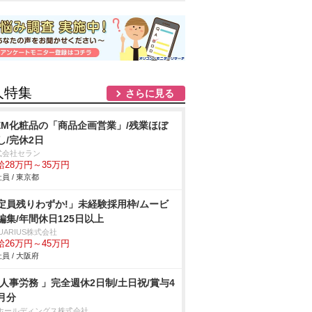
人特集
さらに見る
EM化粧品の「商品企画営業」/残業ほぼ
し/完休2日
式会社セラン
給28万円～35万円
員 / 東京都
定員残りわずか!」未経験採用枠/ムービ
編集/年間休日125日以上
UARIUS株式会社
給26万円～45万円
員 / 大阪府
 人事労務 」完全週休2日制/土日祝/賞与4
月分
Tホールディングス株式会社