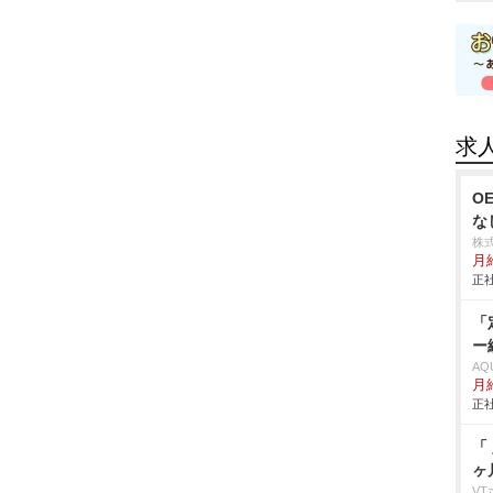
求
O
な
株
月
正社
「
ー
AQ
月
正社
「
ヶ
V