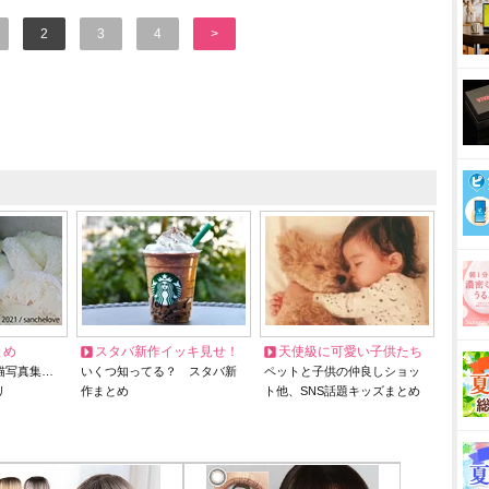
2
3
4
>
とめ
スタバ新作イッキ見せ！
天使級に可愛い子供たち
猫写真集…
いくつ知ってる？ スタバ新
ペットと子供の仲良しショッ
リ
作まとめ
ト他、SNS話題キッズまとめ