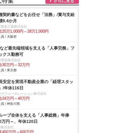
人特集
さらに見る
種契約書などをお任せ「法務」/賞与支給
績9.4か月
野製薬工業株式会社
25万1,000円～28万1,000円
員 / 大阪府
Vなど最先端領域を支える「人事労務」フ
ックス勤務可
和電気株式会社
給30万円～32万円
員 / 東京都
長安定を実現不動産企業の「経理スタッ
」/年休116日
ロサワコーポレーション株式会社
給24万円～40万円
員 / 神奈川県
ループ全体を支える「人事総務」年俸
50万円～、年休120日
K株式会社
収450万円～600万円