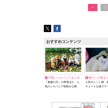
<
1
おすすめコンテンツ
可愛いシルバニアまとめ
癒やしの猫ま
『鬼滅の刃』の再現ほか、人
人気タレント猫、
気のシルバニア投稿を公開
キュートな猫ズラ