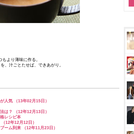
つもより薄味に作る。
』を、汁ごとたせば、できあがり。
気 （13年02月15日）
？ （12年12月13日）
本格レシピ本
（12年12月12日）
ーム到来 （12年11月23日）