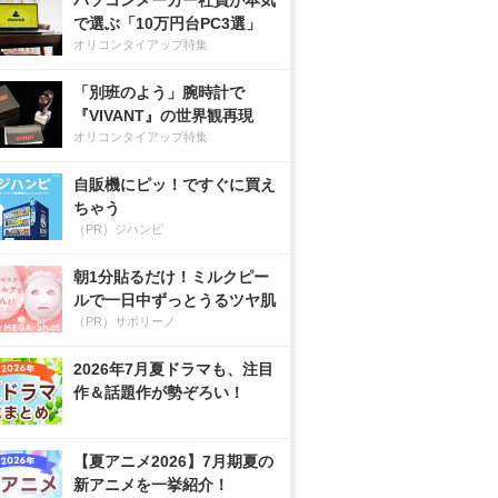
パソコンメーカー社員が本気
で選ぶ「10万円台PC3選」
オリコンタイアップ特集
「別班のよう」腕時計で
『VIVANT』の世界観再現
オリコンタイアップ特集
自販機にピッ！ですぐに買え
ちゃう
（PR）ジハンピ
朝1分貼るだけ！ミルクピー
ルで一日中ずっとうるツヤ肌
（PR）サボリーノ
2026年7月夏ドラマも、注目
作＆話題作が勢ぞろい！
【夏アニメ2026】7月期夏の
新アニメを一挙紹介！