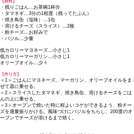
【材料】
・残りごはん…お茶碗1杯分
・タマネギ…3分の1程度（残ってたぶん）
・焼き鳥缶（塩味）…1缶
・溶けるチーズ（スライス）…2枚
・粉チーズ…お好みで
・バジル…少量
低カロリーマヨネーズ…小さじ1
低カロリーマーガリン…小さじ1
オリーブオイル…少々
【作り方】
＜1＞ごはんにマヨネーズ、マーガリン、オリーブオイルをま
ぜて器に乗せる。
＜2＞スライスしたタマネギ、焼き鳥缶、溶けるチーズをごは
んの上に乗せる。
＜3＞オーブンで焼いた時に程よいコゲができるよう、粉チー
ズを適量振りかける。風味づけにバジルをちらし、200度のオ
ーブンでチーズが溶けるまで焼く。