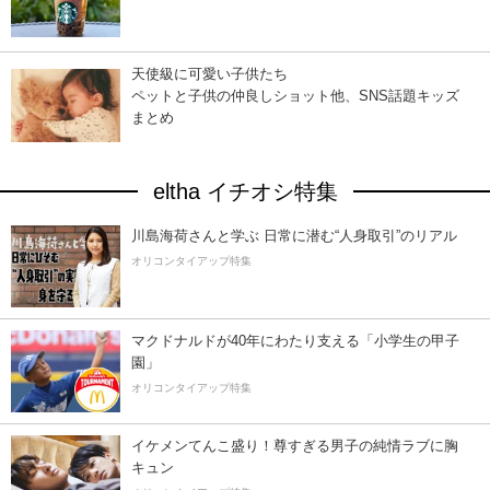
天使級に可愛い子供たち
ペットと子供の仲良しショット他、SNS話題キッズ
まとめ
eltha イチオシ特集
川島海荷さんと学ぶ 日常に潜む“人身取引”のリアル
オリコンタイアップ特集
マクドナルドが40年にわたり支える「小学生の甲子
園」
オリコンタイアップ特集
イケメンてんこ盛り！尊すぎる男子の純情ラブに胸
キュン