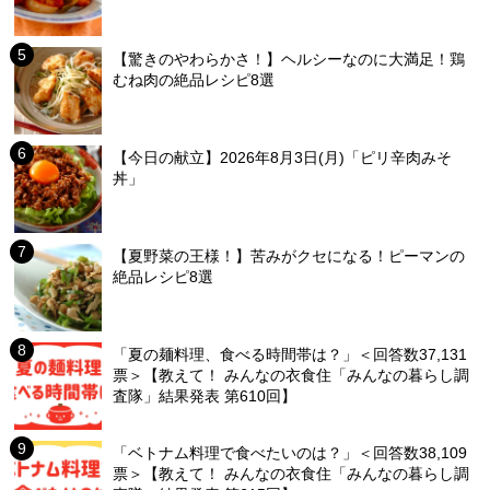
【驚きのやわらかさ！】ヘルシーなのに大満足！鶏
むね肉の絶品レシピ8選
【今日の献立】2026年8月3日(月)「ピリ辛肉みそ
丼」
【夏野菜の王様！】苦みがクセになる！ピーマンの
絶品レシピ8選
「夏の麺料理、食べる時間帯は？」＜回答数37,131
票＞【教えて！ みんなの衣食住「みんなの暮らし調
査隊」結果発表 第610回】
「ベトナム料理で食べたいのは？」＜回答数38,109
票＞【教えて！ みんなの衣食住「みんなの暮らし調