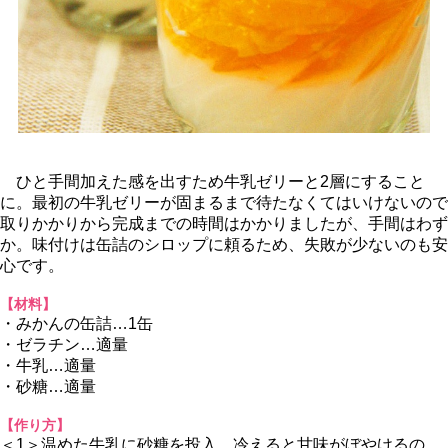
ひと手間加えた感を出すため牛乳ゼリーと2層にすること
に。最初の牛乳ゼリーが固まるまで待たなくてはいけないので
取りかかりから完成までの時間はかかりましたが、手間はわず
か。味付けは缶詰のシロップに頼るため、失敗が少ないのも安
心です。
【材料】
・みかんの缶詰…1缶
・ゼラチン…適量
・牛乳…適量
・砂糖…適量
【作り方】
＜1＞温めた牛乳に砂糖を投入。冷えると甘味がぼやけるの