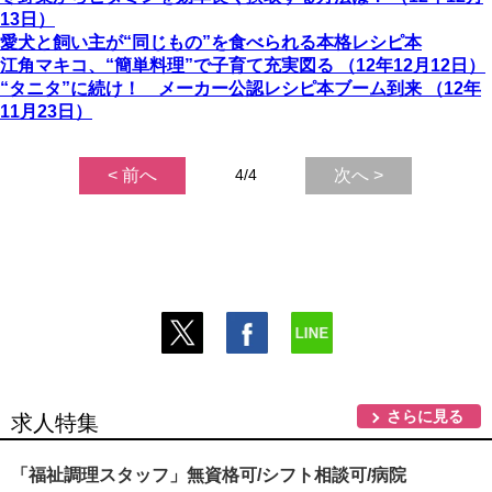
13日）
愛犬と飼い主が“同じもの”を食べられる本格レシピ本
江角マキコ、“簡単料理”で子育て充実図る （12年12月12日）
“タニタ”に続け！ メーカー公認レシピ本ブーム到来 （12年
11月23日）
< 前へ
4/4
次へ >
さらに見る
求人特集
「福祉調理スタッフ」無資格可/シフト相談可/病院