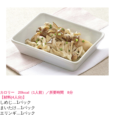
カロリー 20kcal（1人前）／所要時間 8分
【材料(4人分)】
しめじ…1パック
まいたけ…1パック
エリンギ…1パック