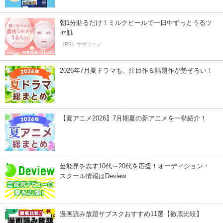
朝1分貼るだけ！ミルクピールで一日中ずっとうるツ
ヤ肌
（PR）サボリーノ
2026年7月夏ドラマも、注目作＆話題作が勢ぞろい！
【夏アニメ2026】7月期夏の新アニメを一挙紹介！
芸能界を志す10代～20代を応援！オーディション・
スクール情報はDeview
漫画読み放題サブスクおすすめ11選【徹底比較】