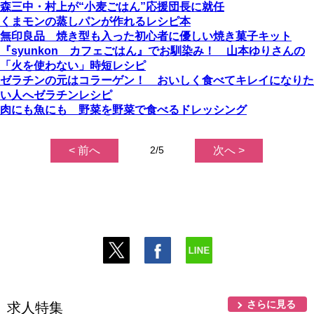
森三中・村上が“小麦ごはん”応援団長に就任
くまモンの蒸しパンが作れるレシピ本
無印良品 焼き型も入った初心者に優しい焼き菓子キット
『syunkon カフェごはん』でお馴染み！ 山本ゆりさんの
「火を使わない」時短レシピ
ゼラチンの元はコラーゲン！ おいしく食べてキレイになりた
い人へゼラチンレシピ
肉にも魚にも 野菜を野菜で食べるドレッシング
< 前へ
2/5
次へ >
さらに見る
求人特集