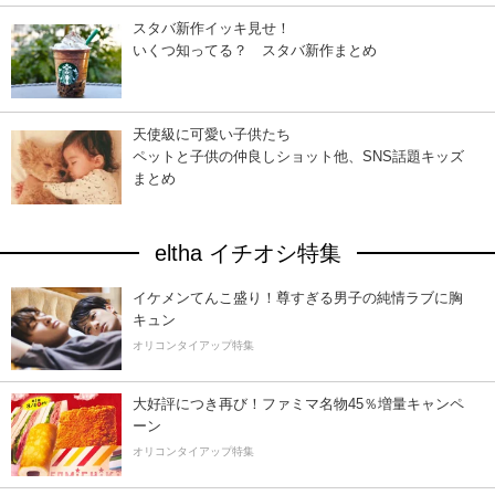
スタバ新作イッキ見せ！
いくつ知ってる？ スタバ新作まとめ
天使級に可愛い子供たち
ペットと子供の仲良しショット他、SNS話題キッズ
まとめ
eltha イチオシ特集
イケメンてんこ盛り！尊すぎる男子の純情ラブに胸
キュン
オリコンタイアップ特集
大好評につき再び！ファミマ名物45％増量キャンペ
ーン
オリコンタイアップ特集