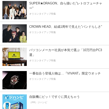
SUPER★DRAGON、自ら描いた”レトロフューチャ
ー”
オリコンタイアップ特集
CROWN HEAD、結成1周年で見えた”バンドらしさ”
オリコンタイアップ特集
パソコンメーカー社員が本気で選ぶ「10万円台PC3
選」
オリコンタイアップ特集
一番似合う登場人物は…『VIVANT』限定ウオッチ
オリコンタイアップ特集
自販機にピッ！ですぐに買えちゃう
（PR）ジハンピ