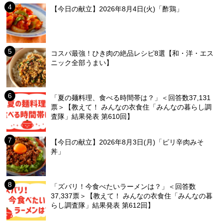
【今日の献立】2026年8月4日(火)「酢鶏」
コスパ最強！ひき肉の絶品レシピ8選【和・洋・エス
ニック全部うまい】
「夏の麺料理、食べる時間帯は？」＜回答数37,131
票＞【教えて！ みんなの衣食住「みんなの暮らし調
査隊」結果発表 第610回】
【今日の献立】2026年8月3日(月)「ピリ辛肉みそ
丼」
「ズバリ！今食べたいラーメンは？」＜回答数
37,337票＞【教えて！ みんなの衣食住「みんなの暮
らし調査隊」結果発表 第612回】