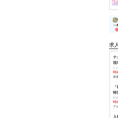
求
テ
現
ヒ
時給
派遣
「
特
社
時給
アル
入