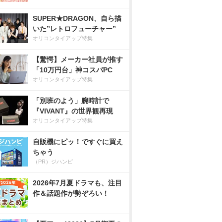
SUPER★DRAGON、自ら描
いた”レトロフューチャー”
オリコンタイアップ特集
【驚愕】メーカー社員が推す
「10万円台」神コスパPC
オリコンタイアップ特集
「別班のよう」腕時計で
『VIVANT』の世界観再現
オリコンタイアップ特集
自販機にピッ！ですぐに買え
ちゃう
（PR）ジハンピ
2026年7月夏ドラマも、注目
作＆話題作が勢ぞろい！