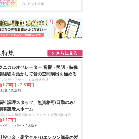
プレゼント特集
人特集
さらに見る
クニカルオペレーター 音響・照明・映像
場経験を活かして音の空間演出を極める
ビノメディアテクニカル株式会社
1,700円～2,500円
社員 / 東京都
福祉調理スタッフ」無資格可/日勤のみ/
別養護老人ホーム
会福祉法人和泉福祉会/ファミーユ 介護福祉施設
1,177円
バイト・パート / 大阪府
社祝い金・慰労金あり/エンジン部品の製