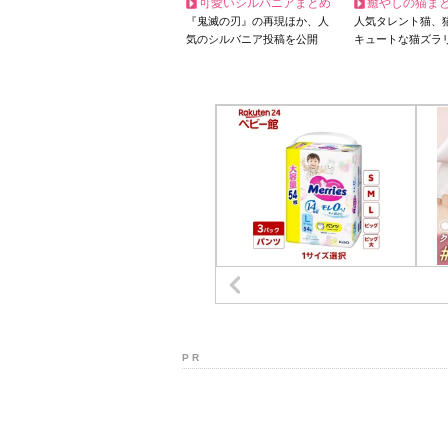
可愛いシルバニアまとめ
癒やしの猫ま
『鬼滅の刃』の再現ほか、人
人気タレント猫、
気のシルバニア投稿を公開
キュートな猫ズラ
P R