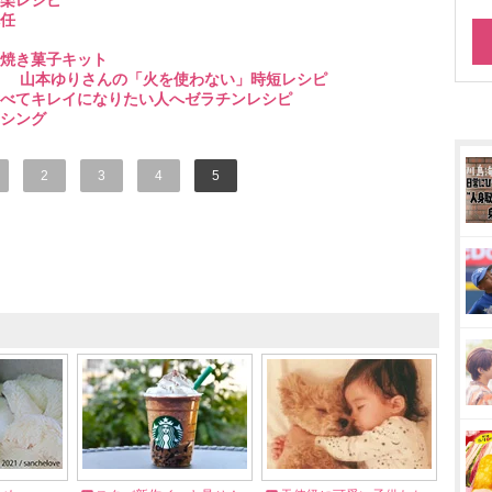
楽レシピ
就任
焼き菓子キット
み！ 山本ゆりさんの「火を使わない」時短レシピ
べてキレイになりたい人へゼラチンレシピ
シング
2
3
4
5