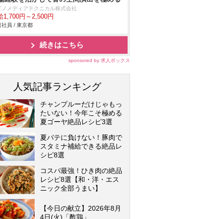
ビノメディアテクニカル株式会社
1,700円～2,500円
社員 / 東京都
続きはこちら
sponsored by 求人ボックス
人気記事ランキング
チャンプルーだけじゃもっ
たいない！今年こそ極める
夏ゴーヤ絶品レシピ3選
夏バテに負けない！豚肉で
スタミナ補給できる絶品レ
シピ8選
コスパ最強！ひき肉の絶品
レシピ8選【和・洋・エス
ニック全部うまい】
【今日の献立】2026年8月
4日(火)「酢鶏」