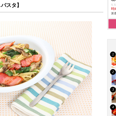
しパスタ】
ヒ
時給
派遣