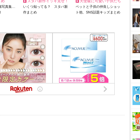
とめ
スタバ新作イッキ見せ！
天使級に可愛い子供たち
猫写真集…
いくつ知ってる？ スタバ新
ペットと子供の仲良しショッ
リ
作まとめ
ト他、SNS話題キッズまとめ