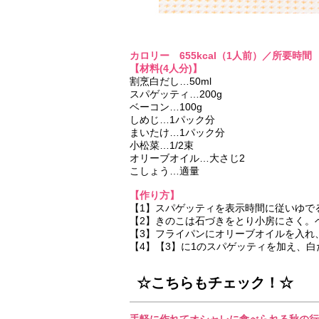
カロリー 655kcal（1人前）／所要時間 
【材料(4人分)】
割烹白だし…50ml
スパゲッティ…200g
ベーコン…100g
しめじ…1パック分
まいたけ…1パック分
小松菜…1/2束
オリーブオイル…大さじ2
こしょう…適量
【作り方】
【1】スパゲッティを表示時間に従いゆで
【2】きのこは石づきをとり小房にさく。ベ
【3】フライパンにオリーブオイルを入れ
【4】【3】に1のスパゲッティを加え、
☆こちらもチェック！☆