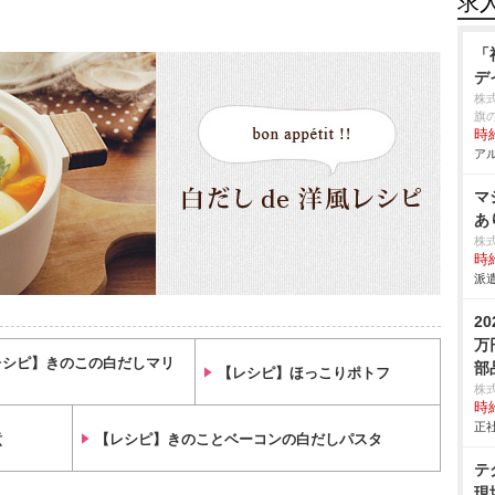
求
「
デ
株
旗
時給
アル
マ
あ
株
時給
派遣
2
万
レシピ】きのこの白だしマリ
部
【レシピ】ほっこりポトフ
株
時給
正社
煮
【レシピ】きのことベーコンの白だしパスタ
テ
現