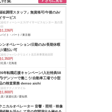
人特集
さらに見る
福祉調理スタッフ」無資格可/午後のみ/
イサービス
式会社ティーシーエス/デイサービスセンター 友の里
の台
1,226円
バイト・パート / 東京都
シンオペレーション/日勤のみ/長期休暇
り/週払い可
式会社ジャパンクリエイト北日本事業統括部
1,350円
社員 / 北海道
026年転職応援キャンペーン!入社特典58
円/デンソーで働こう!自動車工場で小型
品の検査業務 denso aichi
式会社テクノスマイル
1,800円
員 / 派遣社員 / 愛知県
クニカルオペレーター 音響・照明・映像
場経験を活かして音の空間演出を極める