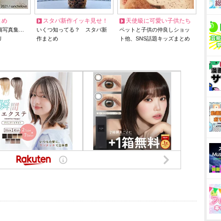
とめ
スタバ新作イッキ見せ！
天使級に可愛い子供たち
猫写真集…
いくつ知ってる？ スタバ新
ペットと子供の仲良しショッ
リ
作まとめ
ト他、SNS話題キッズまとめ