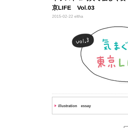
京LIFE Vol.03
2015-02-22
eltha
illustration essay