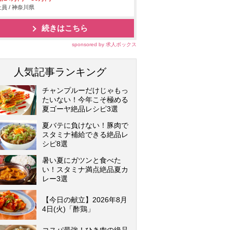
員 / 神奈川県
続きはこちら
sponsored by 求人ボックス
人気記事ランキング
チャンプルーだけじゃもっ
たいない！今年こそ極める
夏ゴーヤ絶品レシピ3選
夏バテに負けない！豚肉で
スタミナ補給できる絶品レ
シピ8選
暑い夏にガツンと食べた
い！スタミナ満点絶品夏カ
レー3選
【今日の献立】2026年8月
4日(火)「酢鶏」