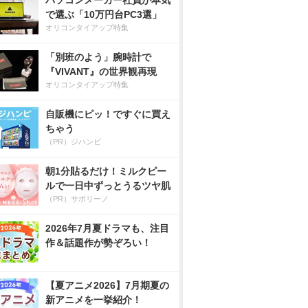
パソコンメーカー社員が本気
で選ぶ「10万円台PC3選」
オリコンタイアップ特集
「別班のよう」腕時計で
『VIVANT』の世界観再現
オリコンタイアップ特集
自販機にピッ！ですぐに買え
ちゃう
（PR）ジハンピ
朝1分貼るだけ！ミルクピー
ルで一日中ずっとうるツヤ肌
（PR）サボリーノ
2026年7月夏ドラマも、注目
作＆話題作が勢ぞろい！
【夏アニメ2026】7月期夏の
新アニメを一挙紹介！