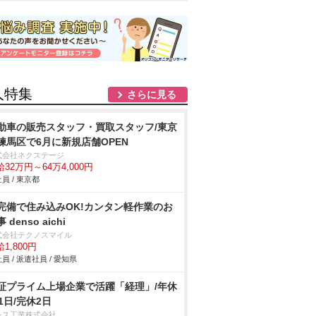
人特集
さらに見る
動車の販売スタッフ・買取スタッフ/東京
練馬区で6月に新規店舗OPEN
式会社ネクステージ
32万円～64万4,000円
員 / 東京都
完備で住み込みOK!カンタン軽作業のお
 denso aichi
式会社テクノスマイル
1,800円
員 / 派遣社員 / 愛知県
証プライム上場企業で活躍「経理」/年休
21日/完休2日
レス工業株式会社