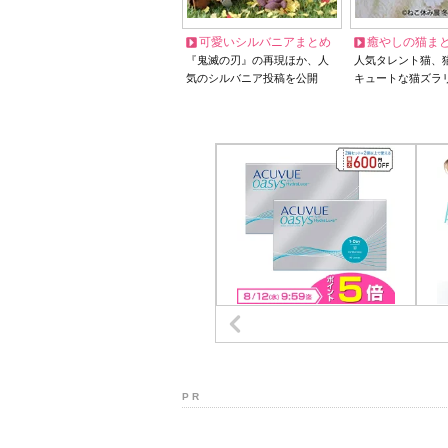
可愛いシルバニアまとめ
癒やしの猫ま
『鬼滅の刃』の再現ほか、人
人気タレント猫、
気のシルバニア投稿を公開
キュートな猫ズラ
P R