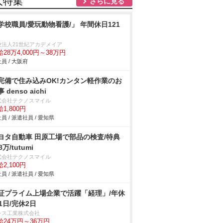
人特集
さらに見る
学校職員/愛玩動物看護/」 年間休日121
校法人21世紀アカデメイア
28万4,000円～38万円
員 / 大阪府
完備で住み込みOK!カンタン軽作業のお
 denso aichi
式会社テクノスマイル
1,800円
員 / 派遣社員 / 愛知県
ヨタ自動車 田原工場で部品の検査/特典
8万/tutumi
式会社テクノスマイル
2,100円
員 / 派遣社員 / 愛知県
証プライム上場企業で活躍「経理」/年休
21日/完休2日
レス工業株式会社
給24万円～36万円