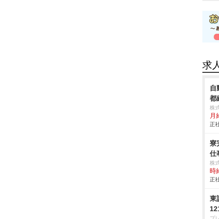
求
自
都
株
月給
正社
寮
仕事
株
時給
正社
東
1
プ