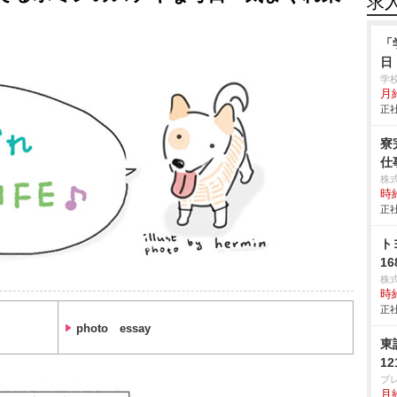
求
「
日
学
月給
正社
寮
仕事
株
時給
正社
ト
16
株
時給
正社
photo essay
東
1
プ
月