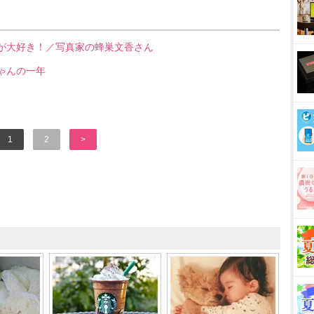
ゃんが大好き！／写真家の蜂巣文香さん
ちゃんの一年
1
2
>