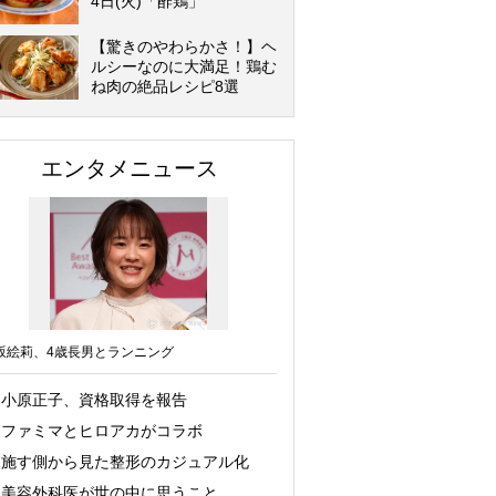
4日(火)「酢鶏」
【驚きのやわらかさ！】ヘ
ルシーなのに大満足！鶏む
ね肉の絶品レシピ8選
エンタメニュース
坂絵莉、4歳長男とランニング
小原正子、資格取得を報告
ファミマとヒロアカがコラボ
施す側から見た整形のカジュアル化
美容外科医が世の中に思うこと