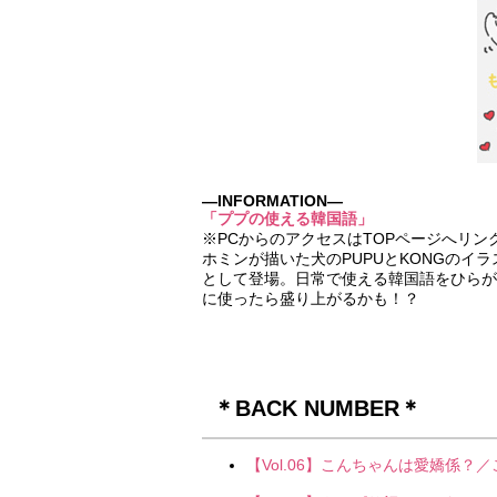
―INFORMATION―
「ププの使える韓国語」
※PCからのアクセスはTOPページへリン
ホミンが描いた犬のPUPUとKONGの
として登場。日常で使える韓国語をひらが
に使ったら盛り上がるかも！？
＊BACK NUMBER＊
【Vol.06】こんちゃんは愛嬌係？