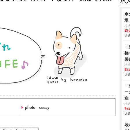
求
車
場
株
時給
派遣
「
接
製
株
時給
派遣
「
ー
造
株
photo essay
時給
派遣
段