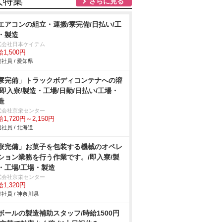
人特集
さらに見る
エアコンの組立・運搬/寮完備/日払い/工
・製造
式会社日本ケイテム
1,500円
社員 / 愛知県
寮完備」トラックボディコンテナへの溶
/即入寮/製造・工場/日勤/日払い/工場・
造
式会社京栄センター
1,720円～2,150円
社員 / 北海道
寮完備」お菓子を包装する機械のオペレ
ション業務を行う作業です。/即入寮/製
・工場/工場・製造
式会社京栄センター
1,320円
社員 / 神奈川県
ボールの製造補助スタッフ/時給1500円