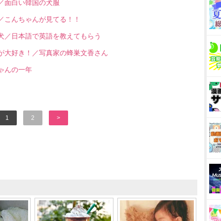
と／面白い韓国の犬服
？／こんちゃんが見てる！！
ンの犬／日本語で英語を教えてもらう
ゃんが大好き！／写真家の蜂巣文香さん
ちゃんの一年
1
2
>