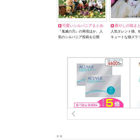
可愛いシルバニアまとめ
癒やしの猫ま
『鬼滅の刃』の再現ほか、人
人気タレント猫、
気のシルバニア投稿を公開
キュートな猫ズラ
P R