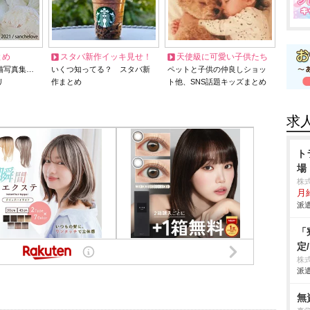
とめ
スタバ新作イッキ見せ！
天使級に可愛い子供たち
猫写真集…
いくつ知ってる？ スタバ新
ペットと子供の仲良しショッ
リ
作まとめ
ト他、SNS話題キッズまとめ
求
ト
場
株
月
派遣
「
定
株
派遣
無