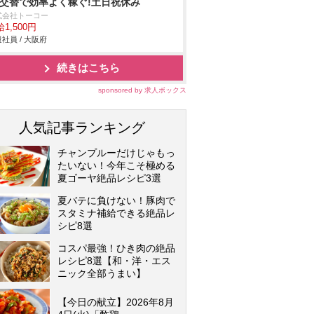
2交替で効率よく稼ぐ!土日祝休み
式会社トーコー
1,500円
社員 / 大阪府
続きはこちら
sponsored by 求人ボックス
人気記事ランキング
チャンプルーだけじゃもっ
たいない！今年こそ極める
夏ゴーヤ絶品レシピ3選
夏バテに負けない！豚肉で
スタミナ補給できる絶品レ
シピ8選
コスパ最強！ひき肉の絶品
レシピ8選【和・洋・エス
ニック全部うまい】
【今日の献立】2026年8月