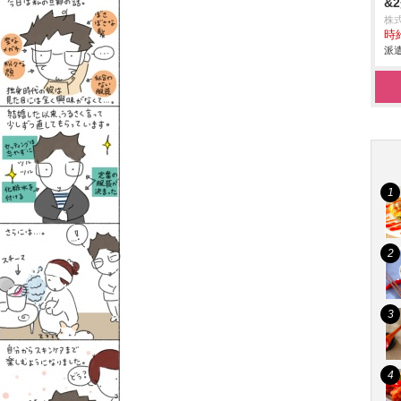
&
株
時給
派遣