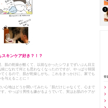
もスキンケア好き？！？
、肌の乾燥が酷くて、以前なかったシワまでずいぶん目立
気候になれて何とも思わなくなったのですが、やっぱり韓国
いてくるので、肌が乾燥しがち。これをきっかけに、家でも
登
いを与えることに！
い心地はどうか聞いてみたら「肌だけじゃなくて、心まで
です。やっぱり男性も嫌がるようでいて、実はお肌のケアが