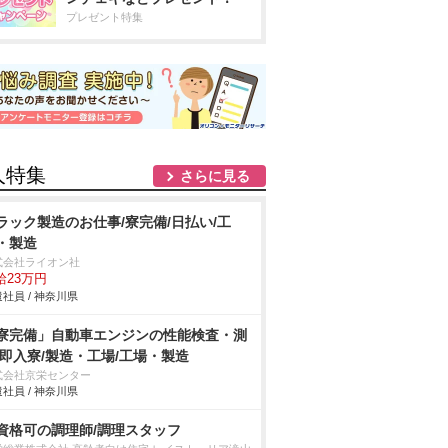
プレゼント特集
人特集
さらに見る
ラック製造のお仕事/寮完備/日払い/工
・製造
式会社ライオン社
給23万円
社員 / 神奈川県
寮完備」自動車エンジンの性能検査・測
/即入寮/製造・工場/工場・製造
式会社京栄センター
社員 / 神奈川県
資格可の調理師/調理スタッフ