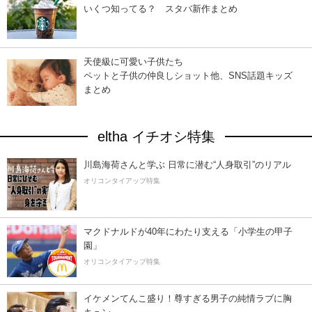
いくつ知ってる？ スタバ新作まとめ
天使級に可愛い子供たち
ペットと子供の仲良しショット他、SNS話題キッズ
まとめ
eltha イチオシ特集
川島海荷さんと学ぶ 日常に潜む“人身取引”のリアル
オリコンタイアップ特集
マクドナルドが40年にわたり支える「小学生の甲子
園」
オリコンタイアップ特集
イケメンてんこ盛り！尊すぎる男子の純情ラブに胸