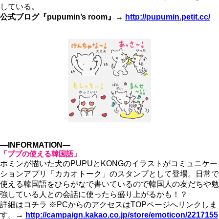
している。
公式ブログ『pupumin’s room』→
http://pupumin.petit.cc/
―INFORMATION―
「ププの使える韓国語」
ホミンが描いた犬のPUPUとKONGのイラストがコミュニケー
ションアプリ「カカオトーク」のスタンプとして登場。日常で
使える韓国語をひらがなで書いているので韓国人の友だちや勉
強している人との会話に使ったら盛り上がるかも！？
詳細はコチラ ※PCからのアクセスはTOPページへリンクしま
す。→
http://campaign.kakao.co.jp/store/emoticon/2217155