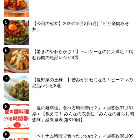
【今日の献立】2026年8月3日(月)「ピリ辛肉みそ
丼」
【驚きのやわらかさ！】ヘルシーなのに大満足！鶏
むね肉の絶品レシピ8選
【夏野菜の王様！】苦みがクセになる！ピーマンの
絶品レシピ8選
「夏の麺料理、食べる時間帯は？」＜回答数37,131
票＞【教えて！ みんなの衣食住「みんなの暮らし調
査隊」結果発表 第610回】
「ベトナム料理で食べたいのは？」＜回答数38,109