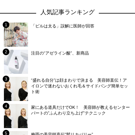
人気記事ランキング
「ピルは太る」誤解に医師が回答
注目の“アゼライン酸”、新商品
“盛れる自分”は顔まわりで決まる 美容師直伝！ア
イロンで迷わないおくれ毛＆サイドバング簡単セッ
ト術
家にある道具だけでOK！ 美容師が教えるセンター
パートの”ふんわり立ち上げ”テクニック
梅雨の美容師直伝”髪リカバリー”