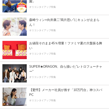
園」
オリコンタイアップ特集
森崎ウィン×向井康二“両片思い”にキュンが止まら
ん！
オリコンタイアップ特集
お値段そのまま45％増量！ファミマ夏の大盤振る舞
い
オリコンタイアップ特集
SUPER★DRAGON、自ら描いた”レトロフューチャ
ー”
オリコンタイアップ特集
【驚愕】メーカー社員が推す「10万円台」神コスパ
PC
オリコンタイアップ特集