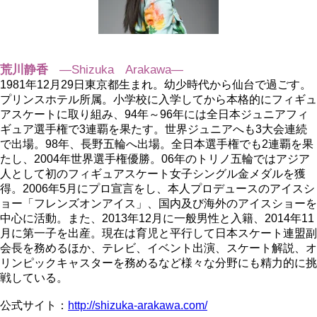
荒川静香
―Shizuka Arakawa―
1981年12月29日東京都生まれ。幼少時代から仙台で過ごす。
プリンスホテル所属。小学校に入学してから本格的にフィギュ
アスケートに取り組み、94年～96年には全日本ジュニアフィ
ギュア選手権で3連覇を果たす。世界ジュニアへも3大会連続
で出場。98年、長野五輪へ出場。全日本選手権でも2連覇を果
たし、2004年世界選手権優勝。06年のトリノ五輪ではアジア
人として初のフィギュアスケート女子シングル金メダルを獲
得。2006年5月にプロ宣言をし、本人プロデュースのアイスシ
ョー「フレンズオンアイス」、国内及び海外のアイスショーを
中心に活動。また、2013年12月に一般男性と入籍、2014年11
月に第一子を出産。現在は育児と平行して日本スケート連盟副
会長を務めるほか、テレビ、イベント出演、スケート解説、オ
リンピックキャスターを務めるなど様々な分野にも精力的に挑
戦している。
公式サイト：
http://shizuka-arakawa.com/