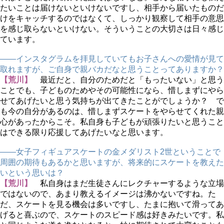
たいことは届けないといけないですし、相手から届いたものだ
けをキャッチするのではなくて、しっかり観察して相手の意思
を感じ取らないといけない。そういうことの大切さは日々感じ
ています。
――インスタグラムを拝見していてもお子さんへの愛情が見て
取れますが、ご自身で親バカだなと思うことってありますか？
【荒川】
最近だと、自分のためだと「もったいない」と思う
ことでも、子どものためやその可能性になら、惜しまずにやら
せてあげたいと思う気持ちが出てきたことがでしょうか？ で
も今の自分があるのは、惜しまずスケートをやらせてくれた親
心があったからこそ。私自身も子どもが頑張りたいと思うこと
はできる限り応援してあげたいなと思います。
――女子フィギュアスケートの金メダリスト2世ということで
周囲の期待もあるかと思いますが、将来的にスケートを教えた
いという思いは？
【荒川】
私自身はまだ生徒さんにレクチャーするような立場
ではないので、あまり教えるイメージは沸かないですね。た
だ、スケートを見る機会は多いですし、たまに抱いて滑ってあ
げると喜ぶので、スケートのスピード感は好きみたいです。私