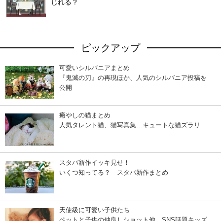
じれる？
ピックアップ
可愛いシルバニアまとめ
『鬼滅の刃』の再現ほか、人気のシルバニア投稿を
公開
癒やしの猫まとめ
人気タレント猫、猫写真集…キュートな猫ズラリ
スタバ新作イッキ見せ！
いくつ知ってる？ スタバ新作まとめ
天使級に可愛い子供たち
ペットと子供の仲良しショット他、SNS話題キッズ