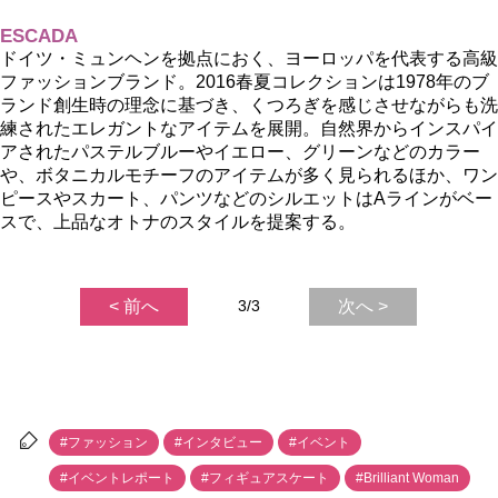
ESCADA
ドイツ・ミュンヘンを拠点におく、ヨーロッパを代表する高級
ファッションブランド。2016春夏コレクションは1978年のブ
ランド創生時の理念に基づき、くつろぎを感じさせながらも洗
練されたエレガントなアイテムを展開。自然界からインスパイ
アされたパステルブルーやイエロー、グリーンなどのカラー
、ボタニカルモチーフのアイテムが多く見られるほか、ワン
ピースやスカート、パンツなどのシルエットはAラインがベー
スで、上品なオトナのスタイルを提案する。
< 前へ
3/3
次へ >
#ファッション
#インタビュー
#イベント
#イベントレポート
#フィギュアスケート
#Brilliant Woman