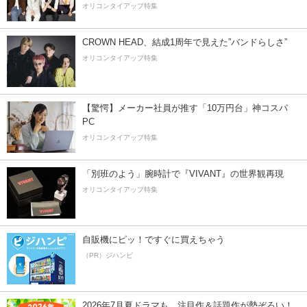
オリコンタイアップ特集
CROWN HEAD、結成1周年で見えた”バンドらしさ”
オリコンタイアップ特集
【驚愕】メーカー社員が推す「10万円台」神コスパ
PC
オリコンタイアップ特集
「別班のよう」腕時計で『VIVANT』の世界観再現
オリコンタイアップ特集
自販機にピッ！ですぐに買えちゃう
（PR）ジハンピ
2026年7月夏ドラマも、注目作＆話題作が勢ぞろい！