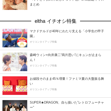
まとめ
eltha イチオシ特集
マクドナルドが40年にわたり支える「小学生の甲子
園」
オリコンタイアップ特集
森崎ウィン×向井康二“両片思い”にキュンが止まら
ん！
オリコンタイアップ特集
お値段そのまま45％増量！ファミマ夏の大盤振る舞
い
オリコンタイアップ特集
SUPER★DRAGON、自ら描いた”レトロフューチャ
ー”