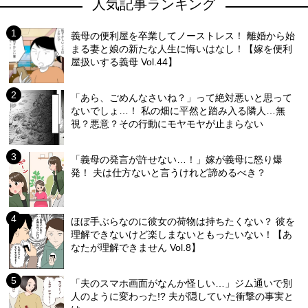
人気記事ランキング
義母の便利屋を卒業してノーストレス！ 離婚から始
まる妻と娘の新たな人生に悔いはなし！【嫁を便利
屋扱いする義母 Vol.44】
「あら、ごめんなさいね？」って絶対悪いと思って
ないでしょ…！ 私の畑に平然と踏み入る隣人…無
視？悪意？その行動にモヤモヤが止まらない
「義母の発言が許せない…！」嫁が義母に怒り爆
発！ 夫は仕方ないと言うけれど諦めるべき？
ほぼ手ぶらなのに彼女の荷物は持ちたくない？ 彼を
理解できないけど楽しまないともったいない！【あ
なたが理解できません Vol.8】
「夫のスマホ画面がなんか怪しい…」ジム通いで別
人のように変わった!? 夫が隠していた衝撃の事実と