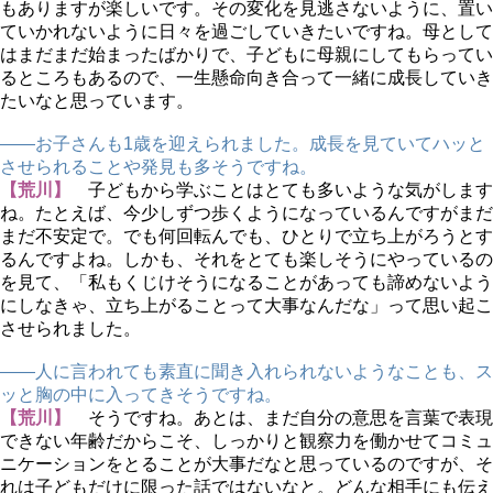
もありますが楽しいです。その変化を見逃さないように、置い
ていかれないように日々を過ごしていきたいですね。母として
はまだまだ始まったばかりで、子どもに母親にしてもらってい
るところもあるので、一生懸命向き合って一緒に成長していき
たいなと思っています。
――お子さんも1歳を迎えられました。成長を見ていてハッと
させられることや発見も多そうですね。
【荒川】
子どもから学ぶことはとても多いような気がします
ね。たとえば、今少しずつ歩くようになっているんですがまだ
まだ不安定で。でも何回転んでも、ひとりで立ち上がろうとす
るんですよね。しかも、それをとても楽しそうにやっているの
を見て、「私もくじけそうになることがあっても諦めないよう
にしなきゃ、立ち上がることって大事なんだな」って思い起こ
させられました。
――人に言われても素直に聞き入れられないようなことも、ス
ッと胸の中に入ってきそうですね。
【荒川】
そうですね。あとは、まだ自分の意思を言葉で表現
できない年齢だからこそ、しっかりと観察力を働かせてコミュ
ニケーションをとることが大事だなと思っているのですが、そ
れは子どもだけに限った話ではないなと。どんな相手にも伝え