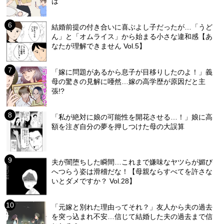
は
結婚前提の付き合いに喜ぶよし子だったが…「うど
ん」と「オムライス」から始まる小さな違和感【あ
なたが理解できません Vol.5】
「嫁に問題があるから息子が目移りしたのよ！」義
母の驚きの見解に唖然…嫁の高学歴が原因だと主
張!?
「私が絶対に娘の可能性を開花させる…！」娘に高
額を注ぎ自分の夢を押しつけた母の大誤算
夫が闇堕ちした瞬間…これまで嫌味なヤツらが媚び
へつらう姿は滑稽だな！【母親ならすべてを許さな
いとダメですか？ Vol.28】
「元嫁と別れた理由ってそれ？」友人から夫の過去
を突っ込まれ不安…信じて結婚した夫の過去まで信