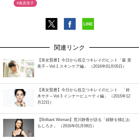
#森貴美子
関連リンク
【美女賢磨】今日から役立つキレイのヒント「森 貴
美子～Vol.1 スキンケア編」 （2016年01月05日）
【美女賢磨】今日から役立つキレイのヒント 「鈴
木サチ～Vol.3 インナービューティ編」 （2015年12
月22日）
【Brilliant Woman】荒川静香が語る「経験を積むお
もしろさ」 （2016年01月08日）