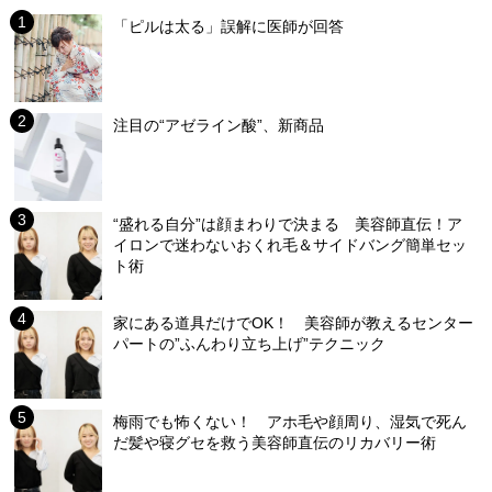
「ピルは太る」誤解に医師が回答
注目の“アゼライン酸”、新商品
“盛れる自分”は顔まわりで決まる 美容師直伝！ア
イロンで迷わないおくれ毛＆サイドバング簡単セッ
ト術
家にある道具だけでOK！ 美容師が教えるセンター
パートの”ふんわり立ち上げ”テクニック
梅雨でも怖くない！ アホ毛や顔周り、湿気で死ん
だ髪や寝グセを救う美容師直伝のリカバリー術