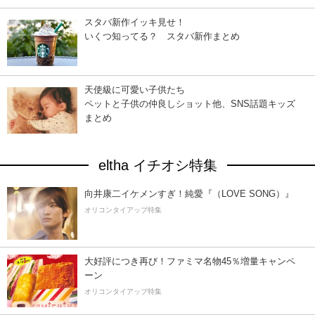
スタバ新作イッキ見せ！
いくつ知ってる？ スタバ新作まとめ
天使級に可愛い子供たち
ペットと子供の仲良しショット他、SNS話題キッズ
まとめ
eltha イチオシ特集
向井康二イケメンすぎ！純愛『（LOVE SONG）』
オリコンタイアップ特集
大好評につき再び！ファミマ名物45％増量キャンペ
ーン
オリコンタイアップ特集