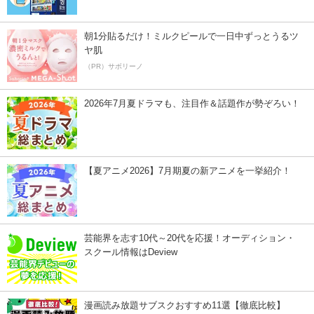
朝1分貼るだけ！ミルクピールで一日中ずっとうるツ
ヤ肌
（PR）サボリーノ
2026年7月夏ドラマも、注目作＆話題作が勢ぞろい！
【夏アニメ2026】7月期夏の新アニメを一挙紹介！
芸能界を志す10代～20代を応援！オーディション・
スクール情報はDeview
漫画読み放題サブスクおすすめ11選【徹底比較】