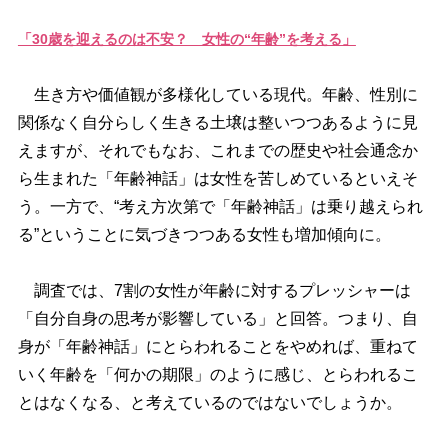
「30歳を迎えるのは不安？ 女性の“年齢”を考える」
生き方や価値観が多様化している現代。年齢、性別に
関係なく自分らしく生きる土壌は整いつつあるように見
えますが、それでもなお、これまでの歴史や社会通念か
ら生まれた「年齢神話」は女性を苦しめているといえそ
う。一方で、“考え方次第で「年齢神話」は乗り越えられ
る”ということに気づきつつある女性も増加傾向に。
調査では、7割の女性が年齢に対するプレッシャーは
「自分自身の思考が影響している」と回答。つまり、自
身が「年齢神話」にとらわれることをやめれば、重ねて
いく年齢を「何かの期限」のように感じ、とらわれるこ
とはなくなる、と考えているのではないでしょうか。