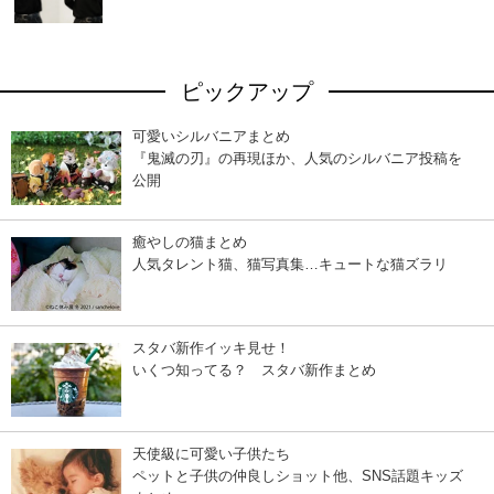
ピックアップ
可愛いシルバニアまとめ
『鬼滅の刃』の再現ほか、人気のシルバニア投稿を
公開
癒やしの猫まとめ
人気タレント猫、猫写真集…キュートな猫ズラリ
スタバ新作イッキ見せ！
いくつ知ってる？ スタバ新作まとめ
天使級に可愛い子供たち
ペットと子供の仲良しショット他、SNS話題キッズ