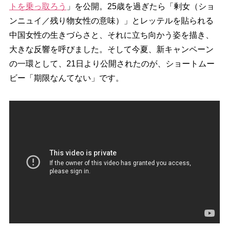
トを乗っ取ろう
」を公開。25歳を過ぎたら「剰女（ショ
ンニュイ／残り物女性の意味）」とレッテルを貼られる
中国女性の生きづらさと、それに立ち向かう姿を描き、
大きな反響を呼びました。そして今夏、新キャンペーン
の一環として、21日より公開されたのが、ショートムー
ビー「期限なんてない」です。