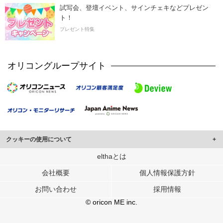
試写会、登壇イベント、サインチェキなどプレゼン
ト！
プレゼント特集
オリコングループサイト
クッキーの使用について
このサイトでは Cookie を使用して、ユーザーに合わせたコンテンツや広告の
elthaとは
表示、ソーシャル メディア機能の提供、広告の表示回数やクリック数の測定を
会社概要
個人情報保護方針
行っています。
また、ユーザーによるサイトの利用状況についても情報を収集し、ソーシャル
お問い合わせ
採用情報
メディアや広告配信、データ解析の各パートナーに提供しています。
各パートナーは、この情報とユーザーが各パートナーに提供した他の情報や、
© oricon ME inc.
ユーザーが各パートナーのサービスを使用したときに収集した他の情報を組み
合わせて使用することがあります。