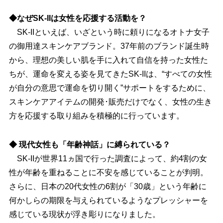
◆なぜSK-IIは女性を応援する活動を？
SK-IIといえば、いざという時に頼りになるオトナ女子
の御用達スキンケアブランド。37年前のブランド誕生時
から、理想の美しい肌を手に入れて自信を持った女性た
ちが、運命を変える姿を見てきたSK-IIは、“すべての女性
が自分の意思で運命を切り開く”サポートをするために、
スキンケアアイテムの開発･販売だけでなく、女性の生き
方を応援する取り組みを積極的に行っています。
◆ 現代女性も「年齢神話」に縛られている？
SK-IIが世界11ヵ国で行った調査によって、約4割の女
性が年齢を重ねることに不安を感じていることが判明。
さらに、日本の20代女性の6割が「30歳」という年齢に
何かしらの期限を与えられているようなプレッシャーを
感じている現状が浮き彫りになりました。