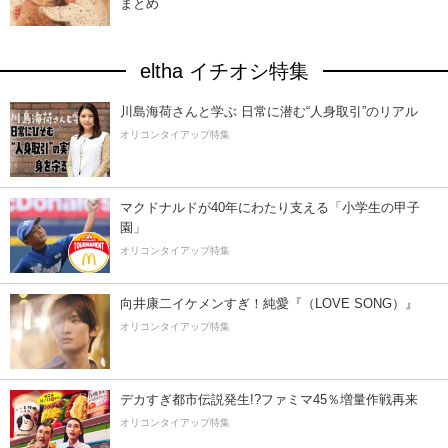
まとめ
eltha イチオシ特集
川島海荷さんと学ぶ 日常に潜む“人身取引”のリアル
オリコンタイアップ特集
マクドナルドが40年にわたり支える「小学生の甲子
園」
オリコンタイアップ特集
向井康二イケメンすぎ！純愛『（LOVE SONG）』
オリコンタイアップ特集
デカすぎ都市伝説発生!?ファミマ45％増量作戦再来
オリコンタイアップ特集