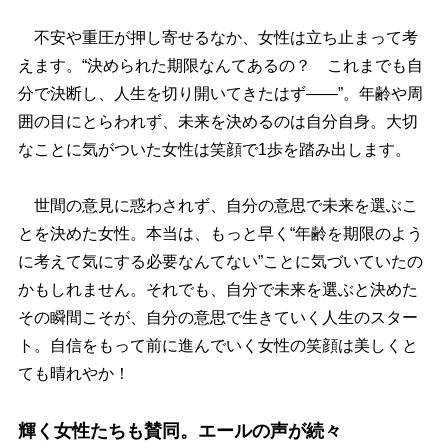
不安や重圧が押し寄せるなか、女性は立ち止まって考
えます。“決められた期限なんてあるの？ これまでも自
分で決断し、人生を切り開いてきたはず――”。年齢や周
囲の目にとらわれず、未来を決めるのは自分自身。大切
なことに気がついた女性は笑顔で1歩を踏み出します。
世間の意見に惑わされず、自分の意思で未来を選ぶこ
とを決めた女性。本当は、もっと早く“年齢を期限のよう
に考えて気にする必要なんてない”ことに気づいていたの
かもしれません。それでも、自分で未来を選ぶと決めた
その瞬間こそが、自分の意思で生きていく人生のスター
ト。自信をもって前に進んでいく女性の笑顔は美しくと
ても晴れやか！
輝く女性たちも賛同。エールの声が続々