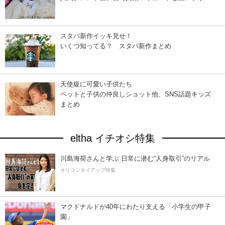
スタバ新作イッキ見せ！
いくつ知ってる？ スタバ新作まとめ
天使級に可愛い子供たち
ペットと子供の仲良しショット他、SNS話題キッズ
まとめ
eltha イチオシ特集
川島海荷さんと学ぶ 日常に潜む“人身取引”のリアル
オリコンタイアップ特集
マクドナルドが40年にわたり支える「小学生の甲子
園」