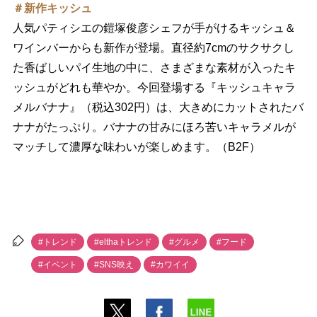
＃新作キッシュ
人気パティシエの鎧塚俊彦シェフが手がけるキッシュ＆
ワインバーからも新作が登場。直径約7cmのサクサクし
た香ばしいパイ生地の中に、さまざまな素材が入ったキ
ッシュがどれも華やか。今回登場する『キッシュキャラ
メルバナナ』（税込302円）は、大きめにカットされたバ
ナナがたっぷり。バナナの甘みにほろ苦いキャラメルが
マッチして濃厚な味わいが楽しめます。（B2F）
#トレンド
#elthaトレンド
#グルメ
#フード
#イベント
#SNS映え
#カワイイ