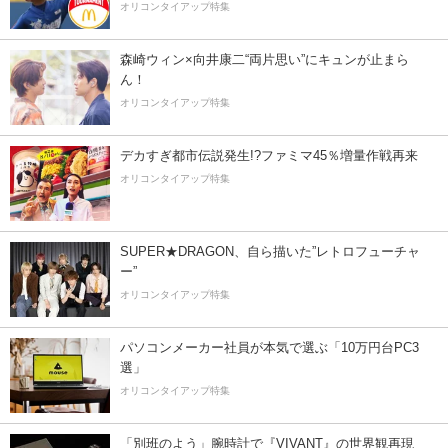
オリコンタイアップ特集
森崎ウィン×向井康二“両片思い”にキュンが止まら
ん！
オリコンタイアップ特集
デカすぎ都市伝説発生!?ファミマ45％増量作戦再来
オリコンタイアップ特集
SUPER★DRAGON、自ら描いた”レトロフューチャ
ー”
オリコンタイアップ特集
パソコンメーカー社員が本気で選ぶ「10万円台PC3
選」
オリコンタイアップ特集
「別班のよう」腕時計で『VIVANT』の世界観再現