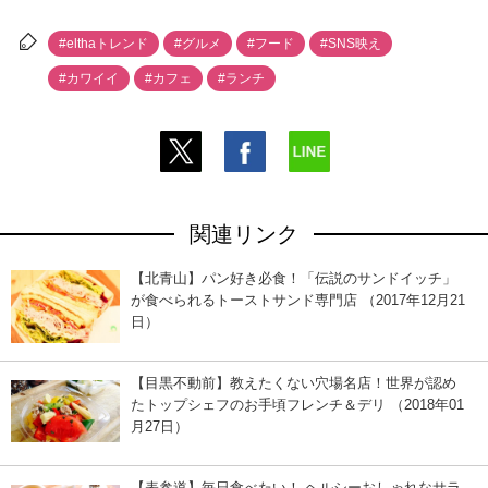
#elthaトレンド
#グルメ
#フード
#SNS映え
#カワイイ
#カフェ
#ランチ
関連リンク
【北青山】パン好き必食！「伝説のサンドイッチ」
が食べられるトーストサンド専門店 （2017年12月21
日）
【目黒不動前】教えたくない穴場名店！世界が認め
たトップシェフのお手頃フレンチ＆デリ （2018年01
月27日）
【表参道】毎日食べたい！ ヘルシーおしゃれなサラ