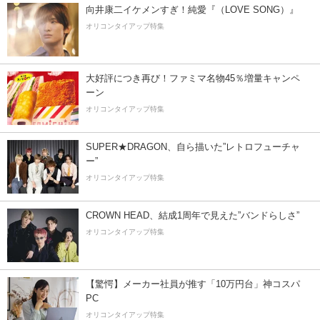
向井康二イケメンすぎ！純愛『（LOVE SONG）』
オリコンタイアップ特集
大好評につき再び！ファミマ名物45％増量キャンペ
ーン
オリコンタイアップ特集
SUPER★DRAGON、自ら描いた”レトロフューチャ
ー”
オリコンタイアップ特集
CROWN HEAD、結成1周年で見えた”バンドらしさ”
オリコンタイアップ特集
【驚愕】メーカー社員が推す「10万円台」神コスパ
PC
オリコンタイアップ特集