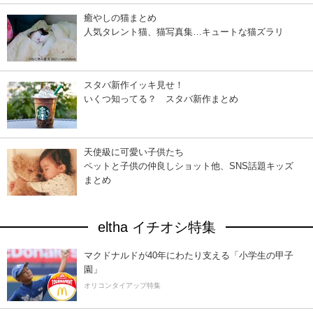
癒やしの猫まとめ
人気タレント猫、猫写真集…キュートな猫ズラリ
スタバ新作イッキ見せ！
いくつ知ってる？ スタバ新作まとめ
天使級に可愛い子供たち
ペットと子供の仲良しショット他、SNS話題キッズ
まとめ
eltha イチオシ特集
マクドナルドが40年にわたり支える「小学生の甲子
園」
オリコンタイアップ特集